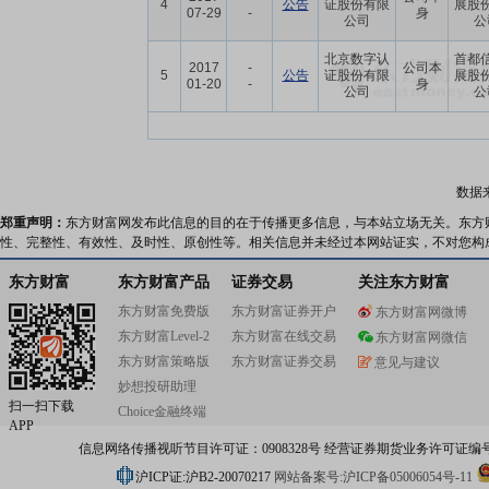
4
公告
证股份有限
展股
07-29
-
身
公司
公
北京数字认
首都
2017
-
公司本
5
公告
证股份有限
展股
01-20
-
身
公司
公
数据
郑重声明：
东方财富网发布此信息的目的在于传播更多信息，与本站立场无关。东方
性、完整性、有效性、及时性、原创性等。相关信息并未经过本网站证实，不对您构
东方财富
东方财富产品
证券交易
关注东方财富
东方财富免费版
东方财富证券开户
东方财富网微博
东方财富Level-2
东方财富在线交易
东方财富网微信
东方财富策略版
东方财富证券交易
意见与建议
妙想投研助理
扫一扫下载
Choice金融终端
APP
信息网络传播视听节目许可证：0908328号 经营证券期货业务许可证编号：91310
沪ICP证:沪B2-20070217
网站备案号:沪ICP备05006054号-11