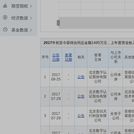
期货期权
经济数据
基金数据
2017
年初至今获得合同总金额1495万元，上年度营业收入
与上市
公告
签署
签署
序号
相关
公司关
其他
日期
日期
主体
系
北京数字认
首都
2017
-
公司本
1
公告
证股份有限
展股
08-25
-
身
公司
公
北京数字认
北京
2017
-
公司本
2
公告
证股份有限
技术
07-29
-
身
公司
北京安信天
首都
2017
-
全资子
3
公告
行科技有限
展股
07-29
-
公司
公司
公
北京数字认
首都
2017
-
公司本