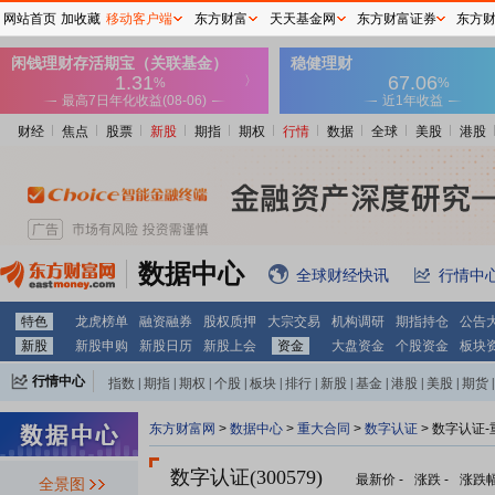
网站首页
加收藏
移动客户端
东方财富
天天基金网
东方财富证券
东方
财经
焦点
股票
新股
期指
期权
行情
数据
全球
美股
港股
数据中心
全球财经快讯
行情中
特色
龙虎榜单
融资融券
股权质押
大宗交易
机构调研
期指持仓
公告
新股
新股申购
新股日历
新股上会
资金
大盘资金
个股资金
板块
行情中心
指数
|
期指
|
期权
|
个股
|
板块
|
排行
|
新股
|
基金
|
港股
|
美股
|
期货
|
外汇
|
黄金
|
自选股
|
自选基金
东方财富网
>
数据中心
>
重大合同
>
数字认证
> 数字认证
数字认证(300579)
最新价
-
涨跌
-
涨跌
全景图