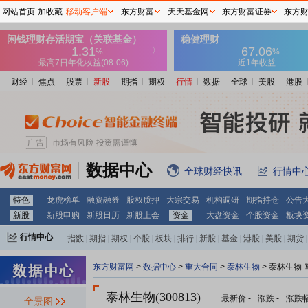
网站首页
加收藏
移动客户端
东方财富
天天基金网
东方财富证券
东方
财经
焦点
股票
新股
期指
期权
行情
数据
全球
美股
港股
数据中心
全球财经快讯
行情中
特色
龙虎榜单
融资融券
股权质押
大宗交易
机构调研
期指持仓
公告
新股
新股申购
新股日历
新股上会
资金
大盘资金
个股资金
板块
行情中心
指数
|
期指
|
期权
|
个股
|
板块
|
排行
|
新股
|
基金
|
港股
|
美股
|
期货
|
外汇
|
黄金
|
自选股
|
自选基金
东方财富网
>
数据中心
>
重大合同
>
泰林生物
> 泰林生物
泰林生物(300813)
最新价
-
涨跌
-
涨跌
全景图