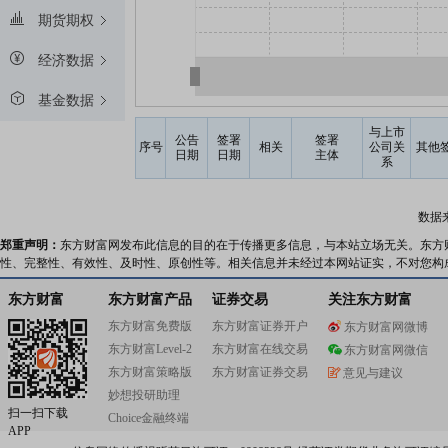
期货期权
经济数据
基金数据
与上市
公告
签署
签署
序号
相关
公司关
其他
日期
日期
主体
系
数据
郑重声明：
东方财富网发布此信息的目的在于传播更多信息，与本站立场无关。东方
性、完整性、有效性、及时性、原创性等。相关信息并未经过本网站证实，不对您构
东方财富
东方财富产品
证券交易
关注东方财富
东方财富免费版
东方财富证券开户
东方财富网微博
东方财富Level-2
东方财富在线交易
东方财富网微信
东方财富策略版
东方财富证券交易
意见与建议
妙想投研助理
扫一扫下载
Choice金融终端
APP