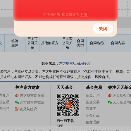
与上市
与上市
签署
合同
关
公司关
其他签署方
公司关
合同名称
合同内容
主体
类型
系
系
数据来源：
东方财富Choice数据
多信息，与本站立场无关。东方财富网不保证该信息（包括但不限于文字、视频、音
并未经过本网站证实，不对您构成任何投资建议，据此操作，风险自担。
关注东方财富
天天基金
基金交易
关注天天基
券开户
基金开户
东方财富网微博
天天基金网
线交易
基金交易
东方财富网微信
天天基金网
券交易
活期宝
意见与建议
基金产品
扫一扫下载
稳健理财
APP