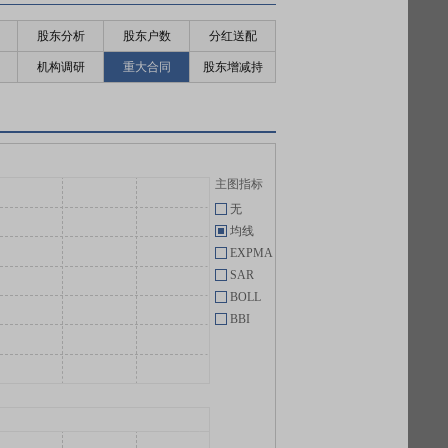
股东分析
股东户数
分红送配
机构调研
重大合同
股东增减持
主图指标
无
均线
EXPMA
SAR
BOLL
BBI