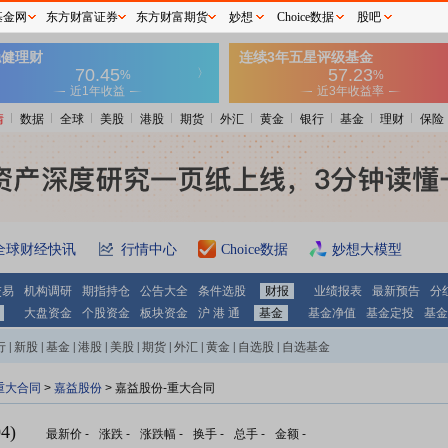
基金网
东方财富证券
东方财富期货
妙想
Choice数据
股吧
情
数据
全球
美股
港股
期货
外汇
黄金
银行
基金
理财
保险
全球财经快讯
行情中心
Choice数据
妙想大模型
交易
机构调研
期指持仓
公告大全
条件选股
财报
业绩报表
最新预告
分
大盘资金
个股资金
板块资金
沪 港 通
基金
基金净值
基金定投
基金
行
|
新股
|
基金
|
港股
|
美股
|
期货
|
外汇
|
黄金
|
自选股
|
自选基金
重大合同
>
嘉益股份
> 嘉益股份-重大合同
4)
最新价
-
涨跌
-
涨跌幅
-
换手
-
总手
-
金额
-