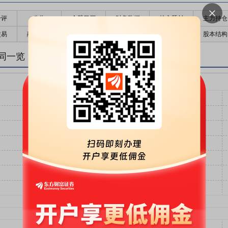
千评
公告
个股日历
财务数据
核心题材
主力持仓
交易
融资融券
高管持股
股东大会
个股研报
股本结构
同一览