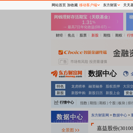
网站首页
加收藏
移动客户端
东方财富
天天
财经
焦点
股票
新股
期指
期权
行
数据中心
特色
龙虎榜单
融资融券
股权质押
大宗
新股
新股申购
新股日历
新股上会
资金
行情中心
指数
|
期指
|
期权
|
个股
|
板块
|
排
东方财富网
>
数据中心
>
嘉益股份(30100
全景图