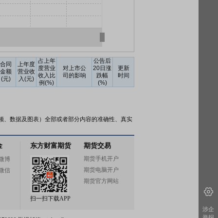
占上年
公告后
合同
上年度
度营业
对上市公
20日涨
更新
金额
营业收
收入比
司的影响
跌幅
时间
(元)
入(元)
例(%)
(%)
频、数据及图表）全部或者部分内容的准确性、真实
金
东方财富期货
期货交易
期货手机开户
微博
期货电脑开户
微信
期货官方网站
扫一扫下载APP
涉企
举报