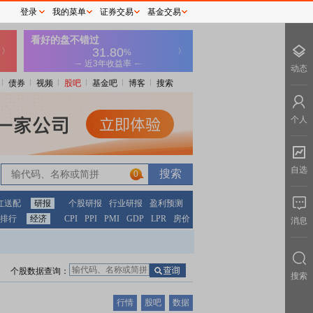
登录
我的菜单
证券交易
基金交易
动态
债券
视频
股吧
基金吧
博客
搜索
个人
自选
0
红送配
研报
个股研报
行业研报
盈利预测
排行
经济
CPI
PPI
PMI
GDP
LPR
房价
消息
个股数据查询：
搜索
行情
股吧
数据