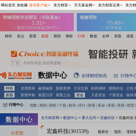
网站首页
加收藏
移动客户端
东方财富
天天基金网
东方财富证券
东方
财经
焦点
股票
新股
期指
期权
行情
数据
全球
美股
港股
数据中心
全球财经快讯
行情中
特色
龙虎榜单
融资融券
股权质押
大宗交易
机构调研
期指持仓
公告
新股
新股申购
新股日历
新股上会
资金
大盘资金
个股资金
板块
行情中心
指数
|
期指
|
期权
|
个股
|
板块
|
排行
|
新股
|
基金
|
港股
|
美股
|
期货
|
外汇
|
黄金
|
自选股
|
自选基金
东方财富网
>
数据中心
>
重大合同
>
宏鑫科技
> 宏鑫科技
宏鑫科技(301539)
最新价
-
涨跌
-
涨跌
全景图