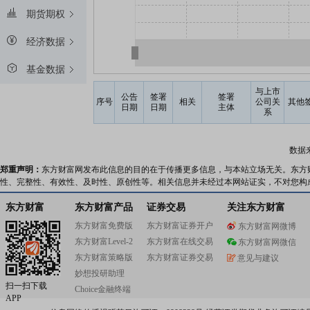
期货期权
经济数据
基金数据
与上市
公告
签署
签署
序号
相关
公司关
其他
日期
日期
主体
系
数据
郑重声明：
东方财富网发布此信息的目的在于传播更多信息，与本站立场无关。东方
性、完整性、有效性、及时性、原创性等。相关信息并未经过本网站证实，不对您构
东方财富
东方财富产品
证券交易
关注东方财富
东方财富免费版
东方财富证券开户
东方财富网微博
东方财富Level-2
东方财富在线交易
东方财富网微信
东方财富策略版
东方财富证券交易
意见与建议
妙想投研助理
扫一扫下载
Choice金融终端
APP