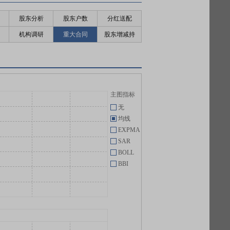
股东分析
股东户数
分红送配
机构调研
重大合同
股东增减持
主图指标
无
均线
EXPMA
SAR
BOLL
BBI