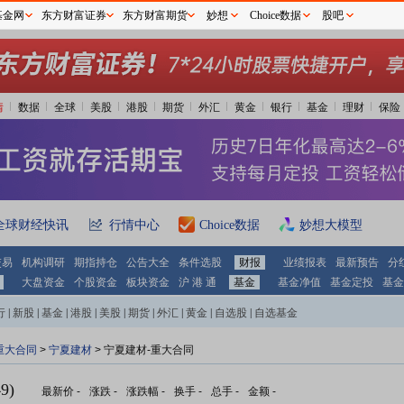
基金网
东方财富证券
东方财富期货
妙想
Choice数据
股吧
情
数据
全球
美股
港股
期货
外汇
黄金
银行
基金
理财
保险
全球财经快讯
行情中心
Choice数据
妙想大模型
交易
机构调研
期指持仓
公告大全
条件选股
财报
业绩报表
最新预告
分
大盘资金
个股资金
板块资金
沪 港 通
基金
基金净值
基金定投
基金
行
|
新股
|
基金
|
港股
|
美股
|
期货
|
外汇
|
黄金
|
自选股
|
自选基金
重大合同
>
宁夏建材
> 宁夏建材-重大合同
9)
最新价
-
涨跌
-
涨跌幅
-
换手
-
总手
-
金额
-