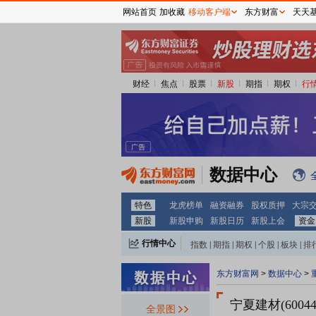
网站首页
加收藏
移动客户端
东方财富
天天
财经
焦点
股票
新股
期指
期权
行
数据中心
特色
龙虎榜单
融资融券
股权质押
大宗
新股
新股申购
新股日历
新股上会
资金
行情中心
指数
|
期指
|
期权
|
个股
|
板块
|
排
东方财富网
>
数据中心
>
宁夏建材(60044
全景图