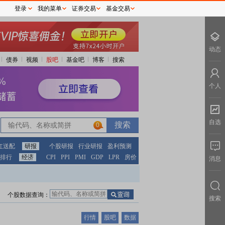
登录
我的菜单
证券交易
基金交易
动态
债券
视频
股吧
基金吧
博客
搜索
个人
自选
0
红送配
研报
个股研报
行业研报
盈利预测
排行
经济
CPI
PPI
PMI
GDP
LPR
房价
消息
个股数据查询：
搜索
行情
股吧
数据