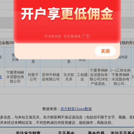
金额2600万元，上年度营业收入为36.89亿元，占比为
0.705%
，最新一季度报的营业
与上市
与上市
签署
合同
关
公司关
其他签署方
公司关
合同名称
合同内容
主体
类型
系
系
宁夏青铜峡
(一)工程名称
宁夏青铜峡
控股子
苏州中材建
无关联
工程建
水泥股份有
宁夏青铜峡
告
水泥股份有
2
公司
设有限公司
关系
设
限公司2#生
水泥股份有
限公司
产线系统...
限公司...
数据来源：
东方财富Choice数据
多信息，与本站立场无关。东方财富网不保证该信息（包括但不限于文字、视频、音
并未经过本网站证实，不对您构成任何投资建议，据此操作，风险自担。
关注东方财富
天天基金
基金交易
关注天天基