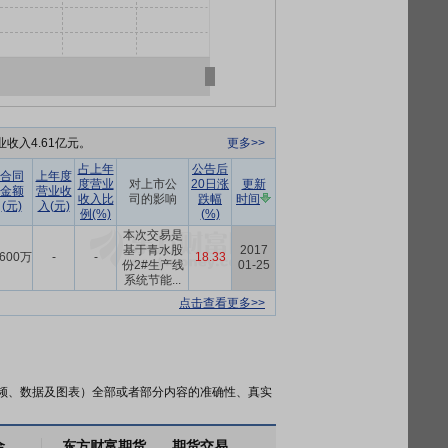
收入4.61亿元。
更多>>
占上年
公告后
合同
上年度
度营业
对上市公
20日涨
更新
金额
营业收
收入比
司的影响
跌幅
时间
(元)
入(元)
例(%)
(%)
本次交易是
基于青水股
2017
600万
-
-
18.33
份2#生产线
01-25
系统节能...
点击查看更多>>
频、数据及图表）全部或者部分内容的准确性、真实
金
东方财富期货
期货交易