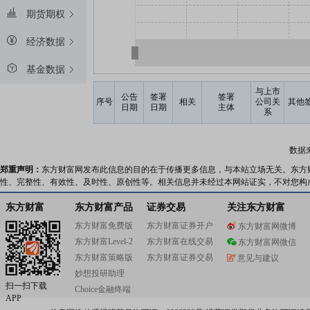
期货期权
经济数据
基金数据
与上市
公告
签署
签署
序号
相关
公司关
其他
日期
日期
主体
系
数据
郑重声明：
东方财富网发布此信息的目的在于传播更多信息，与本站立场无关。东方
性、完整性、有效性、及时性、原创性等。相关信息并未经过本网站证实，不对您构
东方财富
东方财富产品
证券交易
关注东方财富
东方财富免费版
东方财富证券开户
东方财富网微博
东方财富Level-2
东方财富在线交易
东方财富网微信
东方财富策略版
东方财富证券交易
意见与建议
妙想投研助理
扫一扫下载
Choice金融终端
APP