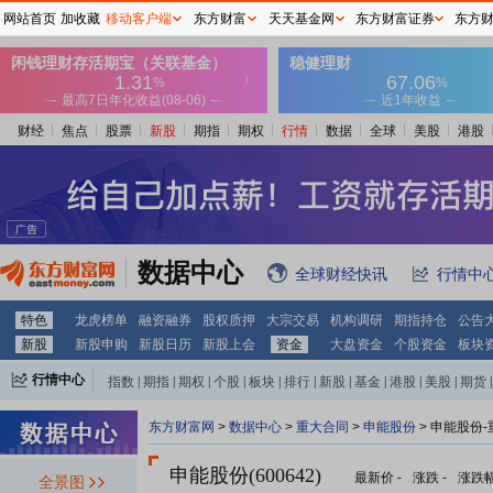
网站首页
加收藏
移动客户端
东方财富
天天基金网
东方财富证券
东方
财经
焦点
股票
新股
期指
期权
行情
数据
全球
美股
港股
数据中心
全球财经快讯
行情中
特色
龙虎榜单
融资融券
股权质押
大宗交易
机构调研
期指持仓
公告
新股
新股申购
新股日历
新股上会
资金
大盘资金
个股资金
板块
行情中心
指数
|
期指
|
期权
|
个股
|
板块
|
排行
|
新股
|
基金
|
港股
|
美股
|
期货
|
外汇
|
黄金
|
自选股
|
自选基金
东方财富网
>
数据中心
>
重大合同
>
申能股份
> 申能股份
申能股份(600642)
最新价
-
涨跌
-
涨跌
全景图