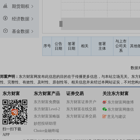
期货期权
经济数据
基金数据
与上市
公告
签署
签署
序号
相关
公司关
其他
日期
日期
主体
系
数据
郑重声明：
东方财富网发布此信息的目的在于传播更多信息，与本站立场无关。东方
性、完整性、有效性、及时性、原创性等。相关信息并未经过本网站证实，不对您构
东方财富
东方财富产品
证券交易
关注东方财富
东方财富免费版
东方财富证券开户
东方财富网微博
东方财富Level-2
东方财富在线交易
东方财富网微信
东方财富策略版
东方财富证券交易
意见与建议
妙想投研助理
扫一扫下载
Choice金融终端
APP