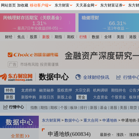
网站首页
加收藏
移动客户端
东方财富
天天基金网
东方财富证券
东方
财经
焦点
股票
新股
期指
期权
行情
数据
全球
美股
港股
数据中心
全球财经快讯
行情中
特色
龙虎榜单
融资融券
股权质押
大宗交易
机构调研
期指持仓
公告
新股
新股申购
新股日历
新股上会
资金
大盘资金
个股资金
板块
行情中心
指数
|
期指
|
期权
|
个股
|
板块
|
排行
|
新股
|
基金
|
港股
|
美股
|
期货
|
外汇
|
黄金
|
自选股
|
自选基金
东方财富网
>
数据中心
>
重大合同
>
申通地铁
> 申通地铁
申通地铁(600834)
最新价
-
涨跌
-
涨跌
全景图