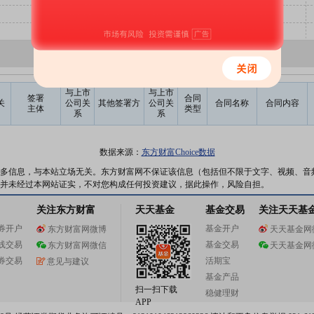
与上市
与上市
签署
合同
关
公司关
其他签署方
公司关
合同名称
合同内容
主体
类型
系
系
数据来源：
东方财富Choice数据
多信息，与本站立场无关。东方财富网不保证该信息（包括但不限于文字、视频、音
并未经过本网站证实，不对您构成任何投资建议，据此操作，风险自担。
关注东方财富
天天基金
基金交易
关注天天基
券开户
基金开户
东方财富网微博
天天基金网
线交易
基金交易
东方财富网微信
天天基金网
券交易
活期宝
意见与建议
基金产品
扫一扫下载
稳健理财
APP