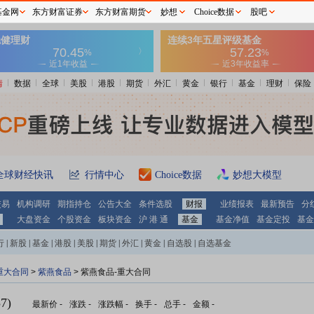
基金网
东方财富证券
东方财富期货
妙想
Choice数据
股吧
情
数据
全球
美股
港股
期货
外汇
黄金
银行
基金
理财
保险
全球财经快讯
行情中心
Choice数据
妙想大模型
交易
机构调研
期指持仓
公告大全
条件选股
财报
业绩报表
最新预告
分
大盘资金
个股资金
板块资金
沪 港 通
基金
基金净值
基金定投
基金
行
|
新股
|
基金
|
港股
|
美股
|
期货
|
外汇
|
黄金
|
自选股
|
自选基金
重大合同
>
紫燕食品
> 紫燕食品-重大合同
7)
最新价
-
涨跌
-
涨跌幅
-
换手
-
总手
-
金额
-