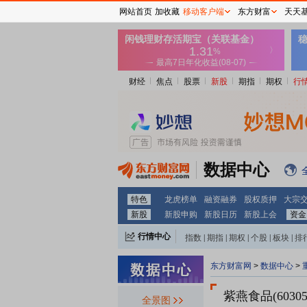
网站首页
加收藏
移动客户端
东方财富
天天
财经
焦点
股票
新股
期指
期权
行
数据中心
特色
龙虎榜单
融资融券
股权质押
大宗
新股
新股申购
新股日历
新股上会
资金
行情中心
指数
|
期指
|
期权
|
个股
|
板块
|
排
东方财富网
>
数据中心
>
紫燕食品(60305
全景图