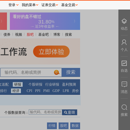
登录
我的菜单
证券交易
基金交易
动态
债券
视频
股吧
基金吧
博客
搜索
个人
自选
0
红送配
研报
个股研报
行业研报
盈利预测
排行
经济
CPI
PPI
PMI
GDP
LPR
房价
消息
个股数据查询：
搜索
行情
股吧
数据