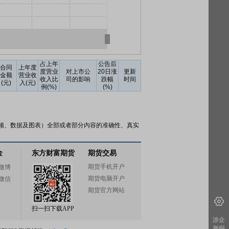
占上年
公告后
合同
上年度
度营业
对上市公
20日涨
更新
金额
营业收
收入比
司的影响
跌幅
时间
(元)
入(元)
例(%)
(%)
频、数据及图表）全部或者部分内容的准确性、真实
金
东方财富期货
期货交易
期货手机开户
微博
期货电脑开户
微信
期货官方网站
扫一扫下载APP
涉企
举报