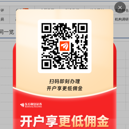
千评
公告
个股日历
财务数据
核心题材
主力持仓
交易
高管持股
股东大会
个股研报
股本结构
机构调研
同一览