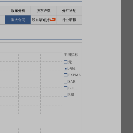
股东分析
股东户数
分红送配
重大合同
股东增减持
行业研报
主图指标
无
均线
EXPMA
SAR
BOLL
BBI