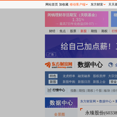
网站首页
加收藏
移动客户端
东方财富
天天
财经
焦点
股票
新股
期指
期权
行
数据中心
特色
龙虎榜单
融资融券
股权质押
大宗
新股
新股申购
新股日历
新股上会
资金
行情中心
指数
|
期指
|
期权
|
个股
|
板块
|
排
东方财富网
>
数据中心
>
永臻股份(60338
全景图