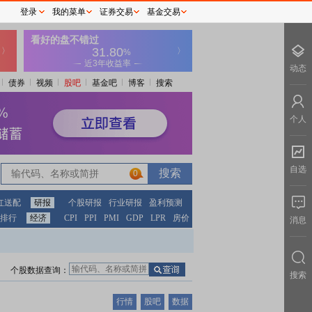
登录
我的菜单
证券交易
基金交易
动态
债券
视频
股吧
基金吧
博客
搜索
个人
自选
0
红送配
研报
个股研报
行业研报
盈利预测
排行
经济
CPI
PPI
PMI
GDP
LPR
房价
消息
个股数据查询：
搜索
行情
股吧
数据