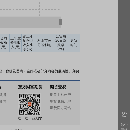
占上年
公告后
合同
上年度
度营业
对上市公
20日涨
更新
金额
营业收
收入比
司的影响
跌幅
时间
(元)
入(元)
例(%)
(%)
频、数据及图表）全部或者部分内容的准确性、真实
金
东方财富期货
期货交易
期货手机开户
微博
期货电脑开户
微信
期货官方网站
扫一扫下载APP
涉企
举报