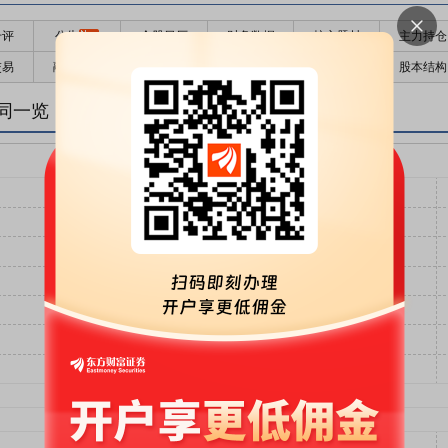
千评
公告
个股日历
财务数据
核心题材
主力持仓
交易
融资融券
高管持股
股东大会
个股研报
股本结构
同一览