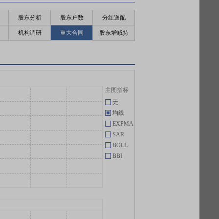
股东分析
股东户数
分红送配
机构调研
重大合同
股东增减持
主图指标
无
均线
EXPMA
SAR
BOLL
BBI