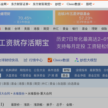
基金网
东方财富证券
东方财富期货
妙想
Choice数据
股吧
情
数据
全球
美股
港股
期货
外汇
黄金
银行
基金
理财
保险
全球财经快讯
行情中心
Choice数据
妙想大模型
交易
机构调研
期指持仓
公告大全
条件选股
财报
业绩报表
最新预告
分
大盘资金
个股资金
板块资金
沪 港 通
基金
基金净值
基金定投
基金
行
|
新股
|
基金
|
港股
|
美股
|
期货
|
外汇
|
黄金
|
自选股
|
自选基金
重大合同
>
永臻股份
> 永臻股份-重大合同
1)
最新价
-
涨跌
-
涨跌幅
-
换手
-
总手
-
金额
-