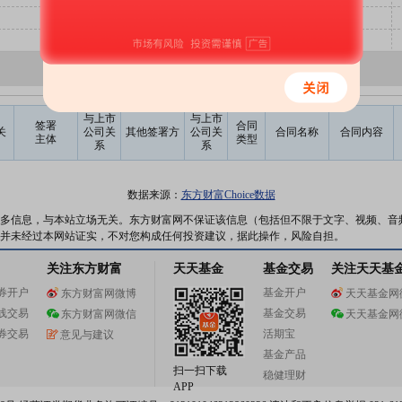
与上市
与上市
签署
合同
关
公司关
其他签署方
公司关
合同名称
合同内容
主体
类型
系
系
数据来源：
东方财富Choice数据
多信息，与本站立场无关。东方财富网不保证该信息（包括但不限于文字、视频、音
并未经过本网站证实，不对您构成任何投资建议，据此操作，风险自担。
关注东方财富
天天基金
基金交易
关注天天基
券开户
基金开户
东方财富网微博
天天基金网
线交易
基金交易
东方财富网微信
天天基金网
券交易
活期宝
意见与建议
基金产品
扫一扫下载
稳健理财
APP