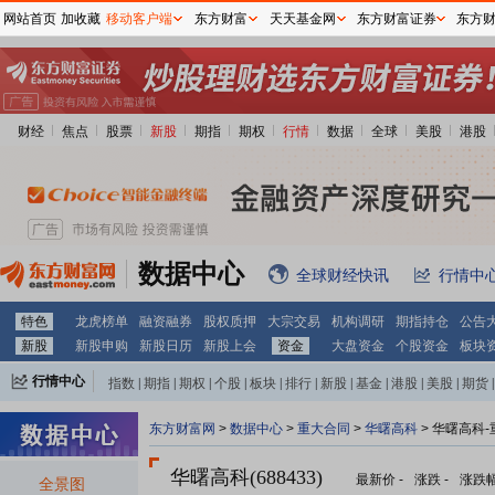
网站首页
加收藏
移动客户端
东方财富
天天基金网
东方财富证券
东方
财经
焦点
股票
新股
期指
期权
行情
数据
全球
美股
港股
数据中心
全球财经快讯
行情中
特色
龙虎榜单
融资融券
股权质押
大宗交易
机构调研
期指持仓
公告
新股
新股申购
新股日历
新股上会
资金
大盘资金
个股资金
板块
行情中心
指数
|
期指
|
期权
|
个股
|
板块
|
排行
|
新股
|
基金
|
港股
|
美股
|
期货
|
外汇
|
黄金
|
自选股
|
自选基金
东方财富网
>
数据中心
>
重大合同
>
华曙高科
> 华曙高科
华曙高科(688433)
最新价
-
涨跌
-
涨跌
全景图