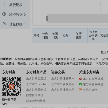
期货期权
经济数据
基金数据
与上市
公告
签署
签署
序号
相关
公司关
其他
日期
日期
主体
系
数据
郑重声明：
东方财富网发布此信息的目的在于传播更多信息，与本站立场无关。东方
性、完整性、有效性、及时性、原创性等。相关信息并未经过本网站证实，不对您构
东方财富
东方财富产品
证券交易
关注东方财富
东方财富免费版
东方财富证券开户
东方财富网微博
东方财富Level-2
东方财富在线交易
东方财富网微信
东方财富策略版
东方财富证券交易
意见与建议
妙想投研助理
扫一扫下载
Choice金融终端
APP