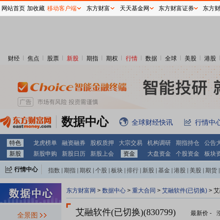
网站首页
加收藏
移动客户端
东方财富
天天基金网
东方财富证券
东方
财经
焦点
股票
新股
期指
期权
行情
数据
全球
美股
港股
数据中心
全球财经快讯
行情中
特色
龙虎榜单
融资融券
股权质押
大宗交易
机构调研
期指持仓
公告
新股
新股申购
新股日历
新股上会
资金
大盘资金
个股资金
板块
行情中心
指数
|
期指
|
期权
|
个股
|
板块
|
排行
|
新股
|
基金
|
港股
|
美股
|
期货
|
外汇
|
黄金
|
自选股
|
自选基金
东方财富网
>
数据中心
>
重大合同
>
艾融软件(已切换)
> 
艾融软件(已切换)(830799)
最新价
-
全景图