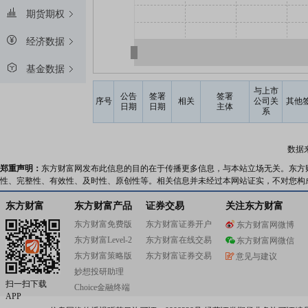
期货期权
经济数据
基金数据
与上市
公告
签署
签署
序号
相关
公司关
其他
日期
日期
主体
系
数据
郑重声明：
东方财富网发布此信息的目的在于传播更多信息，与本站立场无关。东方
性、完整性、有效性、及时性、原创性等。相关信息并未经过本网站证实，不对您构
东方财富
东方财富产品
证券交易
关注东方财富
东方财富免费版
东方财富证券开户
东方财富网微博
东方财富Level-2
东方财富在线交易
东方财富网微信
东方财富策略版
东方财富证券交易
意见与建议
妙想投研助理
扫一扫下载
Choice金融终端
APP