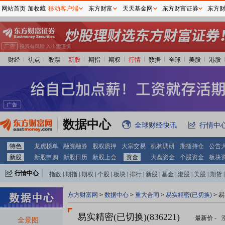
网站首页
加收藏
移动客户端
东方财富
天天基金网
东方财富证券
东方
财经
焦点
股票
新股
期指
期权
行情
数据
全球
美股
港股
数据中心
全球财经快讯
行情中
特色
龙虎榜单
融资融券
股权质押
大宗交易
机构调研
期指持仓
公告
新股
新股申购
新股日历
新股上会
资金
大盘资金
个股资金
板块
行情中心
指数
|
期指
|
期权
|
个股
|
板块
|
排行
|
新股
|
基金
|
港股
|
美股
|
期货
|
外汇
|
黄金
|
自选股
|
自选基金
东方财富网
>
数据中心
>
重大合同
>
易实精密(已切换)
> 
易实精密(已切换)(836221)
最新价
-
全景图