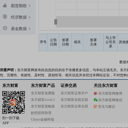
期货期权
经济数据
基金数据
与上市
公告
签署
签署
序号
相关
公司关
其他
日期
日期
主体
系
数据
郑重声明：
东方财富网发布此信息的目的在于传播更多信息，与本站立场无关。东方
性、完整性、有效性、及时性、原创性等。相关信息并未经过本网站证实，不对您构
东方财富
东方财富产品
证券交易
关注东方财富
东方财富免费版
东方财富证券开户
东方财富网微博
东方财富Level-2
东方财富在线交易
东方财富网微信
东方财富策略版
东方财富证券交易
意见与建议
妙想投研助理
扫一扫下载
Choice金融终端
APP