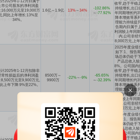
计2025年1-12月归属于
收窄,趋于平稳
上市公司股东的净利润盈
-102.86%
持续增长,出口
:16,000万元至19,000万
1.6亿～1.9亿
13%
～
34%
～
-77.92%
年同期增长约3
元,同比上年增长:13%至
降本增效等系列
34%。
理能力持续提升
告期内归属于
利润较上年同期
内,公司非经
8,000万元,上
2025年度业
如下:1、报告
场总体仍处于下
产品总收入较
8%。公司国内
计2025年1-12月扣除非
收窄,趋于平稳
经常性损益后的净利润盈
8500万～
-65.65%
持续增长,出口
-22%
～
-9%
:8,500万元至9,900万元,
9900万
～
-32.39%
年同期增长约3
比上年下降:9%至22%。
降本增效等系列
理能力持续提升
告期内归属于
利润较上年同期
内,公司非经
8,000万元,上
2025年度业
如下:1、报告
场总体仍处于下
产品总收入较
8%。公司国内
收窄,趋于平稳