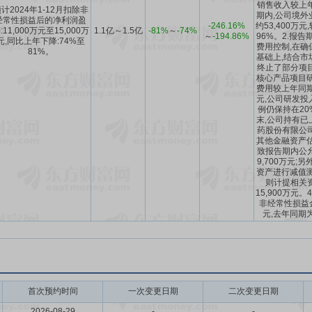
销售收入较上
计2024年1-12月扣除非
期内,公司境外
经常性损益后的净利润盈
-246.16%
约53,400万
:11,000万元至15,000万
1.1亿～1.5亿
-81%
～
-74%
～
-194.86%
96%。2.报告
元,同比上年下降:74%至
费用控制,在确
81%。
基础上,结合市
终止了部分项
核心产品项目研
费用较上年同期减
元,公司研发投
例仍保持在20
末,公司持有已
药股份有限公
其他金融资产估
致报告期内公
9,700万元;
资产进行减值测
则计提相关
15,900万元。
非经常性损益金
元,去年同期为
首次预约时间
一次变更日期
二次变更日期
2026-08-29
-
-