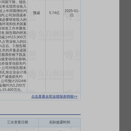
年同期下降。报告
业务实现营业收入
元,较上年同期增长约
2025-01-
预减
5.74亿
期内,公司加强成本
21
保必要研发投入的
场环境和技术因素
目研发工作并聚焦
发,报告期内研发
少约15,900万
入占营业收入的比
%左右。3.报告期
上市的开曼圣诺医
司股票价格下跌及
值变动综合影响,
允价值变动损失约
另外,公司对报告期末
试,按企业会计准
资产减值损失约
4.公司预计2024年
额约为3,200万
-15,400万元。
点击查看全部业绩报表明细>>
三次变更日期
实际披露时间
-
-