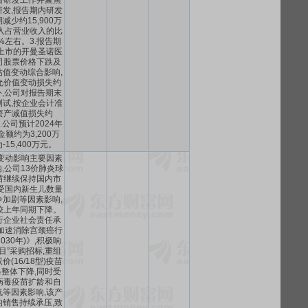
目研发工作并聚焦
发,报告期内研发
少约15,900万
入占营业收入的比
%左右。3.报告期
上市的开曼圣诺医
司股票价格下跌及
值变动综合影响,
允价值变动损失约
另外,公司对报告期末
试,按企业会计准
资产减值损失约
4.公司预计2024年
额约为3,200万
-15,400万元。
绩变动影响主要因素
内,公司13价肺炎球
苗继续保持国内市
受国内新生儿数量
加剧等因素影响,
较上年同期下降。
行企业社会责任承
加速消除宫颈癌行
2030年)》,积极响
目”采购招标,重组
(16/18型)疫苗
格整体下降,同时受
病毒疫苗扩龄和自
等因素影响,该产
销售持续承压,致