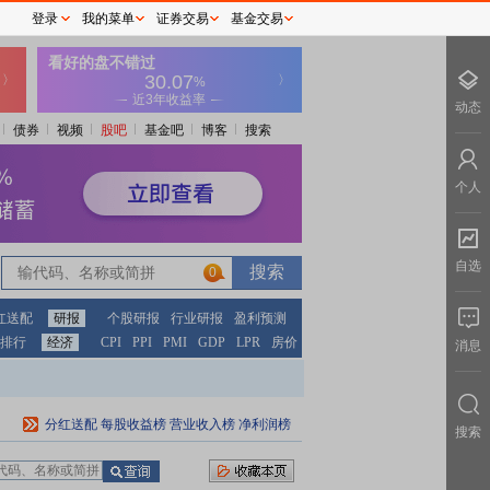
登录
我的菜单
证券交易
基金交易
动态
债券
视频
股吧
基金吧
博客
搜索
个人
自选
0
红送配
研报
个股研报
行业研报
盈利预测
排行
经济
CPI
PPI
PMI
GDP
LPR
房价
消息
分红送配
每股收益榜
营业收入榜
净利润榜
搜索