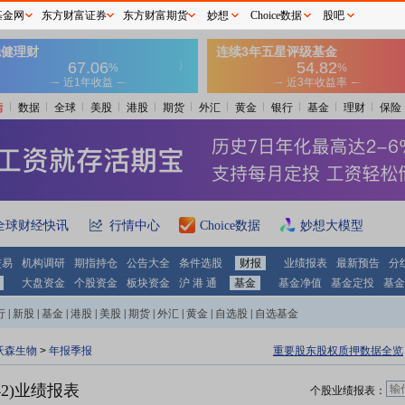
基金网
东方财富证券
东方财富期货
妙想
Choice数据
股吧
情
数据
全球
美股
港股
期货
外汇
黄金
银行
基金
理财
保险
全球财经快讯
行情中心
Choice数据
妙想大模型
交易
机构调研
期指持仓
公告大全
条件选股
财报
业绩报表
最新预告
分
大盘资金
个股资金
板块资金
沪 港 通
基金
基金净值
基金定投
基金
行
|
新股
|
基金
|
港股
|
美股
|
期货
|
外汇
|
黄金
|
自选股
|
自选基金
沃森生物
>
年报季报
重要股东股权质押数据全览
42)业绩报表
个股业绩报表：