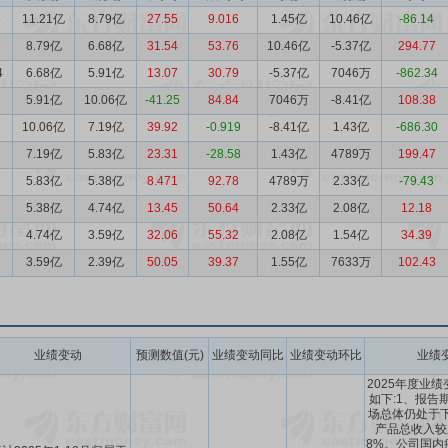
3
11.21亿
8.79亿
27.55
9.016
1.45亿
10.46亿
-86.14
5
8.79亿
6.68亿
31.54
53.76
10.46亿
-5.37亿
294.77
4
6.68亿
5.91亿
13.07
30.79
-5.37亿
7046万
-862.34
5.91亿
10.06亿
-41.25
84.84
7046万
-8.41亿
108.38
10.06亿
7.19亿
39.92
-0.919
-8.41亿
1.43亿
-686.30
7.19亿
5.83亿
23.31
-28.58
1.43亿
4789万
199.47
5.83亿
5.38亿
8.471
92.78
4789万
2.33亿
-79.43
5.38亿
4.74亿
13.45
50.64
2.33亿
2.08亿
12.18
4.74亿
3.59亿
32.06
55.32
2.08亿
1.54亿
34.39
3.59亿
2.39亿
50.05
39.37
1.55亿
7633万
102.43
业绩变动
预测数值(元)
业绩变动同比
业绩变动环比
业绩
2025年度业
如下:1、报告
场总体仍处于下
产品总收入较
8%。公司国内