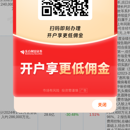
计2025年1-12月营业收
-14.94%
20.65%
～
持续增长,出口
:240,000万元至243,000
24亿～24.3亿
～
-13.87%
25.96%
年同期增长约3
万元。
降本增效等系列
理能力持续提升
告期内归属于
利润较上年同期
内,公司非经
8,000万元,上
2024年度业
如下:1.报告期
菌多糖结合疫
场份额第一,但
下降和市场竞争
国内销售收入
公司为切实践
诺,支持国家《
动计划(2023-
应政府“惠民项
人乳头瘤病毒双价
(酵母)中标价
九价人乳头瘤
费接种意愿降低
品在自费市场的
销售收入较上
期内,公司境外
计2024年1-12月营业收
约53,400万
28.6亿
-30.48%
1.51%
入约:286,000万元。
96%。2.报告
费用控制,在确
基础上,结合市