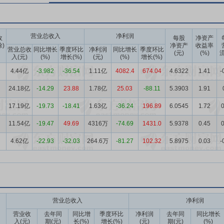
营业总收入
净利润
收
每股
净资产
除)
净资产
收益率
营业总收
同比增长
季度环比
净利润
同比增长
季度环比
(元)
(%)
流
入(元)
(%)
增长(%)
(元)
(%)
增长(%)
4.44亿
-3.982
-36.54
1.11亿
4082.4
674.04
4.6322
1.41
-
24.18亿
-14.29
23.88
1.78亿
25.03
-88.11
5.3903
1.91
17.19亿
-19.73
-18.41
1.63亿
-36.24
196.89
6.0545
1.72
0
11.54亿
-19.47
49.69
4316万
-74.69
1431.0
5.9378
0.45
0
4.62亿
-22.93
-32.03
264.6万
-81.27
102.32
5.8975
0.03
-
营业总收入
净利润
营业收
去年同
同比增
季度环比
净利润
去年同
同比增长
入(元)
期(元)
长(%)
增长(%)
(元)
期(元)
(%)