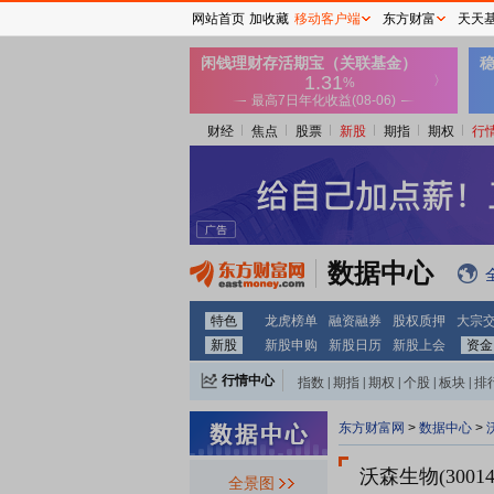
网站首页
加收藏
移动客户端
东方财富
天天
财经
焦点
股票
新股
期指
期权
行
数据中心
特色
龙虎榜单
融资融券
股权质押
大宗
新股
新股申购
新股日历
新股上会
资金
行情中心
指数
|
期指
|
期权
|
个股
|
板块
|
排
东方财富网
>
数据中心
>
沃森生物(3001
全景图