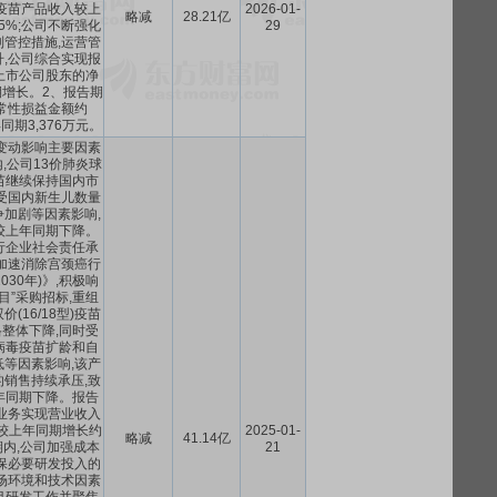
疫苗产品收入较上
2026-01-
略减
28.21亿
5%;公司不断强化
29
管控措施,运营管
,公司综合实现报
上市公司股东的净
增长。2、报告期
常性损益金额约
年同期3,376万元。
绩变动影响主要因素
内,公司13价肺炎球
苗继续保持国内市
受国内新生儿数量
加剧等因素影响,
较上年同期下降。
行企业社会责任承
加速消除宫颈癌行
2030年)》,积极响
目”采购招标,重组
(16/18型)疫苗
格整体下降,同时受
病毒疫苗扩龄和自
等因素影响,该产
销售持续承压,致
年同期下降。报告
业务实现营业收入
元,较上年同期增长约
2025-01-
略减
41.14亿
期内,公司加强成本
21
保必要研发投入的
场环境和技术因素