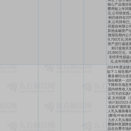
终止了部分项
核心产品项目研
费用较上年同期减
元,公司研发投
例仍保持在20
末,公司持有已
药股份有限公
其他金融资产估
致报告期内公
9,700万元;
资产进行减值测
则计提相关
15,900万元。
非经常性损益金
元,去年同期为
2024年度业
如下:1.报告期
菌多糖结合疫
场份额第一,但
下降和市场竞争
国内销售收入
公司为切实践
诺,支持国家《
动计划(2023-
应政府“惠民项
人乳头瘤病毒双价
(酵母)中标价
九价人乳头瘤
费接种意愿降低
品在自费市场的