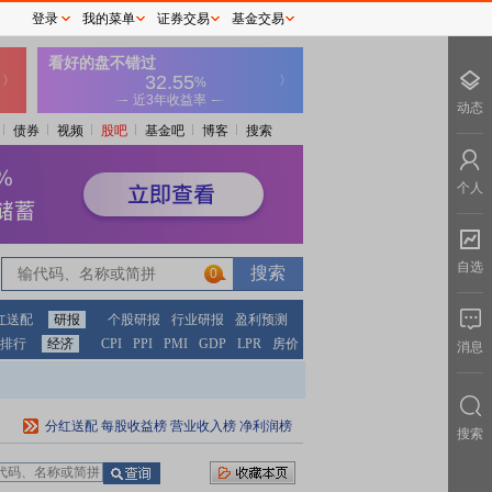
登录
我的菜单
证券交易
基金交易
动态
债券
视频
股吧
基金吧
博客
搜索
个人
自选
0
红送配
研报
个股研报
行业研报
盈利预测
排行
经济
CPI
PPI
PMI
GDP
LPR
房价
消息
分红送配
每股收益榜
营业收入榜
净利润榜
搜索