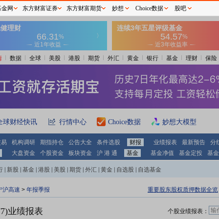
基金网
东方财富证券
东方财富期货
妙想
Choice数据
股吧
情
数据
全球
美股
港股
期货
外汇
黄金
银行
基金
理财
保险
全球财经快讯
行情中心
Choice数据
妙想大模型
交易
机构调研
期指持仓
公告大全
条件选股
财报
业绩报表
最新预告
分
大盘资金
个股资金
板块资金
沪 港 通
基金
基金净值
基金定投
基金
行
|
新股
|
基金
|
港股
|
美股
|
期货
|
外汇
|
黄金
|
自选股
|
自选基金
宁沪高速
>
年报季报
重要股东股权质押数据全览
77)业绩报表
个股业绩报表：