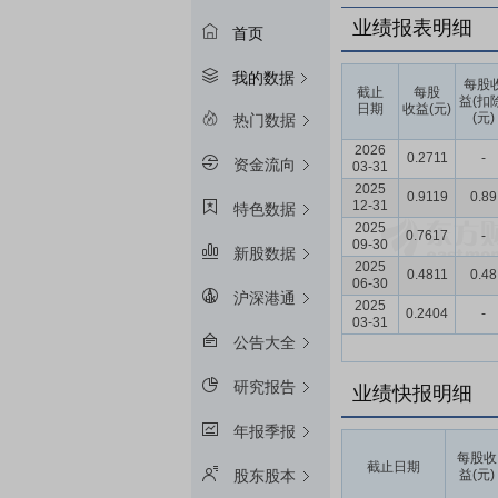
业绩报表明细
首页
我的数据
每股
截止
每股
益(扣
日期
收益(元)
(元)
热门数据
2026
0.2711
-
资金流向
03-31
2025
0.9119
0.89
12-31
特色数据
2025
0.7617
-
09-30
新股数据
2025
0.4811
0.48
06-30
沪深港通
2025
0.2404
-
03-31
公告大全
研究报告
业绩快报明细
年报季报
每股收
截止日期
益(元)
股东股本