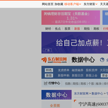
网站首页
加收藏
移动客户端
东方财富
天天
财经
焦点
股票
新股
期指
期权
行
数据中心
特色
龙虎榜单
融资融券
股权质押
大宗
新股
新股申购
新股日历
新股上会
资金
行情中心
指数
|
期指
|
期权
|
个股
|
板块
|
排
东方财富网
>
数据中心
>
宁沪高速(6003
全景图