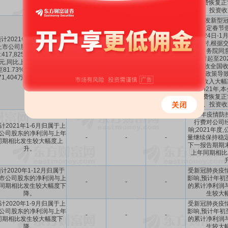
路收费恢复正
入、投资收
由于突发新型冠状
年度法定春节
间(1月24日-1
计2021年1-12月归属于
日;同时,根据
上市公司股东的净利润盈
策,经国务院同意
:417,825万元至447,825
41.78亿～
69.56%
～
-71.24%
日零时起至20
元,同比上年增长:69.56%
44.78亿
81.73%
～
-45.46%
止,免收全国
至81.73%,同比上年增长
费。该政策导致
71,404万元至201,404万
营业收入大幅
元。
低。2021年,
路收费恢复正
入、投资收
2020年疫情防
行费对公司
计2021年1-6月归属于上
响;2021年
公司股东的净利润与上年
-
-
-
量继续保持稳定
同期相比发生较大幅度上
下一报告期期
升。
上年同期相比
计2020年1-12月归属于
受新冠肺炎疫
市公司股东的净利润与上
影响,预计年初
-
-
-
同期相比发生较大幅度下
的累计净利润
降。
生较大
计2020年1-9月归属于上
受新冠肺炎疫
公司股东的净利润与上年
影响,预计年初
-
-
-
同期相比发生较大幅度下
的累计净利润
降。
生较大