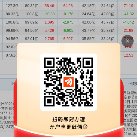
127.3亿
80.32亿
58.46
64.98
42.18亿
24.64亿
71.19
80.32亿
100.8亿
-20.30
-0.178
24.64亿
42.00亿
-41.32
100.8亿
99.69亿
1.095
-2.975
42.00亿
43.77亿
-4.042
99.69亿
94.56亿
5.429
-6.905
43.77亿
35.88亿
21.98
94.56亿
92.01亿
2.765
6.207
35.88亿
33.46亿
7.226
92.01亿
87.61亿
5.022
33.35
33.46亿
25.07亿
33.49
87.61亿
88.31亿
-0.787
-10.27
25.07亿
22.28亿
12.51
业绩变动
预测数值(元)
业绩变动同比
业绩变动环比
业绩
由于突发新型冠状
年度法定春节
间(1月24日-1
计2021年1-12月扣除非
日;同时,根据
经常性损益后的净利润盈
策,经国务院同意
:377,123万元至407,123
37.71亿～
61.16%
～
-74.18%
日零时起至20
元,同比上年增长:61.16%
40.71亿
73.99%
～
-46.86%
止,免收全国
至73.99%,同比上年增长
费。该政策导致
43,124万元至173,124万
营业收入大幅
元。
低。2021年,