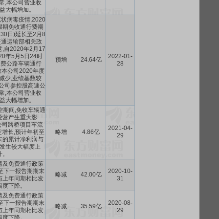
常,本公司营业收
益大幅增加。
病毒疫情,2020
假期免收通行费期
月30日)延长至2月8
交通运输部相关政
,自2020年2月17
20年5月5日24时
2022-01-
预增
24.64亿
收费公路车辆通行
28
本公司2020年度
减少,业绩基数较
本公司参控股高速公
常,本公司营业收
益大幅增加。
控期间,免收车辆通
经营产生重大影
度,公司路桥项目车流
2021-04-
增长,预计年初至
略增
4.86亿
29
末的累计净利润与
发生较大幅度上
升。
情及免费通行政策
至下一报告期期末
2020-10-
略减
42.00亿
与上年同期相比发
31
幅度下降。
情及免费通行政策
至下一报告期期末
2020-08-
略减
35.59亿
与上年同期相比发
29
幅度下降。