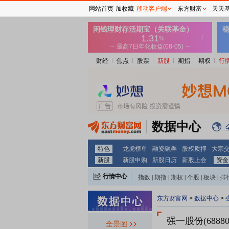
网站首页
加收藏
移动客户端
东方财富
天天
财经
焦点
股票
新股
期指
期权
行
数据中心
特色
龙虎榜单
融资融券
股权质押
大宗
新股
新股申购
新股日历
新股上会
资金
行情中心
指数
|
期指
|
期权
|
个股
|
板块
|
排
东方财富网
>
数据中心
>
强一股份(6888
全景图