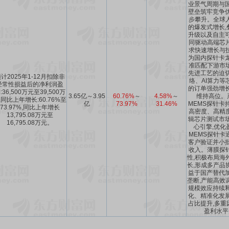
业景气周期与国
壁垒筑牢竞争优
步攀升。全球
的爆发式增长,
升级以及自主可
同驱动高端芯
求快速增长与
为国内探针卡龙
准匹配下游市
先进工艺的迫切
计2025年1-12月扣除非
络、AI算力等
经常性损益后的净利润盈
的订单强劲增长
:36,500万元至39,500万
3.65亿～3.95
60.76%
～
4.58%
～
维持高位。产
,同比上年增长:60.76%至
亿
73.97%
31.46%
MEMS探针卡
73.97%,同比上年增长
高密度、高精
13,795.08万元至
辑芯片测试市场
16,795.08万元。
心引擎,优化
MEMS探针卡
客户验证并小批
收入。薄膜探
性,积极布局海
长,形成多产品
益于国产替代加
垄断,产能高效
规模效应持续释
化、精准化发展
占比提升,多重
盈利水平