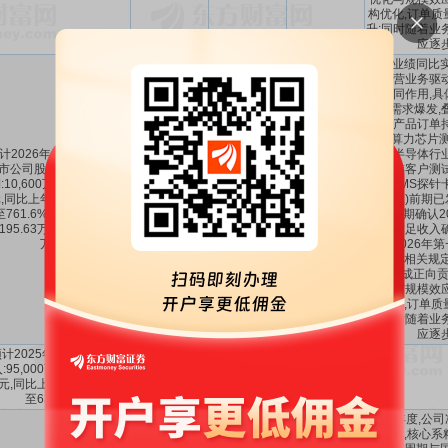
构优化,订单质
升;同时随着业
应逐
本期业绩同比实
系主营业务驱
行共同作用,具体
算力需求爆发,
成熟产品订单
球AI算力芯片
计2026年1-3月归属于上
叠加半导体行
市公司股东的净利润盈
期,下游客户测
:10,600万元至12,100万
熟MEMS探针
1.06亿～1.21
654.79%
～
,同比上年增长:654.79%
-
量。(二)前期
亿
761.6%
至761.6%,同比上年增长
单在本期确认2
,195.63万元至10,695.63
尚未满足收入
万元。
单,于2026年
计准则相关规定
业绩形成正向贡
优化与规模效
构优化,订单质
升;同时随着业
应逐
计2025年1-12月营业收
:95,000万元至105,000
48.12%
～
11.09%
～
9.5亿～10.5亿
元,同比上年增长:48.12%
63.71%
47.76%
至63.71%。
2025年度,公
速增长,核心系