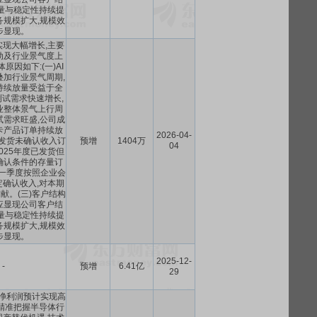
量与稳定性持续提
务规模扩大,规模效
步显现。
现大幅增长,主要
动及行业景气度上
原因如下:(一)AI
叠加行业景气周期,
持续放量受益于全
测试需求快速增长,
业整体景气上行周
试需求旺盛,公司成
卡产品订单持续放
2026-04-
已发货未确认收入订
预增
1404万
04
025年度已发货但
确认条件的存量订
第一季度按照企业会
确认收入,对本期
献。(三)客户结构
应显现公司客户结
量与稳定性持续提
务规模扩大,规模效
步显现。
2025-12-
-
预增
6.41亿
29
司净利润预计实现高
精准把握半导体行