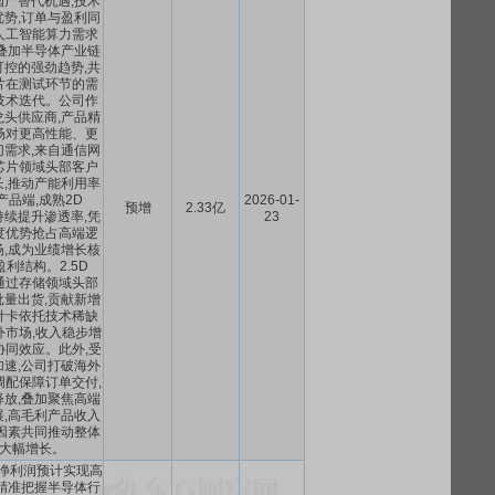
产替代机遇,技术
势,订单与盈利同
人工智能算力需求
叠加半导体产业链
控的强劲趋势,共
片在测试环节的需
技术迭代。公司作
头供应商,产品精
场对更高性能、更
需求,来自通信网
芯片领域头部客户
,推动产能利用率
品端,成熟2D
2026-01-
预增
2.33亿
持续提升渗透率,凭
23
度优势抢占高端逻
,成为业绩增长核
盈利结构。2.5D
通过存储领域头部
量出货,贡献新增
针卡依托技术稀缺
外市场,收入稳步增
协同效应。此外,受
速,公司打破海外
调配保障订单交付,
放,叠加聚焦高端
,高毛利产品收入
因素共同推动整体
大幅增长。
司净利润预计实现高
精准把握半导体行