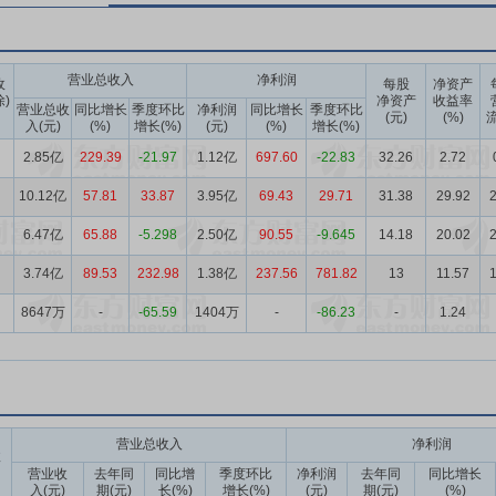
营业总收入
净利润
收
每股
净资产
除)
净资产
收益率
营业总收
同比增长
季度环比
净利润
同比增长
季度环比
(元)
(%)
流
入(元)
(%)
增长(%)
(元)
(%)
增长(%)
2.85亿
229.39
-21.97
1.12亿
697.60
-22.83
32.26
2.72
10.12亿
57.81
33.87
3.95亿
69.43
29.71
31.38
29.92
2
6.47亿
65.88
-5.298
2.50亿
90.55
-9.645
14.18
20.02
2
3.74亿
89.53
232.98
1.38亿
237.56
781.82
13
11.57
1
8647万
-
-65.59
1404万
-
-86.23
-
1.24
营业总收入
净利润
收
营业收
去年同
同比增
季度环比
净利润
去年同
同比增长
入(元)
期(元)
长(%)
增长(%)
(元)
期(元)
(%)