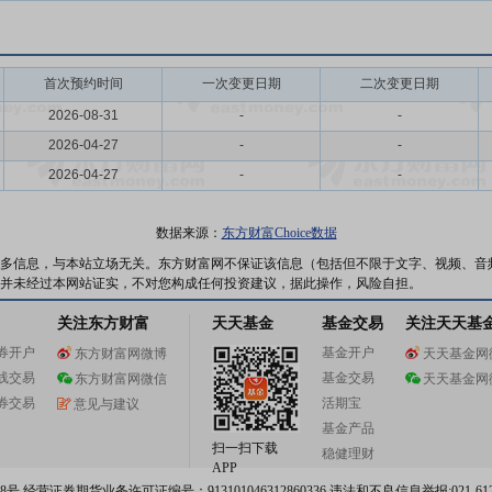
首次预约时间
一次变更日期
二次变更日期
2026-08-31
-
-
2026-04-27
-
-
2026-04-27
-
-
数据来源：
东方财富Choice数据
多信息，与本站立场无关。东方财富网不保证该信息（包括但不限于文字、视频、音
并未经过本网站证实，不对您构成任何投资建议，据此操作，风险自担。
关注东方财富
天天基金
基金交易
关注天天基
券开户
基金开户
东方财富网微博
天天基金网
线交易
基金交易
东方财富网微信
天天基金网
券交易
活期宝
意见与建议
基金产品
扫一扫下载
稳健理财
APP
 经营证券期货业务许可证编号：913101046312860336 违法和不良信息举报:021-612