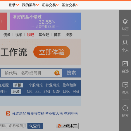
登录
我的菜单
证券交易
基金交易
动态
债券
视频
股吧
基金吧
博客
搜索
个人
自选
0
红送配
研报
个股研报
行业研报
盈利预测
排行
经济
CPI
PPI
PMI
GDP
LPR
房价
消息
分红送配
每股收益榜
营业收入榜
净利润榜
搜索