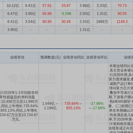
10.12亿
6.41亿
57.81
33.87
3.98亿
2.33亿
70.73
6.47亿
3.90亿
65.88
-5.298
2.50亿
1.31亿
90.55
6.41亿
3.54亿
80.95
30.49
2.33亿
1866万
1149.3
3.90亿
-
-
-
1.31亿
-
-
业绩变动
预测数值(元)
业绩变动同比
业绩变动环比
业绩
本期业绩同比实
系主营业务驱
行共同作用,具体
算力需求爆发,
成熟产品订单
球AI算力芯片
计2026年1-3月扣除非经
叠加半导体行
常性损益后的净利润盈
期,下游客户测
:10,490万元至11,990万
熟MEMS探针
1.049亿～
735.64%
～
-27.98%
,同比上年增长:735.64%
量。(二)前期
1.199亿
855.13%
～
-17.68%
855.13%,同比上年增长
单在本期确认2
,234.67万元至10,734.67
尚未满足收入
万元。
单,于2026年
计准则相关规定
业绩形成正向贡
优化与规模效