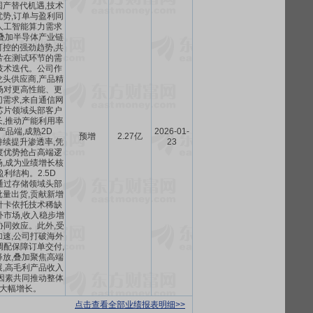
产替代机遇,技术
势,订单与盈利同
人工智能算力需求
叠加半导体产业链
控的强劲趋势,共
片在测试环节的需
技术迭代。公司作
头供应商,产品精
场对更高性能、更
需求,来自通信网
芯片领域头部客户
,推动产能利用率
品端,成熟2D
2026-01-
预增
2.27亿
持续提升渗透率,凭
23
度优势抢占高端逻
,成为业绩增长核
盈利结构。2.5D
通过存储领域头部
量出货,贡献新增
针卡依托技术稀缺
外市场,收入稳步增
协同效应。此外,受
速,公司打破海外
调配保障订单交付,
放,叠加聚焦高端
,高毛利产品收入
因素共同推动整体
大幅增长。
点击查看全部业绩报表明细>>