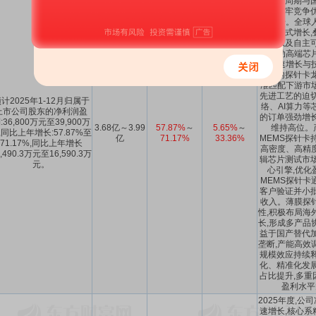
业景气周期与国
壁垒筑牢竞争优
步攀升。全球
的爆发式增长,
升级以及自主可
同驱动高端芯
求快速增长与
为国内探针卡龙
准匹配下游市
先进工艺的迫切
计2025年1-12月归属于
络、AI算力等
上市公司股东的净利润盈
的订单强劲增长
:36,800万元至39,900万
3.68亿～3.99
57.87%
～
5.65%
～
维持高位。产
,同比上年增长:57.87%至
亿
71.17%
33.36%
MEMS探针卡
71.17%,同比上年增长
高密度、高精
3,490.3万元至16,590.3万
辑芯片测试市场
元。
心引擎,优化
MEMS探针卡
客户验证并小批
收入。薄膜探
性,积极布局海
长,形成多产品
益于国产替代加
垄断,产能高效
规模效应持续释
化、精准化发展
占比提升,多重
盈利水平
2025年度,公
速增长,核心系