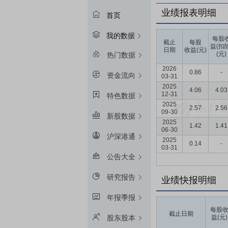
业绩报表明细
首页
我的数据
每股
截止
每股
益(扣
日期
收益(元)
(元)
热门数据
2026
0.86
-
资金流向
03-31
2025
4.06
4.03
12-31
特色数据
2025
2.57
2.56
09-30
新股数据
2025
1.42
1.41
06-30
沪深港通
2025
0.14
-
03-31
公告大全
研究报告
业绩快报明细
年报季报
每股
截止日期
益(元)
股东股本