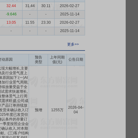
32.44
31.44
30.11
2026-02-27
-9.646
-
-
2025-11-14
13.05
11.55
23.30
2026-02-27
-
-
-
2025-11-14
更多>>
预告
上年同期
变动原因
公告日期
类型
值(元)
现大幅增长,主要
动及行业景气度上
原因如下:(一)AI
叠加行业景气周期,
持续放量受益于全
测试需求快速增长,
业整体景气上行周
试需求旺盛,公司成
卡产品订单持续放
2026-04-
已发货未确认收入订
预增
1255万
04
025年度已发货但
确认条件的存量订
第一季度按照企业会
确认收入,对本期
献。(三)客户结构
应显现公司客户结