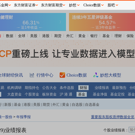
基金网
东方财富证券
东方财富期货
妙想
Choice数据
股吧
情
数据
全球
美股
港股
期货
外汇
黄金
银行
基金
理财
保险
全球财经快讯
行情中心
Choice数据
妙想大模型
交易
机构调研
期指持仓
公告大全
条件选股
财报
业绩报表
最新预告
分
大盘资金
个股资金
板块资金
沪 港 通
基金
基金净值
基金定投
基金
行
|
新股
|
基金
|
港股
|
美股
|
期货
|
外汇
|
黄金
|
自选股
|
自选基金
强一股份
>
年报季报
重要股东股权质押数据全览
09)业绩报表
个股业绩报表：