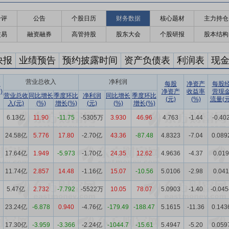
千评
公告
个股日历
财务数据
核心题材
主力持仓
交易
融资融券
高管持股
股东大会
个股研报
股本结构
快报
业绩预告
预约披露时间
资产负债表
利润表
现
营业总收入
净利润
收
每股
净资产
每股
)
净资产
收益率
营现
营业总收
同比增长
季度环比
净利润
同比增长
季度环比
(元)
(%)
流量(元
入(元)
(%)
增长(%)
(元)
(%)
增长(%)
6.13亿
11.90
-11.75
-5305万
3.930
46.96
4.763
-1.44
-0.40
24.58亿
5.776
17.80
-2.70亿
43.36
-87.48
4.8323
-7.04
0.089
17.64亿
1.949
-5.973
-1.70亿
24.35
12.62
4.9636
-4.37
0.019
11.74亿
2.857
14.48
-1.16亿
15.07
-10.56
5.0106
-2.98
0.041
5.47亿
2.732
-7.792
-5522万
10.05
78.07
5.0903
-1.40
-0.045
23.24亿
-6.878
0.940
-4.76亿
-179.49
-188.47
5.1615
-11.36
0.143
17.30亿
-3.959
-3.366
-2.24亿
-1044.7
-15.61
5.4947
-5.20
0.059