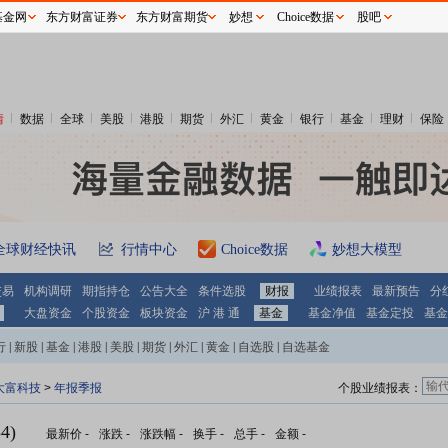
基金网
东方财富证券
东方财富期货
妙想
Choice数据
股吧
情
数据
全球
美股
港股
期货
外汇
黄金
银行
基金
理财
保险
全球财经快讯
行情中心
Choice数据
妙想大模型
交易
机构调研
期指持仓
公告大全
条件选股
财报
业绩报表
最新预告
分
大盘资金
个股资金
板块资金
沪 港 通
基金
基金净值
基金定投
基金
行
|
新股
|
基金
|
港股
|
美股
|
期货
|
外汇
|
黄金
|
自选股
|
自选基金
大富科技
>
年报季报
个股业绩报表：
4)
最新价
-
涨跌
-
涨跌幅
-
换手
-
总手
-
金额
-