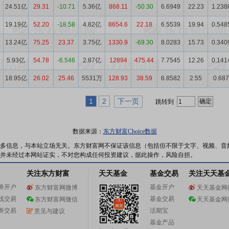
24.51亿
29.31
-10.71
5.36亿
868.11
-50.30
6.6949
22.23
1.238
19.19亿
52.20
-18.58
4.82亿
8654.6
22.18
6.5539
19.94
0.548
13.24亿
75.25
23.37
3.75亿
1330.9
-69.30
8.0283
15.73
0.340
5.93亿
54.78
-6.546
2.87亿
12894
475.44
7.7545
12.26
0.141
18.95亿
26.02
25.46
5531万
128.93
38.59
6.8582
2.55
0.687
1
2
下一页
跳转到
数据来源：
东方财富Choice数据
多信息，与本站立场无关。东方财富网不保证该信息（包括但不限于文字、视频、音
并未经过本网站证实，不对您构成任何投资建议，据此操作，风险自担。
关注东方财富
天天基金
基金交易
关注天天基
券开户
基金开户
东方财富网微博
天天基金网
线交易
基金交易
东方财富网微信
天天基金网
券交易
活期宝
意见与建议
基金产品