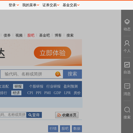
登录
我的菜单
证券交易
基金交易
动态
债券
视频
股吧
基金吧
博客
搜索
个人
自选
0
红送配
研报
个股研报
行业研报
盈利预测
排行
经济
CPI
PPI
PMI
GDP
LPR
房价
消息
搜索
行情
股吧
数据