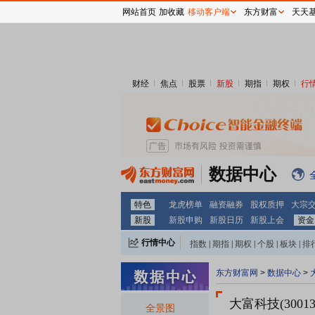
网站首页
加收藏
移动客户端
东方财富
天天
财经
焦点
股票
新股
期指
期权
行
数据中心
特色
龙虎榜单
融资融券
股权质押
大宗
新股
新股申购
新股日历
新股上会
资金
行情中心
指数
|
期指
|
期权
|
个股
|
板块
|
排
东方财富网
>
数据中心
>
大富科技(30013
全景图