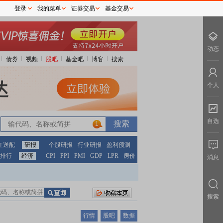
登录
我的菜单
证券交易
基金交易
动态
债券
视频
股吧
基金吧
博客
搜索
个人
自选
1
红送配
研报
个股研报
行业研报
盈利预测
排行
经济
CPI
PPI
PMI
GDP
LPR
房价
消息
搜索
行情
股吧
数据