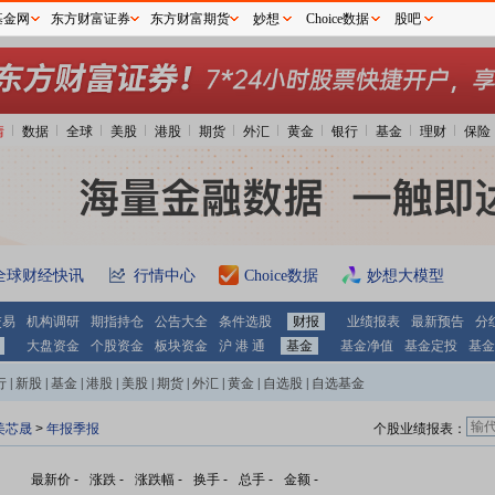
基金网
东方财富证券
东方财富期货
妙想
Choice数据
股吧
情
数据
全球
美股
港股
期货
外汇
黄金
银行
基金
理财
保险
全球财经快讯
行情中心
Choice数据
妙想大模型
交易
机构调研
期指持仓
公告大全
条件选股
财报
业绩报表
最新预告
分
大盘资金
个股资金
板块资金
沪 港 通
基金
基金净值
基金定投
基金
行
|
新股
|
基金
|
港股
|
美股
|
期货
|
外汇
|
黄金
|
自选股
|
自选基金
美芯晟
>
年报季报
个股业绩报表：
最新价
-
涨跌
-
涨跌幅
-
换手
-
总手
-
金额
-