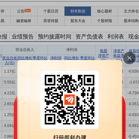
千评
公告
个股日历
财务数据
核心题材
主力持仓
交易
融资融券
高管持股
股东大会
个股研报
股本结构
快报
业绩预告
预约披露时间
资产负债表
利润表
现
营业总收入
净利润
收
每股
净资产
每股
)
净资产
收益率
营现
营业总收
同比增长
季度环比
净利润
同比增长
季度环比
(元)
(%)
流量(元
入(元)
(%)
增长(%)
(元)
(%)
增长(%)
1.17亿
-6.847
-12.71
-539.3万
-246.91
77.89
16.32
-0.30
-0.030
5.55亿
37.35
-14.66
-1407万
78.86
-559.05
16.37
-0.76
-1.07
4.22亿
46.47
11.83
1032万
132.00
297.76
16.6
0.55
-0.739
2.65亿
36.83
11.82
500.7万
131.25
-63.62
16.61
0.27
-0.351
1.25亿
32.18
7.569
367.1万
127.68
110.70
16.72
0.20
-0.033
4.04亿
-14.43
23.64
-6657万
-320.76
-111.46
16.94
-3.36
-0.691
2.88亿
-8.076
-5.014
-3225万
-637.48
-488.67
17.5
-1.67
-0.453