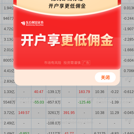
1.94亿
-3.445
4.633
-1602万
-245.60
79.22
17.96
-0.77
0.013
9467万
18.26
-40.53
-1326万
-193.90
-154.91
25.48
-0.64
-0.244
4.72亿
7.063
41.54
3015万
-42.67
582.78
26.02
2.02
-1.907
3.13亿
10.55
-6.738
600.0万
-79.83
-132.24
25.72
0.47
-2.285
2.01亿
50.39
50.64
1100万
891.22
443.81
25.78
1.21
-1.666
8005万
44.29
-49.31
-451.3万
-47.40
-119.78
11.18
-0.67
-0.604
4.41亿
18.58
5.415
5259万
61.27
-26.75
11.26
8.10
0.706
2.83亿
13.91
92.23
2975万
2853.8
333.20
-
-
-
1.33亿
-
40.47
-139.1万
-
183.79
10.36
-0.22
-0.612
5548万
-
-55.03
-857.9万
-
-125.46
-
-1.39
-
3.72亿
149.57
-
3261万
391.95
-
10.38
11.29
-0.045
2.49亿
-
-
-108.0万
-
-
-
-
-
1.49亿
-0.852
-
-1117万
41.77
-
6.2175
-8.83
-1.640