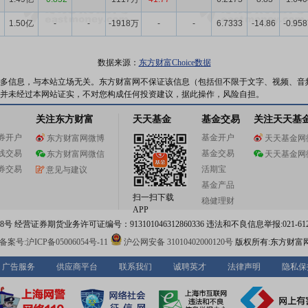
1.50亿
-
-
-1918万
-
-
6.7333
-14.86
-0.958
数据来源：
东方财富Choice数据
多信息，与本站立场无关。东方财富网不保证该信息（包括但不限于文字、视频、音
并未经过本网站证实，不对您构成任何投资建议，据此操作，风险自担。
关注东方财富
天天基金
基金交易
关注天天基
券开户
基金开户
东方财富网微博
天天基金网
线交易
基金交易
东方财富网微信
天天基金网
券交易
活期宝
意见与建议
基金产品
扫一扫下载
稳健理财
APP
 经营证券期货业务许可证编号：913101046312860336 违法和不良信息举报:021-612
案号:沪ICP备05006054号-11
沪公网安备 31010402000120号
版权所有:东方财富
广告服务
供应商平台
联系我们
诚聘英才
法律声明
隐私保