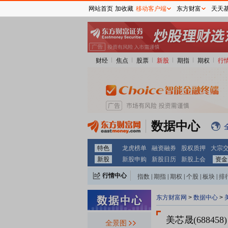
网站首页
加收藏
移动客户端
东方财富
天天
财经
焦点
股票
新股
期指
期权
行
数据中心
特色
龙虎榜单
融资融券
股权质押
大宗
新股
新股申购
新股日历
新股上会
资金
行情中心
指数
|
期指
|
期权
|
个股
|
板块
|
排
东方财富网
>
数据中心
>
美芯晟(688458)
全景图