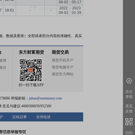
06-02
05-17
2022
2023
7
18.61
-
-
06-02
02-28
频、数据及图表）全部或者部分内容的准确性、真实
金
东方财富期货
期货交易
期货手机开户
微博
期货电脑开户
微信
期货官方网站
扫一扫下载APP
涉企
举报
78686 举报邮箱：
jubao@eastmoney.com
网
意见与建议:4000300059/952500
意见
反馈
护
征稿启事
友情链接
回到