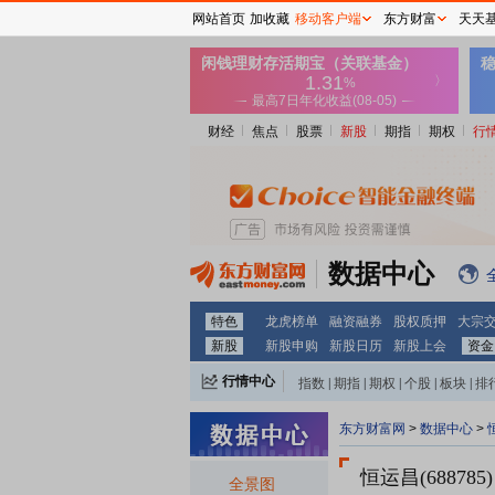
网站首页
加收藏
移动客户端
东方财富
天天
财经
焦点
股票
新股
期指
期权
行
数据中心
特色
龙虎榜单
融资融券
股权质押
大宗
新股
新股申购
新股日历
新股上会
资金
行情中心
指数
|
期指
|
期权
|
个股
|
板块
|
排
东方财富网
>
数据中心
>
恒运昌(688785)
全景图