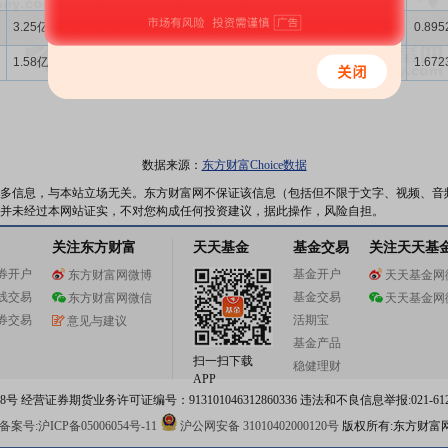
3.25亿
105.66
-
7983万
204.83
-
10.58
34.97
0.895
1.58亿
-
-
2619万
-
-
22.91
20.62
1.672
数据来源：
东方财富Choice数据
多信息，与本站立场无关。东方财富网不保证该信息（包括但不限于文字、视频、音
并未经过本网站证实，不对您构成任何投资建议，据此操作，风险自担。
关注东方财富
天天基金
基金交易
关注天天基
券开户
基金开户
东方财富网微博
天天基金网
线交易
基金交易
东方财富网微信
天天基金网
券交易
活期宝
意见与建议
基金产品
扫一扫下载
稳健理财
APP
 经营证券期货业务许可证编号：913101046312860336 违法和不良信息举报:021-612
案号:沪ICP备05006054号-11
沪公网安备 31010402000120号
版权所有:东方财富