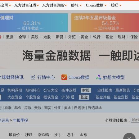
基金网
东方财富证券
东方财富期货
妙想
Choice数据
股吧
情
数据
全球
美股
港股
期货
外汇
黄金
银行
基金
理财
保险
全球财经快讯
行情中心
Choice数据
妙想大模型
交易
机构调研
期指持仓
公告大全
条件选股
财报
业绩报表
最新预告
分
大盘资金
个股资金
板块资金
沪 港 通
基金
基金净值
基金定投
基金
行
|
新股
|
基金
|
港股
|
美股
|
期货
|
外汇
|
黄金
|
自选股
|
自选基金
恒运昌
>
年报季报
个股业绩报表：
最新价
-
涨跌
-
涨跌幅
-
换手
-
总手
-
金额
-