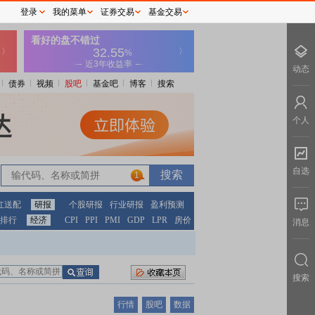
登录
我的菜单
证券交易
基金交易
动态
债券
视频
股吧
基金吧
博客
搜索
个人
自选
1
红送配
研报
个股研报
行业研报
盈利预测
排行
经济
CPI
PPI
PMI
GDP
LPR
房价
消息
搜索
行情
股吧
数据