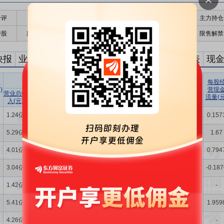
千评
公告
个股日历
财务数据
核心题材
主力持仓
持股
股东大会
个股研报
股本结构
机构调研
限售解禁
快报
业绩预告
预约披露时间
资产负债表
利润表
现
营业总收入
净利润
收
每股
净资产
每股
)
净资产
收益率
营现
营业总收
同比增长
季度环比
净利润
同比增长
季度环比
(元)
(%)
流量(元
入(元)
(%)
增长(%)
(元)
(%)
增长(%)
1.24亿
-12.08
-2.917
1758万
-49.81
-21.02
32.97
1.00
0.157
5.29亿
-2.093
31.77
1.14亿
-19.57
0.155
15.76
15.42
1.67
4.01亿
-5.788
-40.16
9158万
-23.73
-35.23
15.22
12.61
0.794
3.04亿
-
14.85
6935万
-
-2.028
14.78
9.70
-0.187
1.42亿
-
23.25
3503万
-
63.20
-
5.02
-
5.41亿
66.26
-
1.42亿
77.31
-
13.39
23.26
1.959
4.26亿
-
-
1.20亿
-
-
-
-
-