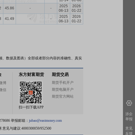
11-14
01-08
2025
2026
2
45.86
-
-
06-13
01-22
2025
2026
3
41.49
-
-
06-13
01-22
频、数据及图表）全部或者部分内容的准确性、真实
金
东方财富期货
期货交易
期货手机开户
微博
期货电脑开户
微信
期货官方网站
扫一扫下载APP
涉企
举报
78686 举报邮箱：
jubao@eastmoney.com
网
意见与建议:4000300059/952500
意见
反馈