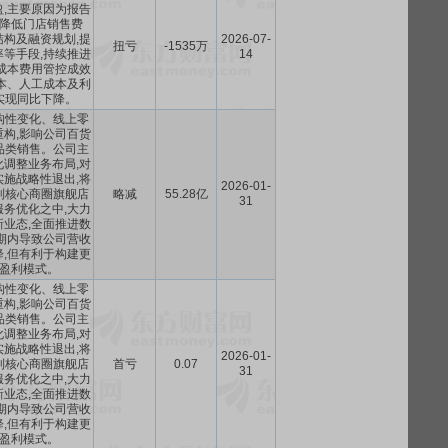
,主要原因为报告
降低门店销售费
构及融资规划,提
2026-07-
扭亏
-1535万
等手段,持续推进
14
成本费用管控成效
本、人工成本及利
实现同比下降。
构性变化、线上零
构,影响公司百货
品类销售。公司主
调整业务布局,对
施战略性退出,将
2026-01-
到核心商圈旗舰店
略减
55.28亿
31
务优化之中,大力
业态,全面推进数
期内导致公司营收
,但有利于构建更
盈利模式。
构性变化、线上零
构,影响公司百货
品类销售。公司主
调整业务布局,对
施战略性退出,将
2026-01-
到核心商圈旗舰店
首亏
0.07
31
务优化之中,大力
业态,全面推进数
期内导致公司营收
,但有利于构建更
盈利模式。