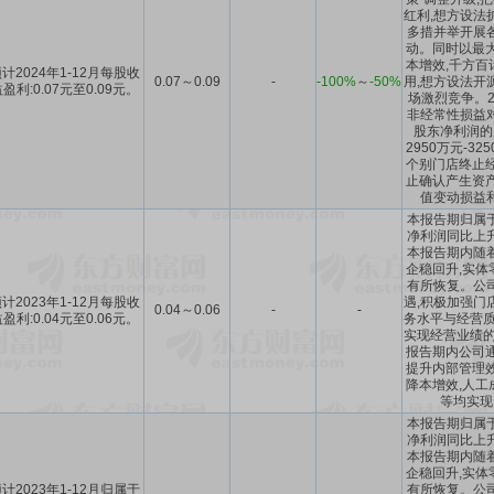
红利,想方设法
多措并举开展
动。同时以最大
本增效,千方百
计2024年1-12月每股收
0.07～0.09
-
-100%
～
-50%
用,想方设法开
盈利:0.07元至0.09元。
场激烈竞争。2
非经常性损益
股东净利润的
2950万元-3
个别门店终止经
止确认产生资产
值变动损益
本报告期归属
净利润同比上升
本报告期内随
企稳回升,实体
有所恢复。公
计2023年1-12月每股收
遇,积极加强门
0.04～0.06
-
-
盈利:0.04元至0.06元。
务水平与经营质
实现经营业绩的
报告期内公司通
提升内部管理效
降本增效,人工
等均实现
本报告期归属
净利润同比上升
本报告期内随
企稳回升,实体
计2023年1-12月归属于
有所恢复。公