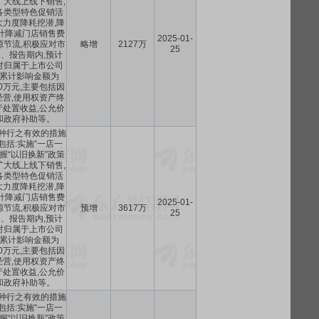
扩大线上线下销售,
各类型特色促销活
力度降耗挖潜,降
计降减门店销售费
2025-01-
源节流,积极应对市
略增
2127万
25
、报告期内,预计
对归属于上市公司
累计影响金额为
250万元,主要包括因
营,使用权资产终
处置收益,公允价
和政府补助等。
种行之有效的措施
包括:实施“一店一
握“以旧换新”政策
扩大线上线下销售,
各类型特色促销活
力度降耗挖潜,降
计降减门店销售费
2025-01-
源节流,积极应对市
预增
3617万
25
、报告期内,预计
对归属于上市公司
累计影响金额为
250万元,主要包括因
营,使用权资产终
处置收益,公允价
和政府补助等。
种行之有效的措施
包括:实施“一店一
握“以旧换新”政策