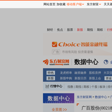
网站首页
加收藏
移动客户端
东方财富
天天
财经
焦点
股票
新股
期指
期权
行
数据中心
特色
龙虎榜单
融资融券
股权质押
大宗
新股
新股申购
新股日历
新股上会
资金
行情中心
指数
|
期指
|
期权
|
个股
|
板块
|
排
东方财富网
>
数据中心
>
广百股份(00218
全景图