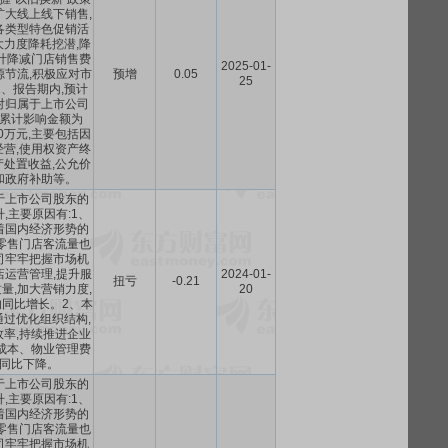
扩大线上线下销售,
各类型特色促销活
力度降耗挖潜,降
计降减门店销售费
2025-01-
源节流,积极应对市
预增
0.05
25
、报告期内,预计
对归属于上市公司
累计影响金额为
250万元,主要包括因
营,使用权资产终
处置收益,公允价
和政府补助等。
于上市公司股东的
,主要原因有:1、
着国内经济形势的
零售门店客流量也
司牢牢把握市场机
店运营管理,提升服
2024-01-
扭亏
-0.21
量,加大营销力度,
20
同比增长。2、本
过优化组织结构,
率,持续推进企业
成本、物业管理费
同比下降。
于上市公司股东的
,主要原因有:1、
着国内经济形势的
零售门店客流量也
司牢牢把握市场机