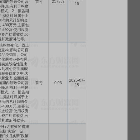
短期内导致公司营
首亏
2179万
15
降,但有利于构建
模式。2、报告期
性损益对归属于上
利润的累计影响金
到-480万元,主要包
止经营,使用权资
资产处置收益,公
益和政府补助等。
结构性变化、线上
重构,影响公司百
等品类销售。公司
化调整业务布局,
实施战略性退出,
入到核心商圈旗舰
服务优化之中,大
新业态,全面推进
2025-07-
短期内导致公司营
首亏
0.03
15
降,但有利于构建
模式。2、报告期
性损益对归属于上
利润的累计影响金
到-480万元,主要包
止经营,使用权资
资产处置收益,公
益和政府补助等。
种行之有效的措施
包括:实施“一店一
握“以旧换新”政策