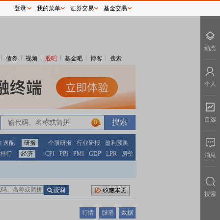
登录
我的菜单
证券交易
基金交易
动态
债券
视频
股吧
基金吧
博客
搜索
个人
自选
0
红送配
研报
个股研报
行业研报
盈利预测
排行
经济
CPI
PPI
PMI
GDP
LPR
房价
消息
搜索
行情
股吧
数据