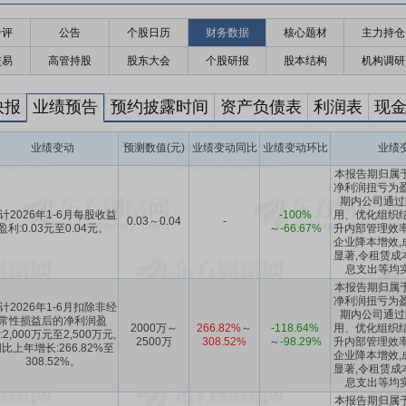
千评
公告
个股日历
财务数据
核心题材
主力持仓
交易
高管持股
股东大会
个股研报
股本结构
机构调研
快报
业绩预告
预约披露时间
资产负债表
利润表
现
业绩变动
预测数值(元)
业绩变动同比
业绩变动环比
业绩
本报告期归属
净利润扭亏为盈
期内公司通过
计2026年1-6月每股收益
-100%
用、优化组织结
0.03～0.04
-
盈利:0.03元至0.04元。
～
-66.67%
升内部管理效率
企业降本增效,
显著,令租赁成
息支出等均
本报告期归属
净利润扭亏为盈
计2026年1-6月扣除非经
期内公司通过
常性损益后的净利润盈
2000万～
266.82%
～
-118.64%
用、优化组织结
:2,000万元至2,500万元,
2500万
308.52%
～
-98.29%
升内部管理效率
比上年增长:266.82%至
企业降本增效,
308.52%。
显著,令租赁成
息支出等均
本报告期归属