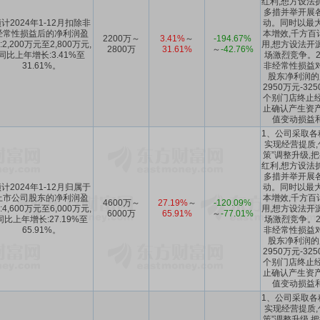
红利,想方设法
多措并举开展
计2024年1-12月扣除非
动。同时以最大
经常性损益后的净利润盈
本增效,千方百
2200万～
3.41%
～
-194.67%
:2,200万元至2,800万元,
用,想方设法开
2800万
31.61%
～
-42.76%
同比上年增长:3.41%至
场激烈竞争。2
31.61%。
非经常性损益
股东净利润的
2950万元-3
个别门店终止经
止确认产生资产
值变动损益
1、公司采取各
实现经营提质,
策”调整升级,把
红利,想方设法
多措并举开展
计2024年1-12月归属于
动。同时以最大
上市公司股东的净利润盈
本增效,千方百
4600万～
27.19%
～
-120.09%
:4,600万元至6,000万元,
用,想方设法开
6000万
65.91%
～
-77.01%
同比上年增长:27.19%至
场激烈竞争。2
65.91%。
非经常性损益
股东净利润的
2950万元-3
个别门店终止经
止确认产生资产
值变动损益
1、公司采取各
实现经营提质,
策”调整升级,把