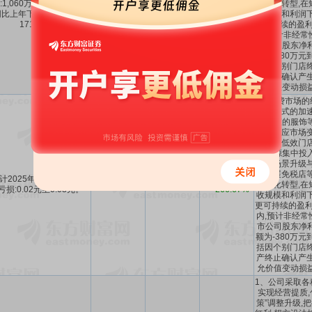
:1,060万元至1,560万元,
数智化转型,在
～-1060万
～
-148.65%
～
-248.63%
比上年下降:148.65%至
收规模和利润下
171.59%。
更可持续的盈利
内,预计非经常
市公司股东净
额为-380万元
括因个别门店终
产终止确认产生
允价值变动损
1、消费市场的
零售模式的加速
货业态的服饰
主动因应市场变
对个别低效门店
将资源集中投
店的场景升级与
力拓展免税店等
计2025年1-6月每股收益
-300%
-0.03～-0.02
-
数智化转型,在
亏损:0.02元至0.03元。
～
-266.67%
收规模和利润下
更可持续的盈利
内,预计非经常
市公司股东净
额为-380万元
括因个别门店终
产终止确认产生
允价值变动损
1、公司采取各
实现经营提质,
策”调整升级,把