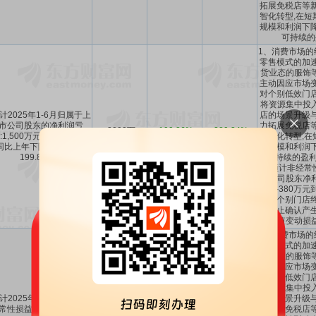
拓展免税店等新
智化转型,在短
规模和利润下降
可持续的
1、消费市场的
零售模式的加速
货业态的服饰
主动因应市场变
对个别低效门店
将资源集中投
计2025年1-6月归属于上
店的场景升级与
市公司股东的净利润亏
力拓展免税店等
-2000万
-199.86%
-289.34%
:1,500万元至2,000万元,
数智化转型,在
～-1500万
～
-174.9%
～
-267%
同比上年下降:174.9%至
收规模和利润下
199.86%。
更可持续的盈利
内,预计非经常
市公司股东净
额为-380万元
括因个别门店终
产终止确认产生
允价值变动损
1、消费市场的
零售模式的加速
货业态的服饰
主动因应市场变
对个别低效门店
将资源集中投
计2025年1-6月扣除非经
店的场景升级与
常性损益后的净利润亏
力拓展免税店等
-1560万
-171.59%
-271.58%