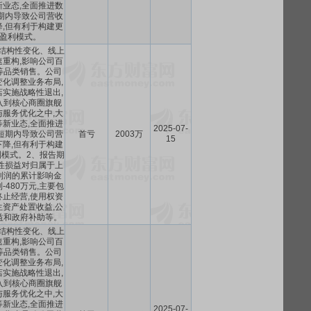
业态,全面推进数
期内导致公司营收
,但有利于构建更
盈利模式。
结构性变化、线上
重构,影响公司百
等品类销售。公司
化调整业务布局,
实施战略性退出,
入到核心商圈旗舰
服务优化之中,大
新业态,全面推进
2025-07-
短期内导致公司营
首亏
2003万
15
降,但有利于构建
模式。2、报告期
性损益对归属于上
利润的累计影响金
到-480万元,主要包
止经营,使用权资
资产处置收益,公
益和政府补助等。
结构性变化、线上
重构,影响公司百
等品类销售。公司
化调整业务布局,
实施战略性退出,
入到核心商圈旗舰
服务优化之中,大
新业态,全面推进
2025-07-