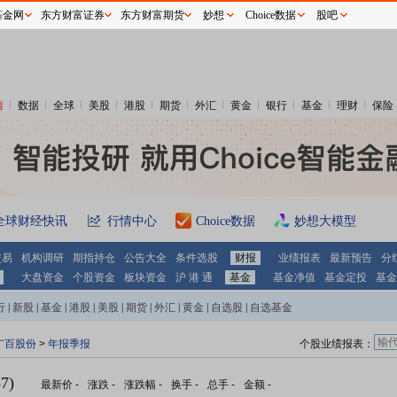
基金网
东方财富证券
东方财富期货
妙想
Choice数据
股吧
情
数据
全球
美股
港股
期货
外汇
黄金
银行
基金
理财
保险
全球财经快讯
行情中心
Choice数据
妙想大模型
交易
机构调研
期指持仓
公告大全
条件选股
财报
业绩报表
最新预告
分
大盘资金
个股资金
板块资金
沪 港 通
基金
基金净值
基金定投
基金
行
|
新股
|
基金
|
港股
|
美股
|
期货
|
外汇
|
黄金
|
自选股
|
自选基金
广百股份
>
年报季报
个股业绩报表：
7)
最新价
-
涨跌
-
涨跌幅
-
换手
-
总手
-
金额
-