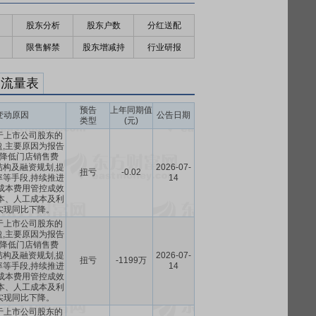
股东分析
股东户数
分红送配
限售解禁
股东增减持
行业研报
金流量表
预告
上年同期值
变动原因
公告日期
类型
(元)
于上市公司股东的
,主要原因为报告
降低门店销售费
构及融资规划,提
2026-07-
扭亏
-0.02
等手段,持续推进
14
成本费用管控成效
本、人工成本及利
实现同比下降。
于上市公司股东的
,主要原因为报告
降低门店销售费
构及融资规划,提
2026-07-
扭亏
-1199万
等手段,持续推进
14
成本费用管控成效
本、人工成本及利
实现同比下降。
于上市公司股东的