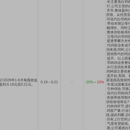
长主要系白羽
行,公司主营的
齐升,整体盈利
所致。从经营层面
司祖代白羽肉鸡
带动本期父母
幅增长。同时,
整体供给格局持
父母代白羽鸡
度逐季攀升并维
代鸡苗业务成
润来源;同时,
苗销售均价同比
提升。以上因
羽肉鸡业务整
从行业供给来看
鸡种源主要依赖
底开始,美国、
计2026年1-6月每股收益
渠道因高致病性禽
0.19～0.21
-
-10%
～
10%
盈利:0.19元至0.21元。
年底法国禽流
引种供给,导致2
祖代白羽肉鸡
依据养殖周期传
供给收缩将在7
代种鸡环节,进
鸡苗产量,行业
续,据此判断,
仍有上行空间,
气度有望延续
期,公司紧抓白