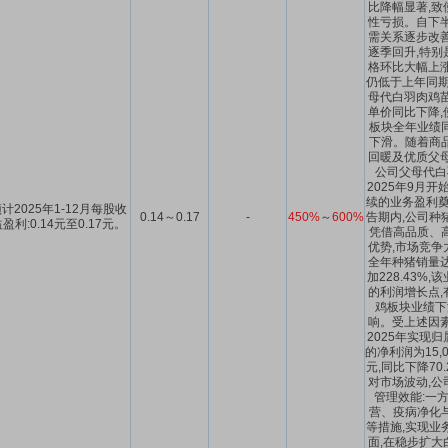
比降幅显著,致
性亏损。自下半
需关系逐步改善
逐季回升,特别
格环比大幅上涨
仍低于上年同期
母代白羽肉鸡苗
单价同比下降,
板块全年业绩
下滑。随着商
回暖及优质父母
公司父母代白
2025年9月开
续的业务盈利奠
计2025年1-12月每股收
0.14～0.17
-
450%
～
600%
告期内,公司种
盈利:0.14元至0.17元。
凭借高品质、
优势,市场竞争
全年种猪销量达9
加228.43%
的利润增长点,
鸡板块业绩下
响。受上述因素
2025年实现
的净利润为15,0
元,同比下降70.
对市场波动,公
管理效能:一
营、疫病净化
等措施,实现业
面,在稳步扩大