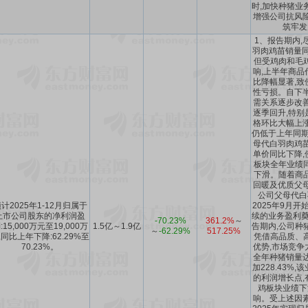
时,加快种猪业
增强公司抗风险
筑牢发
1、报告期内,
羽肉鸡苗销量同
但受鸡肉和毛
响,上半年商品
比降幅显著,致
性亏损。自下半
需关系逐步改善
逐季回升,特别
格环比大幅上涨
仍低于上年同期
母代白羽肉鸡苗
单价同比下降,
板块全年业绩
下滑。随着商
回暖及优质父母
公司父母代白
计2025年1-12月归属于
2025年9月开
上市公司股东的净利润盈
续的业务盈利奠
-70.23%
361.2%
～
:15,000万元至19,000万
1.5亿～1.9亿
告期内,公司种
～
-62.29%
517.25%
,同比上年下降:62.29%至
凭借高品质、
70.23%。
优势,市场竞争
全年种猪销量达9
加228.43%
的利润增长点,
鸡板块业绩下
响。受上述因素