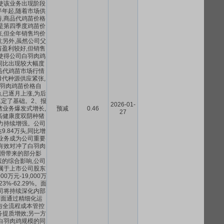
使该业务出现阶段
年起,随着市场供
,商品代鸡苗价格
是第四季度鸡苗价
,但全年销售均价
;另外,虽然公司父
盈利较好,但销售
使得公司白羽肉鸡
同比出现较大幅度
品代鸡苗市场行情
代种源供应紧张,
羽肉鸡苗价格自
始,已逐月上涨,为后
定了基础。2、报
2026-01-
猪业务爆发式增长,
预减
0.46
27
高健康度双阴种猪
力持续增强。公司
.84万头,同比增
,该业务成为公司重要
有效对冲了白羽肉
滑带来的部分影
的综合影响,公司
归属于上市公司股东
00万元-19,000万
23%-62.29%。面
司将持续深化内部
方面通过精细化运
与全流程成本管控
务提质增效;另一方
白羽肉鸡规模的同