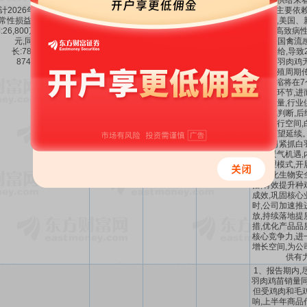
从行业供给来看
计2026年1-6月扣除非经
鸡种源主要依赖
常性损益后的净利润盈
底开始,美国、
:26,800万元至29,800万
2.68亿～2.98
7858.66%
～
61.39%
～
渠道因高致病性禽
元,同比上年增
亿
8749.56%
90.65%
年底法国禽流
长:7858.66%至
引种供给,导致2
8749.56%。
祖代白羽肉鸡
依据养殖周期传
供给收缩将在7
代种鸡环节,进
鸡苗产量,行业
续,据此判断,
仍有上行空间,
气度有望延续
期,公司紧抓白
务高景气机遇,
化管理模式,开
作,强化生物安
措,有效提升种
成效,巩固核心
时,公司加速推
放,持续落地提
措,优化产品品
核心竞争力,进
增长空间,为公
供有
1、报告期内,
羽肉鸡苗销量同
但受鸡肉和毛
响,上半年商品