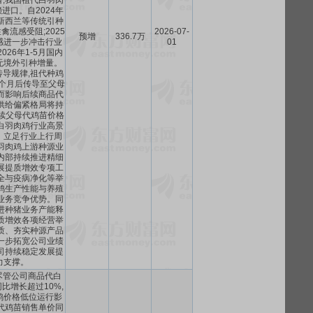
,我国祖代白羽肉
进口。自2024年
新西兰等传统引种
流感受阻;2025
2026-07-
预增
336.7万
感进一步冲击行业
01
026年1-5月国内
无境外引种增量。
导规律,祖代种鸡
个月后传导至父母
而影响后续商品代
供给偏紧格局将持
后续父母代鸡苗价格
白羽肉鸡行业高景
。立足行业上行周
羽肉鸡上游种源业
内部持续推进精细
展提质增效专项工
全与疫病净化等举
鸡生产性能与养殖
业务竞争优势。同
进种猪业务产能释
质增效各项经营举
质、夯实种源产品
一步拓宽公司业绩
司持续稳定发展提
力支撑。
尽管公司商品代白
比增长超过10%,
鸡价格低位运行影
代鸡苗销售单价同