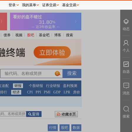
登录
我的菜单
证券交易
基金交易
动态
债券
视频
股吧
基金吧
博客
搜索
个人
自选
0
红送配
研报
个股研报
行业研报
盈利预测
排行
经济
CPI
PPI
PMI
GDP
LPR
房价
消息
搜索
行情
股吧
数据