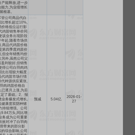
务产能释放,进一步
能力,为业绩增长
展根基。
尽管公司商品代白
比增长超过10%,
鸡价格低位运行影
代鸡苗销售单价同
使该业务出现阶段
年起,随着市场供
,商品代鸡苗价格
是第四季度鸡苗价
,但全年销售均价
;另外,虽然公司父
盈利较好,但销售
使得公司白羽肉鸡
同比出现较大幅度
品代鸡苗市场行情
代种源供应紧张,
羽肉鸡苗价格自
始,已逐月上涨,为后
定了基础。2、报
2026-01-
猪业务爆发式增长,
预减
5.04亿
27
高健康度双阴种猪
力持续增强。公司
.84万头,同比增
,该业务成为公司重要
有效对冲了白羽肉
滑带来的部分影
的综合影响,公司