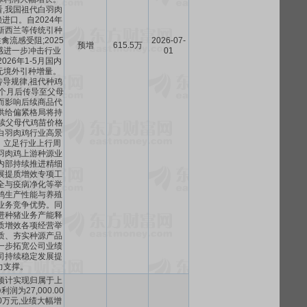
,我国祖代白羽肉
进口。自2024年
新西兰等传统引种
流感受阻;2025
2026-07-
预增
615.5万
感进一步冲击行业
01
026年1-5月国内
无境外引种增量。
导规律,祖代种鸡
个月后传导至父母
而影响后续商品代
供给偏紧格局将持
后续父母代鸡苗价格
白羽肉鸡行业高景
。立足行业上行周
羽肉鸡上游种源业
内部持续推进精细
展提质增效专项工
全与疫病净化等举
鸡生产性能与养殖
业务竞争优势。同
进种猪业务产能释
质增效各项经营举
质、夯实种源产品
一步拓宽公司业绩
司持续稳定发展提
力支撑。
预计实现归属于上
润为27,000.00
.00万元,业绩大幅增