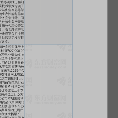
内部持续推进精细
展提质增效专项工
全与疫病净化等举
鸡生产性能与养殖
业务竞争优势。同
进种猪业务产能释
质增效各项经营举
质、夯实种源产品
一步拓宽公司业绩
司持续稳定发展提
力支撑。
预计实现归属于上
润为27,000.00
.00万元,业绩大幅增
肉鸡行业景气度上
白羽肉鸡业务量价
水平实现显著增长
来看,2025年公
引种量同比增加,
代鸡苗销量同比大
国内白羽肉鸡行业
续偏紧,推动公司
苗价格连续三个季
持高位运行,父母
为公司本期主要利
公司商品代白羽肉鸡
上涨,盈利水平亦
素共同推动公司白
体利润大幅增长。