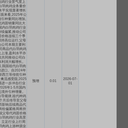
肉鸡行业景气度上
白羽肉鸡业务量价
水平实现显著增长
来看,2025年公
引种量同比增加,
代鸡苗销量同比大
国内白羽肉鸡行业
续偏紧,推动公司
苗价格连续三个季
持高位运行,父母
为公司本期主要利
公司商品代白羽肉鸡
上涨,盈利水平亦
素共同推动公司白
体利润大幅增长。
,我国祖代白羽肉
进口。自2024年
新西兰等传统引种
流感受阻;2025
2026-07-
预增
0.01
感进一步冲击行业
01
026年1-5月国内
无境外引种增量。
导规律,祖代种鸡
个月后传导至父母
而影响后续商品代
供给偏紧格局将持
后续父母代鸡苗价格
白羽肉鸡行业高景
。立足行业上行周
羽肉鸡上游种源业