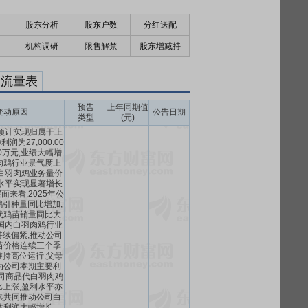
股东分析
股东户数
分红送配
机构调研
限售解禁
股东增减持
金流量表
预告
上年同期值
变动原因
公告日期
类型
(元)
预计实现归属于上
润为27,000.00
.00万元,业绩大幅增
肉鸡行业景气度上
白羽肉鸡业务量价
水平实现显著增长
来看,2025年公
引种量同比增加,
代鸡苗销量同比大
国内白羽肉鸡行业
续偏紧,推动公司
苗价格连续三个季
持高位运行,父母
为公司本期主要利
公司商品代白羽肉鸡
上涨,盈利水平亦
素共同推动公司白
体利润大幅增长。