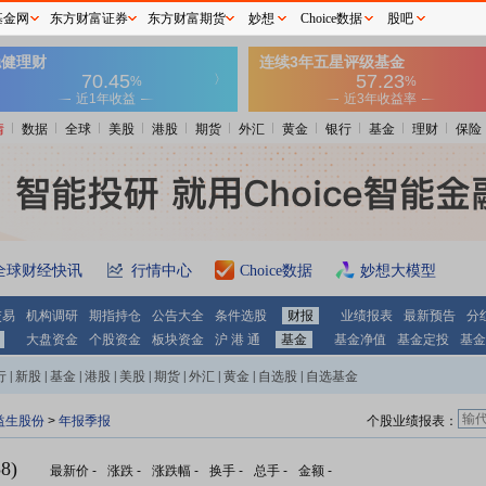
基金网
东方财富证券
东方财富期货
妙想
Choice数据
股吧
情
数据
全球
美股
港股
期货
外汇
黄金
银行
基金
理财
保险
全球财经快讯
行情中心
Choice数据
妙想大模型
交易
机构调研
期指持仓
公告大全
条件选股
财报
业绩报表
最新预告
分
大盘资金
个股资金
板块资金
沪 港 通
基金
基金净值
基金定投
基金
行
|
新股
|
基金
|
港股
|
美股
|
期货
|
外汇
|
黄金
|
自选股
|
自选基金
益生股份
>
年报季报
个股业绩报表：
8)
最新价
-
涨跌
-
涨跌幅
-
换手
-
总手
-
金额
-