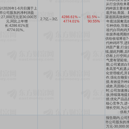
从行业供给来看
计2026年1-6月归属于上
鸡种源主要依赖
市公司股东的净利润盈
底开始,美国、
:27,000万元至30,000万
4286.61%
～
61.5%
～
渠道因高致病性禽
2.7亿～3亿
元,同比上年增
4774.01%
90.55%
年底法国禽流
长:4286.61%至
引种供给,导致2
4774.01%。
祖代白羽肉鸡
依据养殖周期传
供给收缩将在7
代种鸡环节,进
鸡苗产量,行业
续,据此判断,
仍有上行空间,
气度有望延续
期,公司紧抓白
务高景气机遇,
化管理模式,开
作,强化生物安
措,有效提升种
成效,巩固核心
时,公司加速推
放,持续落地提
措,优化产品品
核心竞争力,进
增长空间,为公
供有
报告期内,公司
市公司股东的净利
万元-30,000