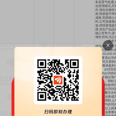
务高景气机遇,
化管理模式,开
作,强化生物安
措,有效提升种
成效,巩固核心
时,公司加速推
放,持续落地提
措,优化产品品
核心竞争力,进
增长空间,为公
供有
报告期内,公司
市公司股东的净利
万元-30,000
长主要系白羽
行,公司主营的
齐升,整体盈利
所致。从经营层面
司祖代白羽肉鸡
带动本期父母
幅增长。同时,
整体供给格局持
父母代白羽鸡
度逐季攀升并维
代鸡苗业务成
润来源;同时,
苗销售均价同比
提升。以上因
羽肉鸡业务整