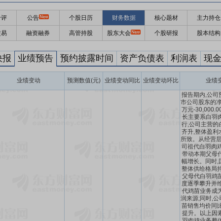
千评
公告
个股日历
财务数据
核心题材
主力持仓
交易
融资融券
高管持股
股东大会
个股研报
股本结构
快报
业绩预告
预约披露时间
资产负债表
利润表
现
业绩变动
预测数值(元)
业绩变动同比
业绩变动环比
业绩
报告期内,公司
市公司股东的净利
万元-30,000
长主要系白羽
行,公司主营的
齐升,整体盈利
所致。从经营层面
司祖代白羽肉鸡
带动本期父母
幅增长。同时,
整体供给格局持
父母代白羽鸡
度逐季攀升并维
代鸡苗业务成
润来源;同时,
苗销售均价同比
提升。以上因
羽肉鸡业务整