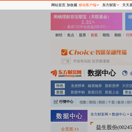
网站首页
加收藏
移动客户端
东方财富
天天
财经
焦点
股票
新股
期指
期权
行
数据中心
特色
龙虎榜单
融资融券
股权质押
大宗
新股
新股申购
新股日历
新股上会
资金
行情中心
指数
|
期指
|
期权
|
个股
|
板块
|
排
东方财富网
>
数据中心
>
益生股份(00245
全景图