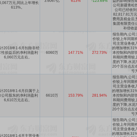
3.6067亿
613%
-123.69%
益的影响报告期
6,067万元,同比上年增长
公司新疆青松
613%。
公司已经收到
82,817.8
费用及税金后,
集团有限责任
补偿收益
报告期内,公司
价较上年同期有
司主营业务收
计2018年1-6月扣除非经
的增加增长31%
常性损益后的净利润盈利
6060万
147.71%
272.73%
本控制和内部管
6,060万元左右。
和期间费用较
度的下降,水泥
20个百分点左
亏
报告期内,公司
价较上年同期有
司主营业务收
计2018年1-6月归属于上
的增加增长31%
市公司股东的净利润盈利
6610万
153.79%
281.94%
本控制和内部管
6,610万元左右。
和期间费用较
度的下降,水泥
20个百分点左
亏
报告期内,公司
价较上年同期有
司主营业务收
的增加增长31%
计2018年1-6月主营业务