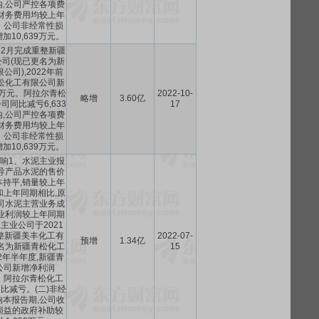
,公司严控各项费
财务费用均较上年
。公司非经常性损
10,639万元。
12月完成重整新疆
司(现已更名为新
公司),2022年前
松化工有限公司新
7万元。阿拉尔青松
2022-10-
略增
3.60亿
同比减亏6,633
17
,公司严控各项费
财务费用均较上年
。公司非经常性损
10,639万元。
影响1、水泥主业报
导产品水泥的售价
持平,销量较上年
和上年同期相比,原
司水泥主营业务成
业利润较上年同期
主业公司于2021
整新疆美丰化工有
2022-07-
预增
1.34亿
名为新疆青松化工
15
22年半年度,新疆青
公司新增净利润
万元。阿拉尔青松化工
比减亏。(二)非经
本报告期,公司收
损益的政府补助较