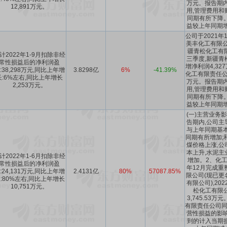
万元。报告期内
12,891万元。
用,管理费用和
同期有所下降
益较上年同期增加
公司于2021年
美丰化工有限公
疆青松化工有限
计2022年1-9月扣除非经
三季度,新疆青
常性损益后的净利润盈
增净利润4,32
:38,298万元,同比上年增
3.8298亿
6%
-41.39%
化工有限责任公司
长:6%左右,同比上年增长
万元。报告期内
2,253万元。
用,管理费用和
同期有所下降
益较上年同期增加
(一)主营业务
告期内,公司主
与上年同期基本
同期有所增加;
煤价格上涨,公
本上升,水泥主
计2022年1-6月扣除非经
增加。2、化工
常性损益后的净利润盈
年12月完成重
:24,131万元,同比上年增
2.4131亿
80%
57087.85%
限公司(现已更
:80%左右,同比上年增长
有限公司),20
10,751万元。
松化工有限
3,745.53
有限责任公司同
营性损益的影响
到的计入当期