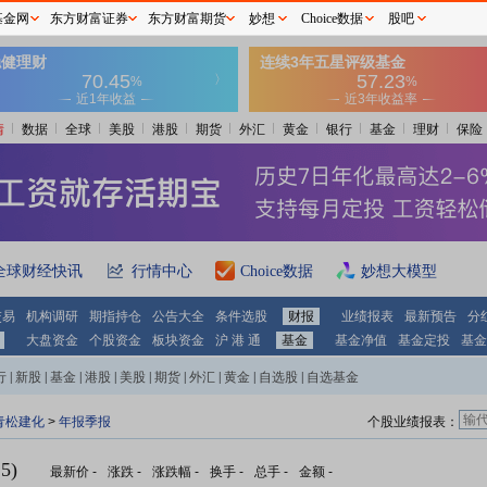
基金网
东方财富证券
东方财富期货
妙想
Choice数据
股吧
情
数据
全球
美股
港股
期货
外汇
黄金
银行
基金
理财
保险
全球财经快讯
行情中心
Choice数据
妙想大模型
交易
机构调研
期指持仓
公告大全
条件选股
财报
业绩报表
最新预告
分
大盘资金
个股资金
板块资金
沪 港 通
基金
基金净值
基金定投
基金
行
|
新股
|
基金
|
港股
|
美股
|
期货
|
外汇
|
黄金
|
自选股
|
自选基金
青松建化
>
年报季报
个股业绩报表：
5)
最新价
-
涨跌
-
涨跌幅
-
换手
-
总手
-
金额
-