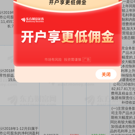
幅增长,一是公
售价较上年同期
销量也较上年同
计2019年1-6月归属于上
泥产品毛利率提
市公司股东的净利润盈
1.1455亿
73.14%
357.37%
成本控制和内部
:11,455万元,同比上年增
本和管理费用有
长:73.14%。
产品赊销,加大
力度,经营现金
有息负债总额
(一)主营业务
司主导产品水
期有大幅度的上
同比有较大幅度
加强成本控制和
计2018年1-12月扣除非
品的毛利率上升
常性损益后的净利润盈利
1.5023亿
194.55%
10.61%
益的影响报告期
15,023万元
公司新疆青松
公司已经收到
82,817.8
费用及税金后,
集团有限责任
补偿收益
(一)主营业务
司主导产品水
期有大幅度的上
同比有较大幅度
加强成本控制和
计2018年1-12月归属于
品的毛利率上升
市公司股东的净利润盈利