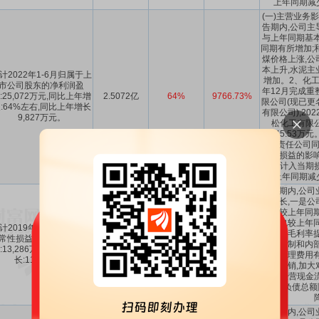
上年同期减少
(一)主营业务
告期内,公司主
与上年同期基本
同期有所增加;
煤价格上涨,公
本上升,水泥主
计2022年1-6月归属于上
增加。2、化工
市公司股东的净利润盈
年12月完成重
:25,072万元,同比上年增
2.5072亿
64%
9766.73%
限公司(现已更
:64%左右,同比上年增长
有限公司),20
9,827万元。
松化工有限
3,745.53
有限责任公司同
营性损益的影响
到的计入当期
上年同期减少
报告期内,公司
幅增长,一是公
售价较上年同期
销量也较上年同
计2019年1-6月扣除非经
泥产品毛利率提
常性损益后的净利润盈
1.3286亿
118.59%
341.58%
成本控制和内部
:13,286万元,同比上年增
本和管理费用有
长:118.59%。
产品赊销,加大
力度,经营现金
有息负债总额
报告期内,公司