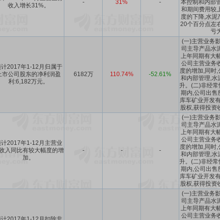
-
31%
-
本控制和内部管
收入增长31%。
和期间费用较
度的下降,水泥
20个百分点左
亏
(一)主营业务
司主导产品水
上年同期有大幅
公司主营业务
计2017年1-12月归属于
度的增加,同时
上市公司股东的净利润盈
6182万
110.74%
-52.61%
和内部管理,水
利:6,182万元。
升。(二)非经
期内,公司出售
库车矿业开发有限
股权,获得投资收
(一)主营业务
司主导产品水
上年同期有大幅
公司主营业务
计2017年1-12月主营业
度的增加,同时
收入同比有较大幅度的增
-
-
-
和内部管理,水
加。
升。(二)非经
期内,公司出售
库车矿业开发有限
股权,获得投资收
(一)主营业务
司主导产品水
上年同期有大幅
公司主营业务
计2017年1-12月扣除非