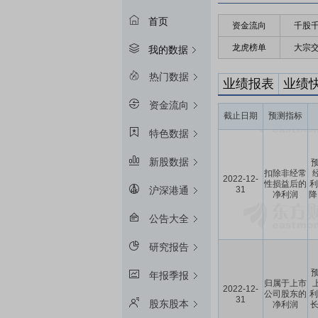
首页
资金流向
千股
龙虎榜单
大宗
我的数据
热门数据
业绩报表
业绩
资金流向
截止日期
预测指标
特色数据
新股数据
预
扣除非经常
2022-12-
性损益后的
利
31
沪深港通
净利润
降
公告大全
研究报告
预
年报季报
归属于上市
2022-12-
公司股东的
利
31
股东股本
净利润
长