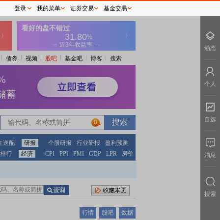
登录
我的菜单
证券交易
基金交易
动态
债券
视频
股吧
基金吧
博客
搜索
个人
自选
0
红送配
研报
个股研报
行业研报
盈利预测
排行
经济
CPI
PPI
PMI
GDP
LPR
房价
消息
搜索
行情
股吧
数据