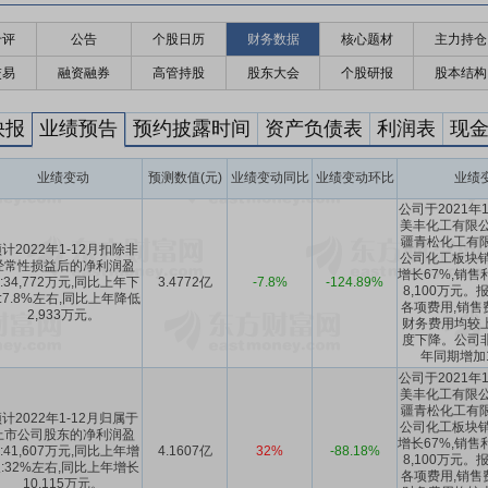
千评
公告
个股日历
财务数据
核心题材
主力持仓
交易
融资融券
高管持股
股东大会
个股研报
股本结构
快报
业绩预告
预约披露时间
资产负债表
利润表
现
业绩变动
预测数值(元)
业绩变动同比
业绩变动环比
业绩
公司于2021年
美丰化工有限公
疆青松化工有限公
计2022年1-12月扣除非
公司化工板块销
经常性损益后的净利润盈
增长67%,销售
:34,772万元,同比上年下
3.4772亿
-7.8%
-124.89%
8,100万元
:7.8%左右,同比上年降低
各项费用,销售
2,933万元。
财务费用均较
度下降。公司
年同期增加1
公司于2021年
美丰化工有限公
疆青松化工有限公
计2022年1-12月归属于
公司化工板块销
上市公司股东的净利润盈
增长67%,销售
:41,607万元,同比上年增
4.1607亿
32%
-88.18%
8,100万元
:32%左右,同比上年增长
各项费用,销售
10,115万元。