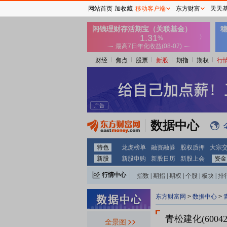
网站首页
加收藏
移动客户端
东方财富
天天
财经
焦点
股票
新股
期指
期权
行
数据中心
特色
龙虎榜单
融资融券
股权质押
大宗
新股
新股申购
新股日历
新股上会
资金
行情中心
指数
|
期指
|
期权
|
个股
|
板块
|
排
东方财富网
>
数据中心
>
青松建化(60042
全景图