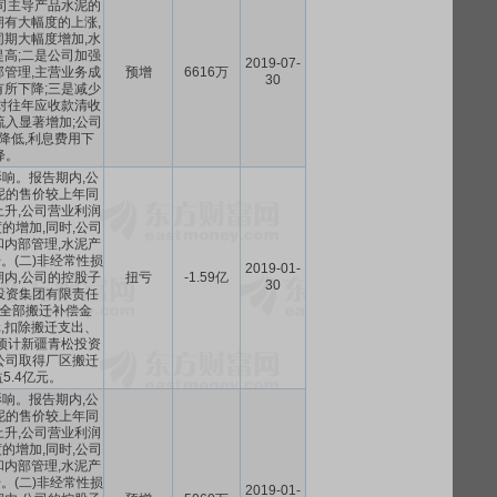
司主导产品水泥的
有大幅度的上涨,
期大幅度增加,水
高;二是公司加强
2019-07-
管理,主营业务成
预增
6616万
30
所下降;三是减少
对往年应收款清收
流入显著增加;公司
降低,利息费用下
降。
影响。报告期内,公
泥的售价较上年同
升,公司营业利润
的增加,同时,公司
内部管理,水泥产
。(二)非经常性损
2019-01-
内,公司的控股子
扭亏
-1.59亿
30
投资集团有限责任
全部搬迁补偿金
1万元,扣除搬迁支出、
预计新疆青松投资
公司取得厂区搬迁
5.4亿元。
影响。报告期内,公
泥的售价较上年同
升,公司营业利润
的增加,同时,公司
内部管理,水泥产
。(二)非经常性损
2019-01-