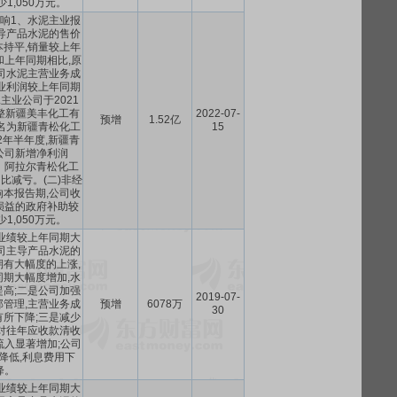
1,050万元。
影响1、水泥主业报
导产品水泥的售价
持平,销量较上年
和上年同期相比,原
司水泥主营业务成
业利润较上年同期
主业公司于2021
整新疆美丰化工有
2022-07-
预增
1.52亿
名为新疆青松化工
15
22年半年度,新疆青
公司新增净利润
万元。阿拉尔青松化工
比减亏。(二)非经
本报告期,公司收
损益的政府补助较
1,050万元。
业绩较上年同期大
司主导产品水泥的
有大幅度的上涨,
期大幅度增加,水
高;二是公司加强
2019-07-
管理,主营业务成
预增
6078万
30
所下降;三是减少
对往年应收款清收
流入显著增加;公司
降低,利息费用下
降。
业绩较上年同期大