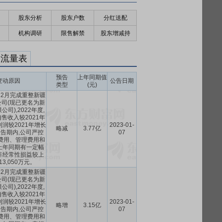
股东分析
股东户数
分红送配
机构调研
限售解禁
股东增减持
金流量表
预告
上年同期值
变动原因
公告日期
类型
(元)
12月完成重整新疆
司(现已更名为新
司),2022年度,
售收入较2021年
利润较2021年增长
2023-01-
略减
3.77亿
。报告期内,公司严控
07
费用、管理费用和
上年同期有一定幅
非经常性损益较上
3,050万元。
12月完成重整新疆
司(现已更名为新
司),2022年度,
售收入较2021年
利润较2021年增长
2023-01-
略增
3.15亿
。报告期内,公司严控
07
费用、管理费用和