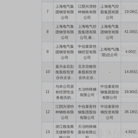
上海电气集
江阴兴澄特
上海电气控
7
19.08亿
团钢管有限
种钢铁有限
股集团有限
公司
公司
公司
上海电气集
上海电气控
上海电气集
8
41.00亿
团钢管有限
股集团有限
团钢管有限
公司
公司,泰...
公司
上海电气集
中信泰富特
上海电气(集
9
4.00亿
团钢管有限
钢经贸有限
团)总公司
公司
公司
嘉兴金石彭
北京信银恒
10
14.85亿
衡股权投资
泰股权投资
-
合伙企业...
合伙企业...
与本公司原
中信泰富特
大冶特殊钢
11
18.80亿
有经营性业
钢集团股份
有限公司
务相关的...
有限公司
江阴兴澄特
中信泰富特
中信泰富特
12
36.18亿
种钢铁有限
钢集团股份
钢投资有限
公司
有限公司
公司
浙江格洛斯
大冶特殊钢
13
4.92亿
无缝钢管有
股份有限公
-
限公司
司