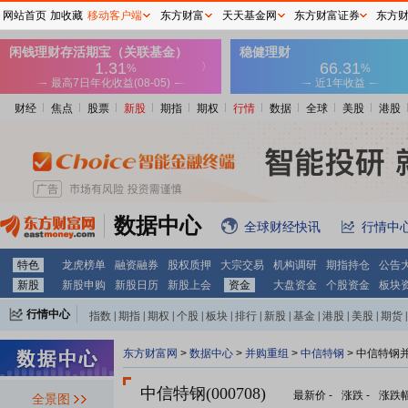
网站首页
加收藏
移动客户端
东方财富
天天基金网
东方财富证券
东方
财经
焦点
股票
新股
期指
期权
行情
数据
全球
美股
港股
数据中心
全球财经快讯
行情中
特色
龙虎榜单
融资融券
股权质押
大宗交易
机构调研
期指持仓
公告
新股
新股申购
新股日历
新股上会
资金
大盘资金
个股资金
板块
行情中心
指数
|
期指
|
期权
|
个股
|
板块
|
排行
|
新股
|
基金
|
港股
|
美股
|
期货
|
外汇
|
黄金
|
自选股
|
自选基金
东方财富网
>
数据中心
>
并购重组
>
中信特钢
> 中信特钢
中信特钢(000708)
最新价
-
涨跌
-
涨跌
全景图