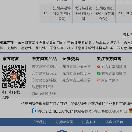
江阴兴澄特
大冶特殊钢
江阴扬泰投
14
231.79
种钢铁有限
股份有限公
资企业(有限
公司
司
合伙),...
数据
郑重声明：
东方财富网发布此信息的目的在于传播更多信息，与本站立场无关。东方
性、完整性、有效性、及时性、原创性等。相关信息并未经过本网站证实，不对您构
东方财富
东方财富产品
证券交易
关注东方财富
东方财富免费版
东方财富证券开户
东方财富网微博
东方财富Level-2
东方财富在线交易
东方财富网微信
东方财富策略版
东方财富证券交易
意见与建议
妙想投研助理
扫一扫下载
Choice金融终端
APP
信息网络传播视听节目许可证：0908328号 经营证券期货业务许可证编号：91310
沪ICP证:沪B2-20070217
网站备案号:沪ICP备05006054号-11
关于我们
可持续发展
广告服务
供应商平台