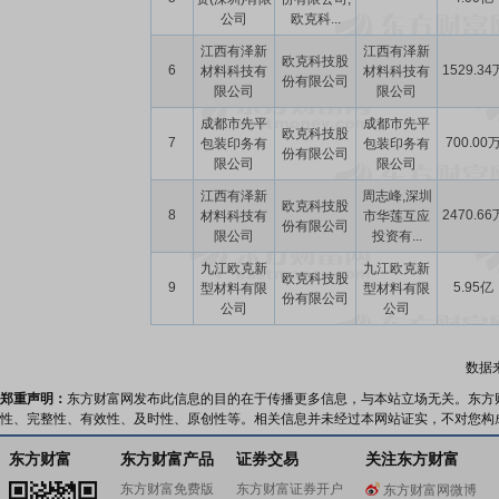
公司
欧克科...
江西有泽新
江西有泽新
欧克科技股
6
1529.34
材料科技有
材料科技有
份有限公司
限公司
限公司
成都市先平
成都市先平
欧克科技股
7
700.00
包装印务有
包装印务有
份有限公司
限公司
限公司
江西有泽新
周志峰,深圳
欧克科技股
8
2470.66
材料科技有
市华莲互应
份有限公司
限公司
投资有...
九江欧克新
九江欧克新
欧克科技股
9
5.95亿
型材料有限
型材料有限
份有限公司
公司
公司
数据
郑重声明：
东方财富网发布此信息的目的在于传播更多信息，与本站立场无关。东方
性、完整性、有效性、及时性、原创性等。相关信息并未经过本网站证实，不对您构
东方财富
东方财富产品
证券交易
关注东方财富
东方财富免费版
东方财富证券开户
东方财富网微博