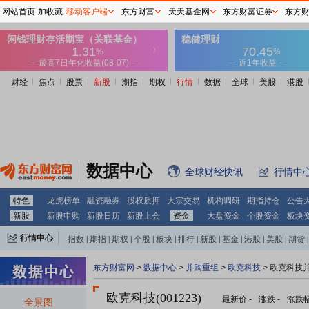
网站首页
加收藏
移动客户端
东方财富
天天基金网
东方财富证券
东方
财经
焦点
股票
新股
期指
期权
行情
数据
全球
美股
港股
数据中心
全球财经快讯
行情中
特色
龙虎榜单
融资融券
股权质押
大宗交易
机构调研
期指持仓
公告
新股
新股申购
新股日历
新股上会
资金
大盘资金
个股资金
板块
行情中心
指数
|
期指
|
期权
|
个股
|
板块
|
排行
|
新股
|
基金
|
港股
|
美股
|
期货
|
外汇
|
黄金
|
自选股
|
自选基金
东方财富网
>
数据中心
>
并购重组
>
欧克科技
> 欧克科技
欧克科技(001223)
最新价
-
涨跌
-
涨跌
全景图