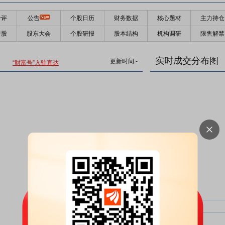
千评
公告
个股日历
财务数据
核心题材
主力持仓
持股
股东大会
个股研报
股本结构
机构调研
限售解禁
实时成交分布图
更新时间
-
“财富号”入驻直达
主力净比：
类型
超大单净比：
超大单