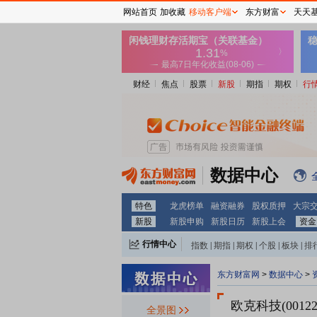
网站首页
加收藏
移动客户端
东方财富
天天
财经
焦点
股票
新股
期指
期权
行
数据中心
特色
龙虎榜单
融资融券
股权质押
大宗
新股
新股申购
新股日历
新股上会
资金
行情中心
指数
|
期指
|
期权
|
个股
|
板块
|
排
东方财富网
>
数据中心
>
欧克科技(00122
全景图