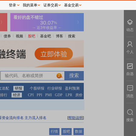
登录
我的菜单
证券交易
基金交易
动态
债券
视频
股吧
基金吧
博客
搜索
个人
自选
2
红送配
研报
个股研报
行业研报
盈利预测
排行
经济
CPI
PPI
PMI
GDP
LPR
房价
消息
看资金流向排名
主力流入排名
[
帮助说明
]
搜索
行情
股吧
数据