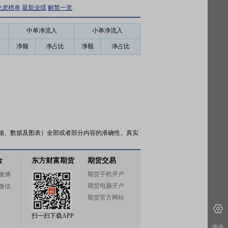
龙虎榜单
最新业绩
解禁一览
中单净流入
小单净流入
净额
净占比
净额
净占比
频、数据及图表）全部或者部分内容的准确性、真实
金
东方财富期货
期货交易
期货手机开户
微博
期货电脑开户
微信
期货官方网站
扫一扫下载APP
涉企