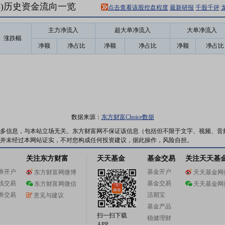
23)历史资金流向一览
点击查看该股控盘程度
最新研报
千股千评
主力净流入
超大单净流入
大单净流入
涨跌幅
净额
净占比
净额
净占比
净额
净占比
数据来源：
东方财富Choice数据
多信息，与本站立场无关。东方财富网不保证该信息（包括但不限于文字、视频、音
并未经过本网站证实，不对您构成任何投资建议，据此操作，风险自担。
关注东方财富
天天基金
基金交易
关注天天基
券开户
基金开户
东方财富网微博
天天基金网
线交易
基金交易
东方财富网微信
天天基金网
券交易
活期宝
意见与建议
基金产品
扫一扫下载
稳健理财
APP