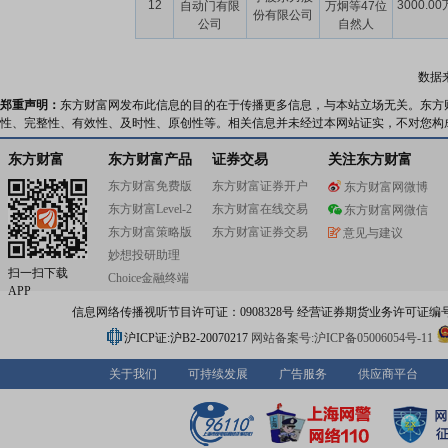
12
3000.00
自动门有限
万炯等47位
份有限公司
公司
自然人
数据
郑重声明：
东方财富网发布此信息的目的在于传播更多信息，与本站立场无关。东方
性、完整性、有效性、及时性、原创性等。相关信息并未经过本网站证实，不对您构
东方财富
东方财富产品
证券交易
关注东方财富
东方财富免费版
东方财富证券开户
东方财富网微博
东方财富Level-2
东方财富在线交易
东方财富网微信
东方财富策略版
东方财富证券交易
意见与建议
妙想投研助理
扫一扫下载
Choice金融终端
APP
信息网络传播视听节目许可证：0908328号 经营证券期货业务许可证编号：91310
沪ICP证:沪B2-20070217
网站备案号:沪ICP备05006054号-11
关于我们
可持续发展
广告服务
供应商平台