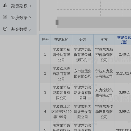
期货期权
经济数据
基金数据
交易金
序号
交易标的
买方
卖方
(元)
宁波东力精
宁波东力股
宁波东力精
1
2.40亿
密传动有限
份有限公司,
密传动有限
公司
浙江机...
公司
宁波欧尼克
东力控股集
宁波东力股
2
3525.02
自动门有限
团有限公司
份有限公司
公司
宁波东力新
宁波东力传
东力控股集
3
3.80亿
能源装备有
动设备有限
团有限公司
限公司
公司
宁波市江北
宁波市昕力
宁波东力传
4
3.69亿
区通宁路520
建设开发有
动设备有限
弄199号...
限公司
公司
南京东力齿
宁波东力传
5
2000.00
轮箱有限公
动设备有限
-