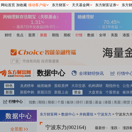
网站首页
加收藏
移动客户端
东方财富
天天基金网
东方财富证券
东方
财经
焦点
股票
新股
期指
期权
行情
数据
全球
美股
港股
数据中心
全球财经快讯
行情中
特色
龙虎榜单
融资融券
股权质押
大宗交易
机构调研
期指持仓
公告
新股
新股申购
新股日历
新股上会
资金
大盘资金
个股资金
板块
行情中心
指数
|
期指
|
期权
|
个股
|
板块
|
排行
|
新股
|
基金
|
港股
|
美股
|
期货
|
外汇
|
黄金
|
自选股
|
自选基金
东方财富网
>
数据中心
>
并购重组
>
宁波东力
> 宁波东力
宁波东力(002164)
最新价
-
涨跌
-
涨跌
全景图