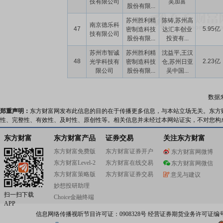
技有限公司
吴加富
股份有限...
苏州胜利精
陈铸,苏州高
南京德乐科
47
5.95亿
密制造科技
达汇丰创业
技有限公司
股份有限...
投资有...
苏州市智诚
苏州胜利精
沈益平,王汉
48
2.23亿
光学科技有
密制造科技
仓,苏州日亚
限公司
股份有限...
吴中国...
数据
郑重声明：
东方财富网发布此信息的目的在于传播更多信息，与本站立场无关。东方
性、完整性、有效性、及时性、原创性等。相关信息并未经过本网站证实，不对您构
东方财富
东方财富产品
证券交易
关注东方财富
东方财富免费版
东方财富证券开户
东方财富网微博
东方财富Level-2
东方财富在线交易
东方财富网微信
东方财富策略版
东方财富证券交易
意见与建议
妙想投研助理
扫一扫下载
Choice金融终端
APP
信息网络传播视听节目许可证：0908328号 经营证券期货业务许可证编号：91310