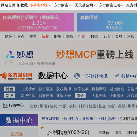
网站首页
加收藏
移动客户端
东方财富
天天基金网
东方财富证券
东方
财经
焦点
股票
新股
期指
期权
行情
数据
全球
美股
港股
数据中心
全球财经快讯
行情中
特色
龙虎榜单
融资融券
股权质押
大宗交易
机构调研
期指持仓
公告
新股
新股申购
新股日历
新股上会
资金
大盘资金
个股资金
板块
行情中心
指数
|
期指
|
期权
|
个股
|
板块
|
排行
|
新股
|
基金
|
港股
|
美股
|
期货
|
外汇
|
黄金
|
自选股
|
自选基金
东方财富网
>
数据中心
>
并购重组
>
胜利精密
> 胜利精密
胜利精密(002426)
最新价
-
涨跌
-
涨跌
全景图