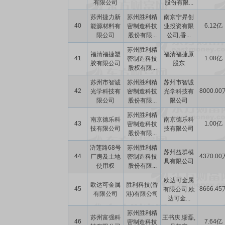
有限公司
股份有限...
苏州捷力新
苏州胜利精
南京宁昇创
40
6.12亿
能源材料有
密制造科技
业投资有限
限公司
股份有限...
公司,香...
苏州胜利精
福清福捷塑
福清福捷原
41
1.08亿
密制造科技
胶有限公司
股东
股权有限...
苏州市智诚
苏州胜利精
苏州市智诚
42
8000.00
光学科技有
密制造科技
光学科技有
限公司
股份有限...
限公司
苏州胜利精
南京德乐科
南京德乐科
43
1.00亿
密制造科技
技有限公司
技有限公司
股份有限...
浒莲路68号
苏州胜利精
苏州益群模
44
4370.00
厂房及土地
密制造科技
具有限公司
使用权
股份有限...
欧达可金属
欧达可金属
胜利科技(香
45
8666.45
有限公司,欧
有限公司
港)有限公司
达可金...
苏州胜利精
苏州富强科
王书庆,缪磊,
46
7.64亿
密制造科技