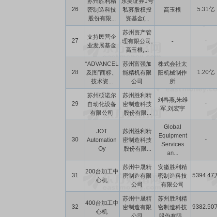
苏州胜利精
东吴证券1号
26
5.31亿
密制造科技
私募股权投
高玉根
股份有限...
资基金(...
苏州资产管
支持民营企
27
-
理有限公司,
-
业发展基金
高玉根,...
“ADVANCEL
苏州富强加
株式会社太
28
1.20亿
及图”商标、
能精机有限
阳机械制作
技术资...
公司
所
苏州硕诺尔
苏州胜利精
刘春燕,朱维
29
-
自动化设备
密制造科技
军,刘宏宇
有限公司
股份有限...
Global
JOT
苏州胜利精
Equipment
30
-
Automation
密制造科技
Services
Oy
股份有限...
an...
苏州中晟精
安徽胜利精
200台加工中
31
5394.47
密制造有限
密制造科技
心机
公司
有限公司
苏州中晟精
苏州胜利精
400台加工中
32
9382.50
密制造有限
密制造科技
心机
公司
股份有限...