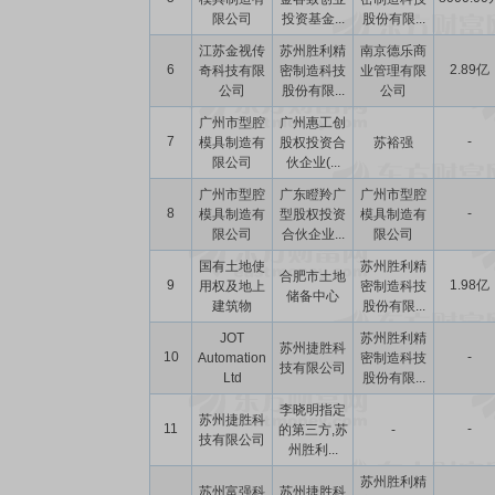
限公司
投资基金...
股份有限...
江苏金视传
苏州胜利精
南京德乐商
6
2.89亿
奇科技有限
密制造科技
业管理有限
公司
股份有限...
公司
广州市型腔
广州惠工创
7
-
模具制造有
股权投资合
苏裕强
限公司
伙企业(...
广州市型腔
广东瞪羚广
广州市型腔
8
-
模具制造有
型股权投资
模具制造有
限公司
合伙企业...
限公司
国有土地使
苏州胜利精
合肥市土地
9
1.98亿
用权及地上
密制造科技
储备中心
建筑物
股份有限...
JOT
苏州胜利精
苏州捷胜科
10
-
Automation
密制造科技
技有限公司
Ltd
股份有限...
李晓明指定
苏州捷胜科
11
-
的第三方,苏
-
技有限公司
州胜利...
苏州胜利精
苏州富强科
苏州捷胜科