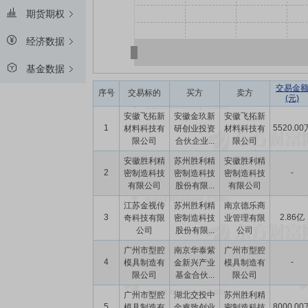
期货期权
经济数据
基金数据
交易金
序号
交易标的
买方
卖方
(元)
安徽飞拓新
安徽金玖新
安徽飞拓新
1
5520.00
材料科技有
研创业投资
材料科技有
限公司
合伙企业...
限公司
安徽胜利精
苏州胜利精
安徽胜利精
2
-
密制造科技
密制造科技
密制造科技
有限公司
股份有限...
有限公司
江苏金视传
苏州胜利精
南京德乐商
3
2.86亿
奇科技有限
密制造科技
业管理有限
公司
股份有限...
公司
广州市型腔
南京华泰紫
广州市型腔
4
-
模具制造有
金新兴产业
模具制造有
限公司
基金合伙...
限公司
广州市型腔
湖北交投中
苏州胜利精
5
8000.00
模具制造有
金睿致创业
密制造科技