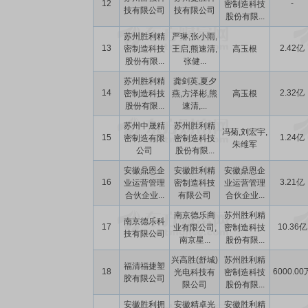
12
-
密制造科技
技有限公司
技有限公司
股份有限...
苏州胜利精
严琳,张小雨,
13
2.42亿
密制造科技
王启,熊速清,
高玉根
股份有限...
张健...
苏州胜利精
龚剑英,夏夕
14
2.32亿
密制造科技
燕,方泽彬,熊
高玉根
股份有限...
速清,...
苏州中晟精
苏州胜利精
冯菊,刘宏宇,
15
1.24亿
密制造有限
密制造科技
朱维军
公司
股份有限...
安徽鼎恩企
安徽胜利精
安徽鼎恩企
16
3.21亿
业运营管理
密制造科技
业运营管理
合伙企业...
有限公司
合伙企业...
南京德乐商
苏州胜利精
南京德乐科
17
10.36亿
业有限公司,
密制造科技
技有限公司
南京星...
股份有限...
兴高胜(舒城)
苏州胜利精
福清福捷塑
18
6000.00
光电科技有
密制造科技
胶有限公司
限公司
股份有限...
安徽胜利拥
安徽精卓光
安徽胜利精