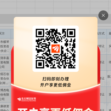
交易金额
股权转让
买方
卖方
币种
标的类型
并购方式
(元)
比例(%)
海市横琴
2645.00万
人民币
15.00
股权
协议转让
生投资咨
杨海生
伙企...
南润丰嘉
魏连速,珠海
800.00万
人民币
3.33
股权
协议转让
投资有限
博杰电子股
公司
份有限...
州焜芯创
珠海博杰电
股
2769.06万
人民币
2.47
股权
协议转让
投资合伙
子股份有限
(有...
公司
海博杰电
珠海市横琴
5750.00万
人民币
25.00
股权
协议转让
股份有限
广浩捷投资
公司
咨询企业...
州康祺资
1.72亿
人民币
5.00
股权
协议转让
管理中心
王兆春