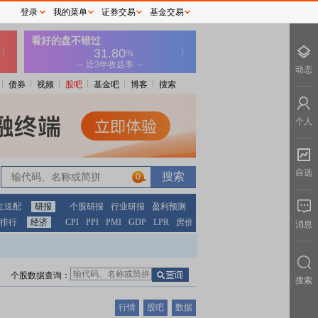
登录
我的菜单
证券交易
基金交易
动态
债券
视频
股吧
基金吧
博客
搜索
个人
自选
0
红送配
研报
个股研报
行业研报
盈利预测
排行
经济
CPI
PPI
PMI
GDP
LPR
房价
消息
个股数据查询：
搜索
行情
股吧
数据