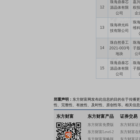
珠海鼎泰芯
嘉
12
源晶体有限
权
公司
企业
珠
珠海禅光科
13
维
技有限公司
珠自然香工
珠
14
2021-003号
子
地块
公司
珠海鼎泰芯
珠
15
源晶体有限
子
公司
郑重声明：
东方财富网发布此信息的目的在于传播更
性、完整性、有效性、及时性、原创性等。相关信息
东方财富
东方财富产品
证券交易
东方财富免费版
东方财富证
东方财富Level-2
东方财富在
东方财富策略版
东方财富证