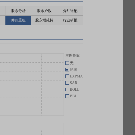
股东分析
股东户数
分红送配
并购重组
股东增减持
行业研报
主图指标
无
均线
EXPMA
SAR
BOLL
BBI