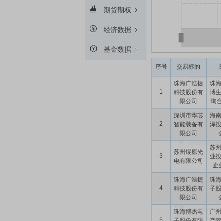
期货期权
经济数据
基金数据
序号
交易标的
珠海广浩捷
珠
1
科技股份有
博
限公司
询合
深圳市华芯
海
2
智能装备有
泽
限公司
苏
苏州焜原光
3
业
电有限公司
企业
珠海广浩捷
珠
4
科技股份有
子
限公司
珠海博杰电
广
5
子股份有限
产