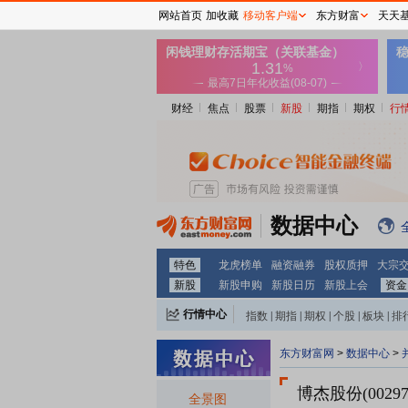
网站首页
加收藏
移动客户端
东方财富
天天
财经
焦点
股票
新股
期指
期权
行
数据中心
特色
龙虎榜单
融资融券
股权质押
大宗
新股
新股申购
新股日历
新股上会
资金
行情中心
指数
|
期指
|
期权
|
个股
|
板块
|
排
东方财富网
>
数据中心
>
博杰股份(00297
全景图