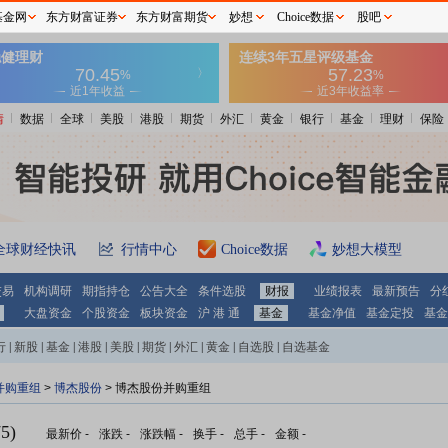
基金网
东方财富证券
东方财富期货
妙想
Choice数据
股吧
情
数据
全球
美股
港股
期货
外汇
黄金
银行
基金
理财
保险
全球财经快讯
行情中心
Choice数据
妙想大模型
交易
机构调研
期指持仓
公告大全
条件选股
财报
业绩报表
最新预告
分
大盘资金
个股资金
板块资金
沪 港 通
基金
基金净值
基金定投
基金
行
|
新股
|
基金
|
港股
|
美股
|
期货
|
外汇
|
黄金
|
自选股
|
自选基金
并购重组
>
博杰股份
> 博杰股份并购重组
5)
最新价
-
涨跌
-
涨跌幅
-
换手
-
总手
-
金额
-