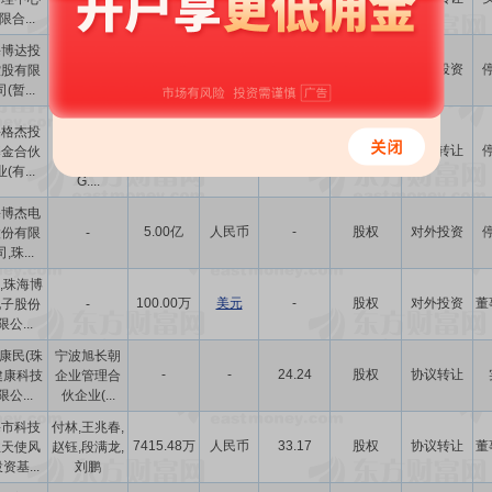
限合...
海博达投
-
-
-
股权
对外投资
控股有限
-
(暂...
Hardinge
海格杰投
Holdings
1.27亿
美元
100.00
股权
协议转让
基金合伙
GmBH,J.
(有...
G....
海博杰电
5.00亿
人民币
-
股权
对外投资
股份有限
-
,珠...
,珠海博
100.00万
美元
-
股权
对外投资
董
电子股份
-
公...
康民(珠
宁波旭长朝
-
-
24.24
股权
协议转让
健康科技
企业管理合
公...
伙企业(...
海市科技
付林,王兆春,
7415.48万
人民币
33.17
股权
协议转让
董
业天使风
赵钰,段满龙,
资基...
刘鹏