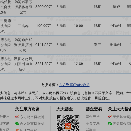
兴临昶股
珠海鼎泰芯
8200.00万
人民币
-
股权
增资
董
投资合伙
源晶体有限
(有...
公司
海市奥德
100.00万
人民币
10.00
股权
协议转让
董
科技有限
王兆春
公司
海博杰电
珠海市自然
6141.52万
人民币
-
资产
挂牌转让
股份有限
资源局(香洲
,珠...
分局)
海博杰电
段满龙,赵钰,
3221.25万
人民币
12.89
股权
协议转让
股份有限
刘鹏,珠海高
公司
新创...
数据来源：
东方财富Choice数据
多信息，与本站立场无关。东方财富网不保证该信息（包括但不限于文字、视频、音
并未经过本网站证实，不对您构成任何投资建议，据此操作，风险自担。
关注东方财富
天天基金
基金交易
关注天天基
券开户
基金开户
东方财富网微博
天天基金网
线交易
基金交易
东方财富网微信
天天基金网
券交易
活期宝
意见与建议