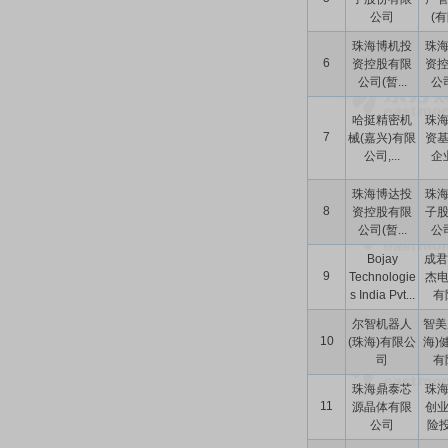
公司
(有
珠海博机投
珠
6
资控股有限
资
公司(暂...
公司
哈挺精密机
珠
7
械(嘉兴)有限
资
公司,...
企业
珠海博达投
珠
8
资控股有限
子
公司(暂...
公司
Bojay
成君
9
Technologie
杰
s India Pvt...
有限
尔智机器人
智美
10
(珠海)有限公
海)
司
有限
珠海鼎泰芯
珠
11
源晶体有限
创
公司
险投