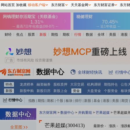
网站首页
加收藏
移动客户端
东方财富
天天基金网
东方财富证券
东方
财经
焦点
股票
新股
期指
期权
行情
数据
全球
美股
港股
数据中心
全球财经快讯
行情中
特色
龙虎榜单
融资融券
股权质押
大宗交易
机构调研
期指持仓
公告
新股
新股申购
新股日历
新股上会
资金
大盘资金
个股资金
板块
行情中心
指数
|
期指
|
期权
|
个股
|
板块
|
排行
|
新股
|
基金
|
港股
|
美股
|
期货
|
外汇
|
黄金
|
自选股
|
自选基金
东方财富网
>
数据中心
>
并购重组
>
芒果超媒
> 芒果超媒
芒果超媒(300413)
最新价
-
涨跌
-
涨跌
全景图