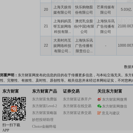
上海天娱传
快乐购物股
芒果传媒有
20
5.03亿
媒有限公司
份有限公司
限公司
上海妈妈觅
澳优乳业股
上海快乐讯
21
2100.00
呀互娱网络
份(中国)有限
广告传播有
科技有限...
公司
限公司
大美时尚互
上海快乐讯
22
1000.00
娱网络科技
广告传播有
-
有限公司...
限责任公...
数据
郑重声明：
东方财富网发布此信息的目的在于传播更多信息，与本站立场无关。东方
性、完整性、有效性、及时性、原创性等。相关信息并未经过本网站证实，不对您构
东方财富
东方财富产品
证券交易
关注东方财富
东方财富免费版
东方财富证券开户
东方财富网微博
东方财富Level-2
东方财富在线交易
东方财富网微信
东方财富策略版
东方财富证券交易
意见与建议
妙想投研助理
扫一扫下载
Choice金融终端
APP