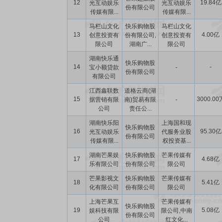
12
19.84亿
光互动娱乐
光互动娱乐
份有限公司
传媒有限...
传媒有限...
马栏山文化
快乐购物股
马栏山文化
13
4.00亿
创意投资有
份有限公司,
创意投资有
限公司
湖南广...
限公司
湖南快乐通
快乐购物股
14
-
宝小额贷款
-
份有限公司
有限公司
江西鑫联数
道格云商(湖
15
3000.00
据营销有限
南)贸易有限
-
公司
责任公...
湖南快乐阳
上海国和现
快乐购物股
16
95.30亿
光互动娱乐
代服务业股
份有限公司
传媒有限...
权投资基...
湖南芒果娱
快乐购物股
芒果传媒有
17
4.68亿
乐有限公司
份有限公司
限公司
芒果影视文
快乐购物股
芒果传媒有
18
5.41亿
化有限公司
份有限公司
限公司
上海芒果互
芒果传媒有
快乐购物股
19
5.08亿
娱科技有限
限公司,中南
份有限公司
公司
红文化...