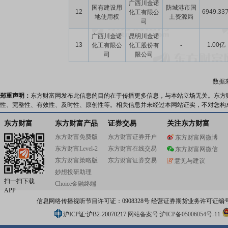
广西川金诺
国有建设用
防城港市国
12
6949.33
化工有限公
地使用权
土资源局
司
广西川金诺
昆明川金诺
13
1.00亿
化工有限公
化工股份有
-
司
限公司
数据
郑重声明：
东方财富网发布此信息的目的在于传播更多信息，与本站立场无关。东方
性、完整性、有效性、及时性、原创性等。相关信息并未经过本网站证实，不对您构
东方财富
东方财富产品
证券交易
关注东方财富
东方财富免费版
东方财富证券开户
东方财富网微博
东方财富Level-2
东方财富在线交易
东方财富网微信
东方财富策略版
东方财富证券交易
意见与建议
妙想投研助理
扫一扫下载
Choice金融终端
APP
信息网络传播视听节目许可证：0908328号 经营证券期货业务许可证编号：91310
沪ICP证:沪B2-20070217
网站备案号:沪ICP备05006054号-11