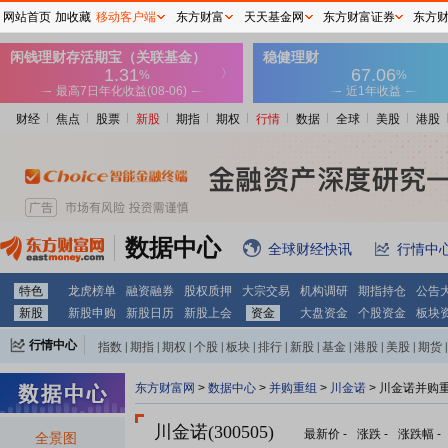
网站首页
加收藏
移动客户端
东方财富
天天基金网
东方财富证券
东方
财经
焦点
股票
新股
期指
期权
行情
数据
全球
美股
港股
数据中心
全球财经快讯
行情中
特色
龙虎榜单
融资融券
股权质押
大宗交易
机构调研
期指持仓
公告
新股
新股申购
新股日历
新股上会
资金
大盘资金
个股资金
板块
行情中心
指数
|
期指
|
期权
|
个股
|
板块
|
排行
|
新股
|
基金
|
港股
|
美股
|
期货
|
外汇
|
黄金
|
自选股
|
自选基金
东方财富网
>
数据中心
>
并购重组
>
川金诺
> 川金诺并购
川金诺(300505)
最新价
-
涨跌
-
涨跌幅
-
全景图