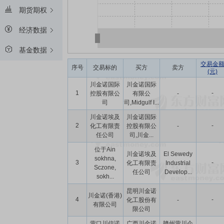
期货期权
经济数据
基金数据
交易金
序号
交易标的
买方
卖方
(元)
川金诺国际
川金诺国际
1
-
控股有限公
有限公
-
司
司,Midgulf I...
川金诺埃及
川金诺国际
2
-
化工有限责
控股有限公
-
任公司
司,川金...
位于Ain
川金诺埃及
El Sewedy
sokhna,
3
-
化工有限责
Industrial
Sczone,
任公司
Develop...
sokh...
昆明川金诺
川金诺(香港)
4
-
化工股份有
-
有限公司
限公司
营口川信诺
广西川金诺
赣州营川企