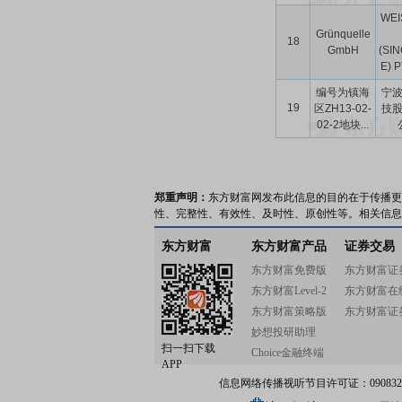
WEI
Grünquelle
18
GmbH
(SI
E) P
编号为镇海
宁
19
区ZH13-02-
技
02-2地块...
郑重声明：
东方财富网发布此信息的目的在于传播更
性、完整性、有效性、及时性、原创性等。相关信息
东方财富
东方财富产品
证券交易
东方财富免费版
东方财富证
东方财富Level-2
东方财富在
东方财富策略版
东方财富证
妙想投研助理
扫一扫下载
Choice金融终端
APP
信息网络传播视听节目许可证：0908328号