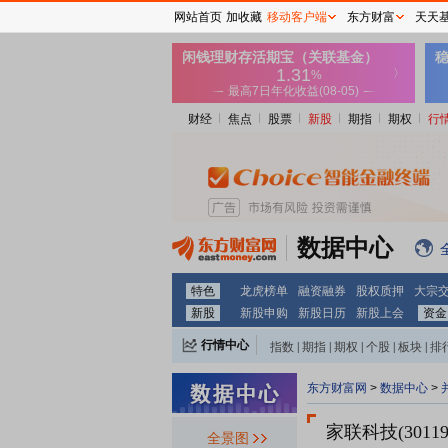
网站首页
加收藏
移动客户端
东方财富
天天
财经
焦点
股票
新股
期指
期权
行
数据中心
特色
龙虎榜单
融资融券
股权质押
大宗
新股
新股申购
新股日历
新股上会
资金
行情中心
指数
|
期指
|
期权
|
个股
|
板块
|
排
东方财富网
>
数据中心
>
家联科技(30119
全景图