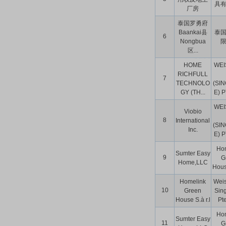
具
厂房
泰国罗勇府
Baankai县
泰
6
Nongbua
区...
HOME
WEI
RICHFULL
7
TECHNOLO
(SI
GY (TH...
E) P
WEI
Viobio
8
International
(SI
Inc.
E) P
Ho
Sumter Easy
9
G
Home,LLC
House
Homelink
Wei
10
Green
Sin
House S.à r.l
Pte
Ho
Sumter Easy
11
G