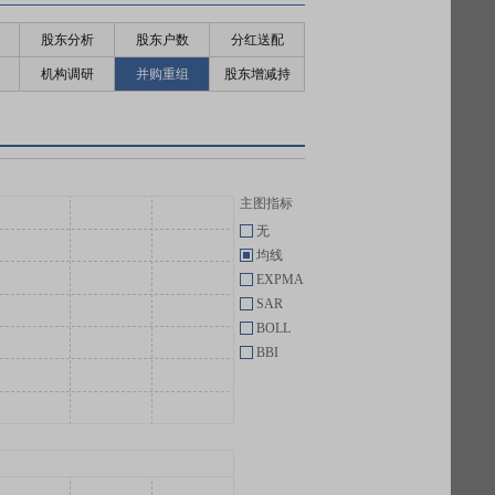
股东分析
股东户数
分红送配
机构调研
并购重组
股东增减持
主图指标
无
均线
EXPMA
SAR
BOLL
BBI