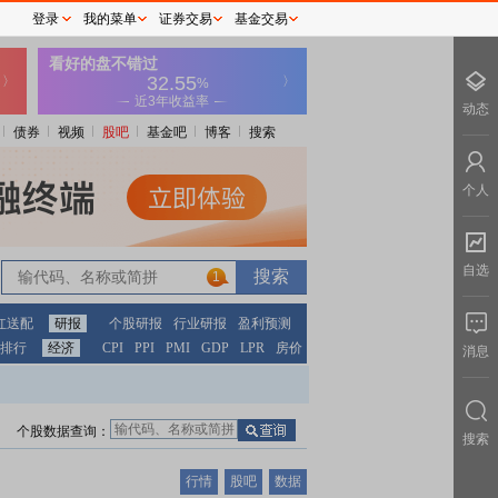
登录
我的菜单
证券交易
基金交易
动态
债券
视频
股吧
基金吧
博客
搜索
个人
自选
1
红送配
研报
个股研报
行业研报
盈利预测
排行
经济
CPI
PPI
PMI
GDP
LPR
房价
消息
个股数据查询：
搜索
行情
股吧
数据