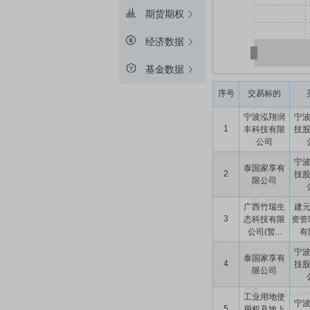
期货期权
经济数据
基金数据
序号
交易标的
宁波泓翔润
宁
1
丰科技有限
技
公司
宁
泰国家享有
2
技
限公司
广西竹瑞生
建
3
态科技有限
资管
公司(暂...
有限
宁
泰国家享有
4
技
限公司
工业用地使
宁
5
用权及地上