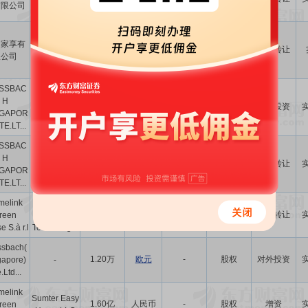
有限公司
公司
WHA
国家享有
INDUSTRIA
4.90亿
泰国铢
-
资产
协议转让
限公司
L ESTATE
RAYONG...
SSBAC
H
-
-
-
股权
对外投资
-
NGAPOR
TE.LT...
SSBAC
H
-
-
20.00
股权
协议转让
CAI HAO
NGAPOR
TE.LT...
melink
Supreme
2.00亿
人民币
55.56
股权
协议转让
reen
Innovation
 S.à r.l
Technolog...
ssbach(
1.20万
欧元
-
股权
对外投资
gapore)
-
.Ltd...
melink
Sumter Easy
1.60亿
人民币
-
股权
增资
reen