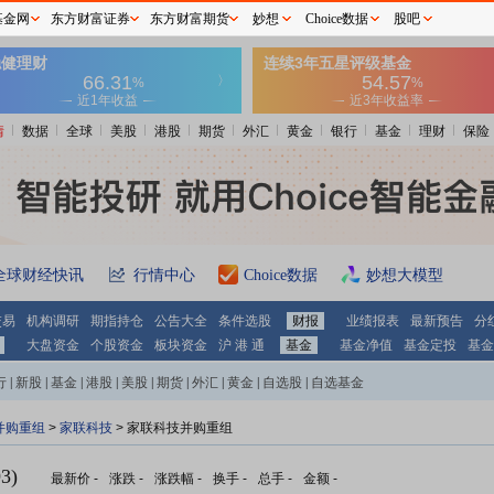
基金网
东方财富证券
东方财富期货
妙想
Choice数据
股吧
情
数据
全球
美股
港股
期货
外汇
黄金
银行
基金
理财
保险
全球财经快讯
行情中心
Choice数据
妙想大模型
交易
机构调研
期指持仓
公告大全
条件选股
财报
业绩报表
最新预告
分
大盘资金
个股资金
板块资金
沪 港 通
基金
基金净值
基金定投
基金
行
|
新股
|
基金
|
港股
|
美股
|
期货
|
外汇
|
黄金
|
自选股
|
自选基金
并购重组
>
家联科技
> 家联科技并购重组
3)
最新价
-
涨跌
-
涨跌幅
-
换手
-
总手
-
金额
-