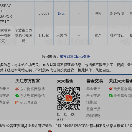
SSBAC
H
5.00万
欧元
-
股权
对外投资
-
NGAPOR
TE.LT...
波家联科
宁波市自然
1.13亿
人民币
-
资产
挂牌转让
股份有限
资源和规划
公司
局
数据来源：
东方财富Choice数据
多信息，与本站立场无关。东方财富网不保证该信息（包括但不限于文字、视频、音
并未经过本网站证实，不对您构成任何投资建议，据此操作，风险自担。
关注东方财富
天天基金
基金交易
关注天天基
券开户
基金开户
东方财富网微博
天天基金网
线交易
基金交易
东方财富网微信
天天基金网
券交易
活期宝
意见与建议
基金产品
扫一扫下载
稳健理财
APP
 经营证券期货业务许可证编号：913101046312860336 违法和不良信息举报:021-612