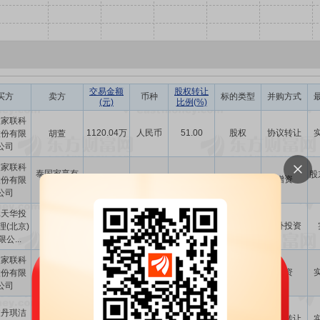
交易金额
股权转让
买方
卖方
币种
标的类型
并购方式
(元)
比例(%)
波家联科
1120.04万
人民币
51.00
股权
协议转让
股份有限
胡萱
公司
波家联科
泰国家享有
股
8000.00万
美元
-
股权
增资
股份有限
限公司
公司
元天华投
2.00亿
人民币
-
股权
对外投资
理(北京)
-
公...
波家联科
泰国家享有
5000.00万
美元
-
股权
增资
股份有限
限公司
公司
宁波家联科
波丹琪洁
6872.70万
人民币
-
资产
协议转让
技股份有限