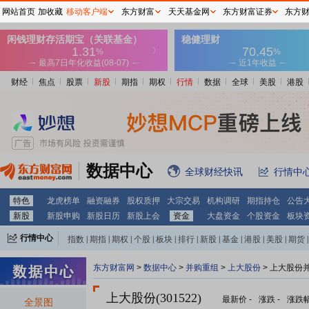
网站首页
加收藏
移动客户端
东方财富
天天基金网
东方财富证券
东方
财经
焦点
股票
新股
期指
期权
行情
数据
全球
美股
港股
数据中心
全球财经快讯
行情中
特色
龙虎榜单
融资融券
股权质押
大宗交易
机构调研
期指持仓
公告
新股
新股申购
新股日历
新股上会
资金
大盘资金
个股资金
板块
行情中心
指数
|
期指
|
期权
|
个股
|
板块
|
排行
|
新股
|
基金
|
港股
|
美股
|
期货
|
外汇
|
黄金
|
自选股
|
自选基金
东方财富网
>
数据中心
>
并购重组
>
上大股份
> 上大股份
上大股份(301522)
最新价
-
涨跌
-
涨跌
全景图