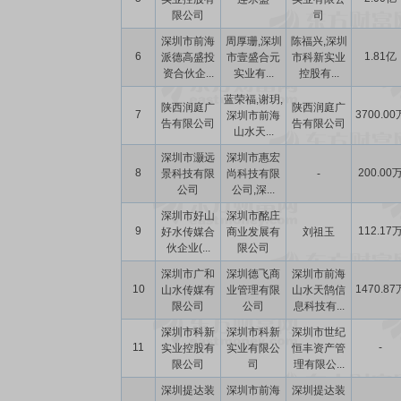
限公司
司
深圳市前海
周厚珊,深圳
陈福兴,深圳
6
1.81亿
派德高盛投
市壹盛合元
市科新实业
资合伙企...
实业有...
控股有...
蓝荣福,谢玥,
陕西润庭广
陕西润庭广
7
3700.00
深圳市前海
告有限公司
告有限公司
山水天...
深圳市灏远
深圳市惠宏
8
200.00
景科技有限
尚科技有限
-
公司
公司,深...
深圳市好山
深圳市酩庄
9
112.17
好水传媒合
商业发展有
刘祖玉
伙企业(...
限公司
深圳市广和
深圳德飞商
深圳市前海
10
1470.87
山水传媒有
业管理有限
山水天鹄信
限公司
公司
息科技有...
深圳市科新
深圳市科新
深圳市世纪
11
-
实业控股有
实业有限公
恒丰资产管
限公司
司
理有限公...
深圳提达装
深圳市前海
深圳提达装