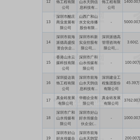
12
1400.00
饰工程有限
山水天鹄信
饰工程有限
公司
息科技有...
公司
深圳市酩庄
山西广和山
13
5000.00
商业发展有
水文化传播
-
限公司
股份有限...
深圳市前海
深圳市科新
深圳派德高
14
3.60亿
派德高盛投
实业控股有
管理咨询有
资合伙企...
限公司,...
限公司,...
香港山水云
深圳市广和
15
100.00
媒科技有限
山水传媒有
-
公司
限公司
深圳提达装
深圳市前海
深圳建业工
16
45.39万
饰工程有限
山水天鹄信
程集团股份
公司
息科技有...
有限公司
真金砖发展
华都企业有
真金砖发展
17
3762.00
有限公司
限公司
有限公司
深圳市广和
深圳市好山
18
1000.00
山水传媒有
好水传媒合
-
限公司
伙企业(...
深圳市好山
深圳市前海
19
200.00
好水传媒合
山水天鹄贸
-