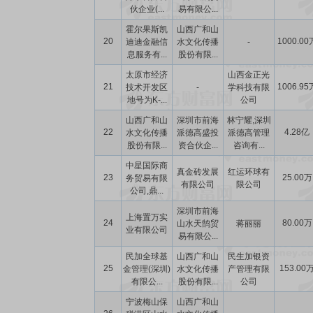
伙企业(...
易有限公...
霍尔果斯凯
山西广和山
20
1000.00
迪迪金融信
水文化传播
-
息服务有...
股份有限...
太原市经济
山西金正光
21
1006.95
技术开发区
-
学科技有限
地号为K-...
公司
山西广和山
深圳市前海
林宁耀,深圳
22
4.28亿
水文化传播
派德高盛投
派德高管理
股份有限...
资合伙企...
咨询有...
中星国际商
真金砖发展
红运环球有
23
25.00万
务贸易有限
有限公司
限公司
公司,鼎...
深圳市前海
上海置万实
24
80.00万
山水天鹄贸
蒋丽丽
业有限公司
易有限公...
民加全球基
山西广和山
民生加银资
25
153.00
金管理(深圳)
水文化传播
产管理有限
有限公...
股份有限...
公司
宁波梅山保
山西广和山