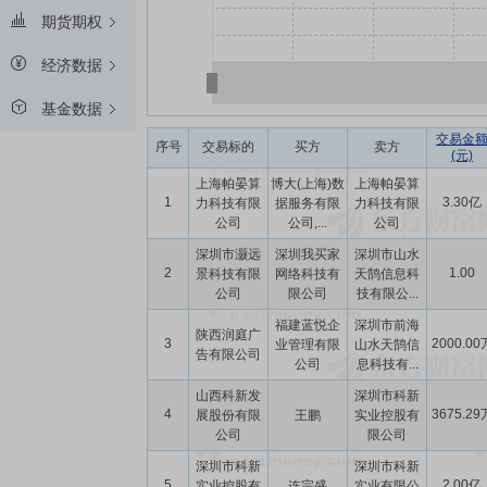
期货期权
经济数据
基金数据
交易金
序号
交易标的
买方
卖方
(元)
上海帕晏算
博大(上海)数
上海帕晏算
1
3.30亿
力科技有限
据服务有限
力科技有限
公司
公司,...
公司
深圳市灏远
深圳我买家
深圳市山水
2
1.00
景科技有限
网络科技有
天鹄信息科
公司
限公司
技有限公...
福建蓝悦企
深圳市前海
陕西润庭广
3
2000.00
业管理有限
山水天鹄信
告有限公司
公司
息科技有...
山西科新发
深圳市科新
4
3675.29
展股份有限
王鹏
实业控股有
公司
限公司
深圳市科新
深圳市科新
5
2.00亿
实业控股有
连宗盛
实业有限公