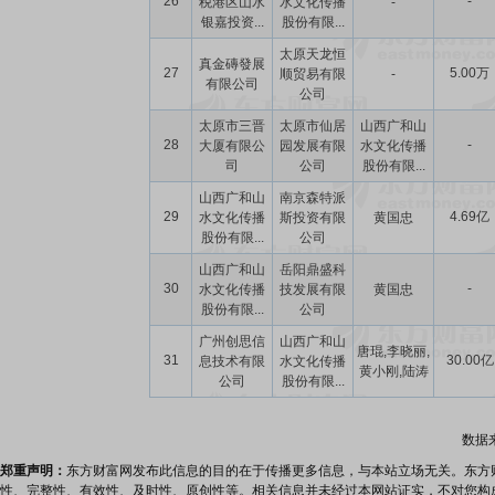
26
-
税港区山水
水文化传播
-
银嘉投资...
股份有限...
太原天龙恒
真金磚發展
27
5.00万
顺贸易有限
-
有限公司
公司
太原市三晋
太原市仙居
山西广和山
28
-
大厦有限公
园发展有限
水文化传播
司
公司
股份有限...
山西广和山
南京森特派
29
4.69亿
水文化传播
斯投资有限
黄国忠
股份有限...
公司
山西广和山
岳阳鼎盛科
30
-
水文化传播
技发展有限
黄国忠
股份有限...
公司
广州创思信
山西广和山
唐琨,李晓丽,
31
30.00亿
息技术有限
水文化传播
黄小刚,陆涛
公司
股份有限...
数据
郑重声明：
东方财富网发布此信息的目的在于传播更多信息，与本站立场无关。东方
性、完整性、有效性、及时性、原创性等。相关信息并未经过本网站证实，不对您构