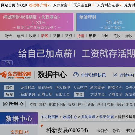
网站首页
加收藏
移动客户端
东方财富
天天基金网
东方财富证券
东方
财经
焦点
股票
新股
期指
期权
行情
数据
全球
美股
港股
数据中心
全球财经快讯
行情中
特色
龙虎榜单
融资融券
股权质押
大宗交易
机构调研
期指持仓
公告
新股
新股申购
新股日历
新股上会
资金
大盘资金
个股资金
板块
行情中心
指数
|
期指
|
期权
|
个股
|
板块
|
排行
|
新股
|
基金
|
港股
|
美股
|
期货
|
外汇
|
黄金
|
自选股
|
自选基金
东方财富网
>
数据中心
>
并购重组
>
科新发展
> 科新发展
科新发展(600234)
最新价
-
涨跌
-
涨跌
全景图