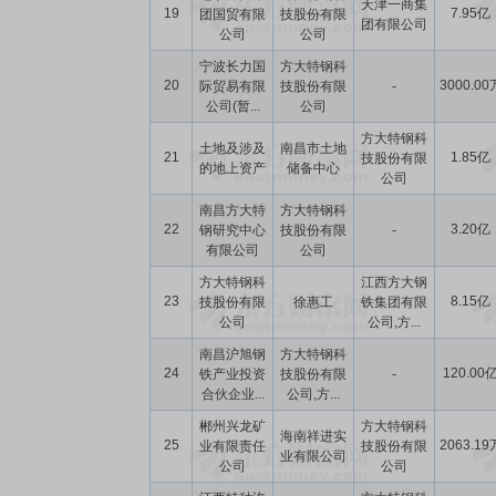
天津一商集
19
7.95亿
团国贸有限
技股份有限
团有限公司
公司
公司
宁波长力国
方大特钢科
20
3000.00
际贸易有限
技股份有限
-
公司(暂...
公司
方大特钢科
土地及涉及
南昌市土地
21
1.85亿
技股份有限
的地上资产
储备中心
公司
南昌方大特
方大特钢科
22
3.20亿
钢研究中心
技股份有限
-
有限公司
公司
方大特钢科
江西方大钢
23
8.15亿
技股份有限
徐惠工
铁集团有限
公司
公司,方...
南昌沪旭钢
方大特钢科
24
120.00
铁产业投资
技股份有限
-
合伙企业...
公司,方...
郴州兴龙矿
方大特钢科
海南祥进实
25
2063.19
业有限责任
技股份有限
业有限公司
公司
公司