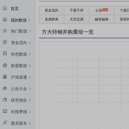
首页
资金流向
千股千评
公告
个股
龙虎榜单
大宗交易
融资融券
高管
我的数据
热门数据
方大特钢并购重组一览
资金流向
特色数据
新股数据
沪深港通
公告大全
研究报告
年报季报
股东股本