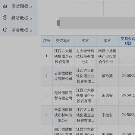
期货期权
经济数据
基金数据
交易金
序号
交易标的
买方
卖方
(元)
江西方大钢
方大特钢科
南昌沪旭钢
1
-
铁集团企业
技股份有限
铁产业投资
投资有限...
公司
合伙企业...
江西方大钢
云南德胜物
2
24.50亿
铁集团企业
戴玲英
流有限公司
投资有限...
江西方大钢
楚雄德胜商
3
24.50亿
铁集团企业
宋德安
贸有限公司
投资有限...
云南德胜钒
江西方大钢
4
24.50亿
钛新材料有
铁集团企业
宋德安
限公司
投资有限...
四川德胜集
江西方大钢
5
24.50亿
团钒钛有限
铁集团企业
宋德安