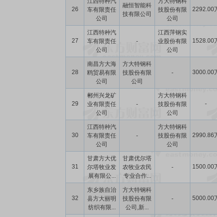
江西特种汽
方大特钢科
融恒智能科
26
2292.00
车有限责任
技股份有限
技有限公司
公司
公司
江西特种汽
江西萍钢实
27
1528.00
车有限责任
-
业股份有限
公司
公司
南昌方大海
方大特钢科
28
3000.00
鸥贸易有限
技股份有限
-
公司
公司
郴州兴龙矿
方大特钢科
29
-
业有限责任
-
技股份有限
公司
公司
江西特种汽
方大特钢科
30
2990.86
车有限责任
-
技股份有限
公司
公司
甘肃方大优
甘肃优尔塔
31
1500.00
尔塔牧业发
农牧业农民
-
展有限公...
专业合作...
东乡族自治
方大特钢科
32
5000.00
县方大丽明
技股份有限
-
纺织有限...
公司,新...