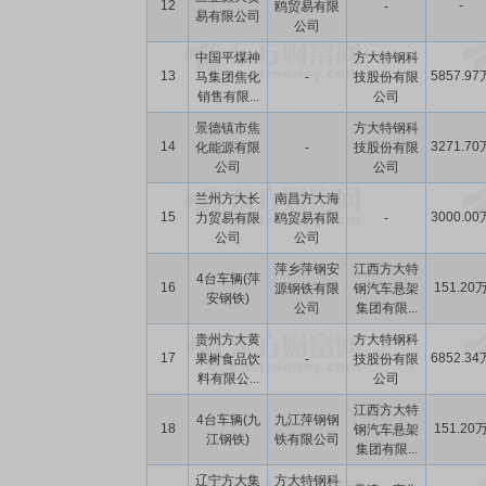
12
-
鸥贸易有限
-
易有限公司
公司
中国平煤神
方大特钢科
13
5857.97
马集团焦化
-
技股份有限
销售有限...
公司
景德镇市焦
方大特钢科
14
3271.70
化能源有限
-
技股份有限
公司
公司
兰州方大长
南昌方大海
15
3000.00
力贸易有限
鸥贸易有限
-
公司
公司
萍乡萍钢安
江西方大特
4台车辆(萍
16
151.20
源钢铁有限
钢汽车悬架
安钢铁)
公司
集团有限...
贵州方大黄
方大特钢科
17
6852.34
果树食品饮
-
技股份有限
料有限公...
公司
江西方大特
4台车辆(九
九江萍钢钢
18
151.20
钢汽车悬架
江钢铁)
铁有限公司
集团有限...
辽宁方大集
方大特钢科