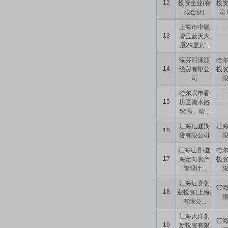
12
投资企业(有
投
限合伙)
司,
上海市中融
13
碧玉蓝天大
厦29层房...
绥芬河泽源
哈
14
经贸有限公
投
司
哈尔滨市香
15
坊区赣水路
56号、哈...
江海汇鑫期
江
16
货有限公司
江海证券-鑫
哈
17
海定向资产
投
管理计...
江海证券创
江
18
业投资(上海)
有限公...
江海大洋创
江
19
新投资有限