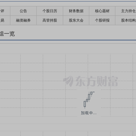
千评
公告
个股日历
财务数据
核心题材
主力持仓
交易
融资融券
高管持股
股东大会
个股研报
股本结构
组一览