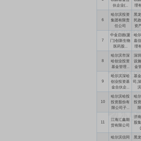
伙企业(...
理有
哈尔滨投资
黑
6
集团有限责
民
任公司
资产
中金启德(厦
哈
7
门)创新生物
嘉
医药股...
理有
哈尔滨市深
深
8
哈创业投资
设
基金管理...
金管
哈尔滨深哈
基
9
创业投资基
司,
金合伙企...
滨
哈尔滨哈投
哈
10
投资股份有
投
限公司子...
济
江海汇鑫期
11
股
货有限公司
哈尔滨信同
黑