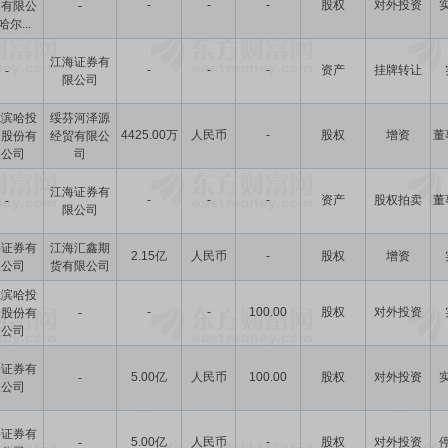
-
-
-
股权
对外投资
资有限公
-
哈尔...
江海证券有
-
-
-
资产
挂牌转让
-
限公司
尔滨哈投
绥芬河泽源
4425.00万
人民币
-
股权
增资
董
资股份有
经贸有限公
限公司
司
江海证券有
-
-
-
资产
股权拍卖
董
-
限公司
海证券有
江海汇鑫期
2.15亿
人民币
-
股权
增资
限公司
货有限公司
尔滨哈投
-
-
100.00
股权
对外投资
资股份有
-
限公司
海证券有
5.00亿
人民币
100.00
股权
对外投资
-
限公司
海证券有
5.00亿
人民币
-
股权
对外投资
-