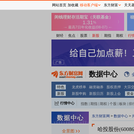
网站首页
加收藏
移动客户端
东方财富
天天
财经
焦点
股票
新股
期指
期权
行
数据中心
特色
龙虎榜单
融资融券
股权质押
大宗
新股
新股申购
新股日历
新股上会
资金
行情中心
指数
|
期指
|
期权
|
个股
|
板块
|
排
东方财富网
>
数据中心
>
哈投股份(60086
全景图