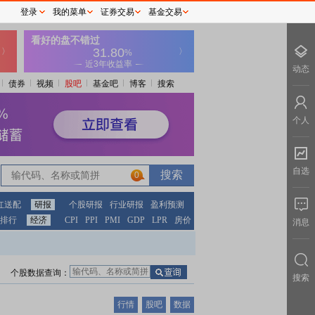
登录
我的菜单
证券交易
基金交易
动态
债券
视频
股吧
基金吧
博客
搜索
个人
自选
0
红送配
研报
个股研报
行业研报
盈利预测
排行
经济
CPI
PPI
PMI
GDP
LPR
房价
消息
个股数据查询：
搜索
行情
股吧
数据