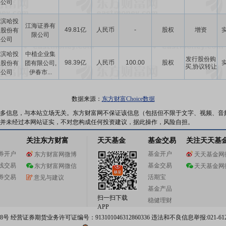
限公司
尔滨哈投
江海证券有
49.81亿
人民币
-
股权
增资
资股份有
限公司
限公司
尔滨哈投
中植企业集
发行股份购
98.39亿
人民币
100.00
股权
资股份有
团有限公司,
买,协议转让
限公司
伊春市...
数据来源：
东方财富Choice数据
多信息，与本站立场无关。东方财富网不保证该信息（包括但不限于文字、视频、音
并未经过本网站证实，不对您构成任何投资建议，据此操作，风险自担。
关注东方财富
天天基金
基金交易
关注天天基
券开户
基金开户
东方财富网微博
天天基金网
线交易
基金交易
东方财富网微信
天天基金网
券交易
活期宝
意见与建议
基金产品
扫一扫下载
稳健理财
APP
 经营证券期货业务许可证编号：913101046312860336 违法和不良信息举报:021-612