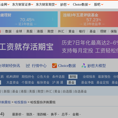
基金网
东方财富证券
东方财富期货
妙想
Choice数据
股吧
情
数据
全球
美股
港股
期货
外汇
黄金
银行
基金
理财
保险
全球财经快讯
行情中心
Choice数据
妙想大模型
交易
机构调研
期指持仓
公告大全
条件选股
财报
业绩报表
最新预告
分
大盘资金
个股资金
板块资金
沪 港 通
基金
基金净值
基金定投
基金
行
|
新股
|
基金
|
港股
|
美股
|
期货
|
外汇
|
黄金
|
自选股
|
自选基金
并购重组
>
哈投股份
> 哈投股份并购重组
4)
最新价
-
涨跌
-
涨跌幅
-
换手
-
总手
-
金额
-