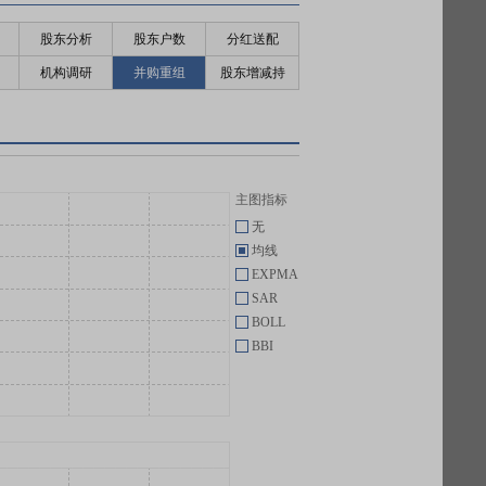
股东分析
股东户数
分红送配
机构调研
并购重组
股东增减持
主图指标
无
均线
EXPMA
SAR
BOLL
BBI