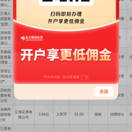
限公...
龙江省人
哈尔滨市人
-
-
10.00
股权
行政划拨
政府国有
民政府国有
监督...
资产监督...
尔滨哈投
中金启德(厦
5000.00万
人民币
-
股权
增资
信投资管
门)创新生物
限公...
医药股...
圳市基础
1000.00万
人民币
-
股权
对外投资
施投资基
-
理有...
金管理公
10.00亿
人民币
-
股权
对外投资
深圳(哈尔
-
)产...
尔滨哈投
3.00亿
人民币
-
股权
对外投资
资股份有
-
限公司
南金融控
江海证券有
3.64亿
人民币
51.00
股权
挂牌转让
集团有限
限公司
公司
龙江星创