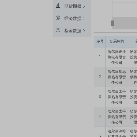
期货期权
经济数据
基金数据
序号
交易标的
哈尔滨正业
哈
1
热电有限责
投
任公司
哈尔滨瑞思
哈
2
供热有限责
供
任公司
哈尔滨太平
哈
3
供热有限责
投
任公司
哈尔滨太平
哈
4
供热有限责
投
任公司
哈尔滨深哈
哈
5
私募基金合
私