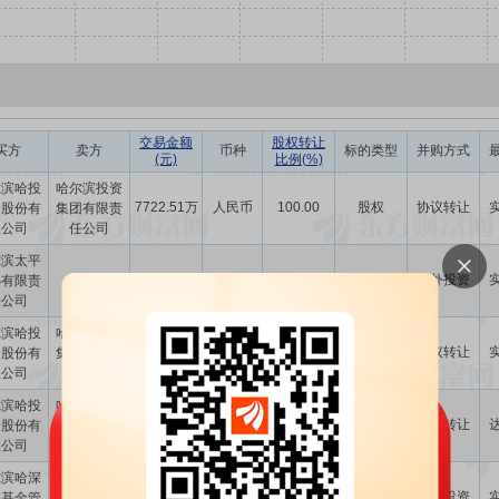
交易金额
股权转让
买方
卖方
币种
标的类型
并购方式
(元)
比例(%)
尔滨哈投
哈尔滨投资
7722.51万
人民币
100.00
股权
协议转让
资股份有
集团有限责
限公司
任公司
尔滨太平
-
-
-
股权
对外投资
热有限责
-
任公司
尔滨哈投
哈尔滨投资
2.07亿
人民币
100.00
股权
协议转让
资股份有
集团有限责
限公司
任公司
尔滨哈投
哈尔滨投资
-
-
100.00
股权
协议转让
资股份有
集团有限责
限公司
任公司
尔滨哈深
10.00亿
人民币
-
股权
对外投资
募基金管
-