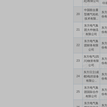
尼)有限公司
印尼
中国联合重
东
20
型燃气轮机
份
技术有限...
东方电气集
东
21
团大件物流
份
有限公司
东方电气集
东
22
团财务有限
份
公司
东方电气(四
东
23
川)物资有限
份
公司
东方日立(成
东
24
都)电控设备
份
有限公...
东方电气集
东
25
团国际合作
份
有限公司
东方电气集
东