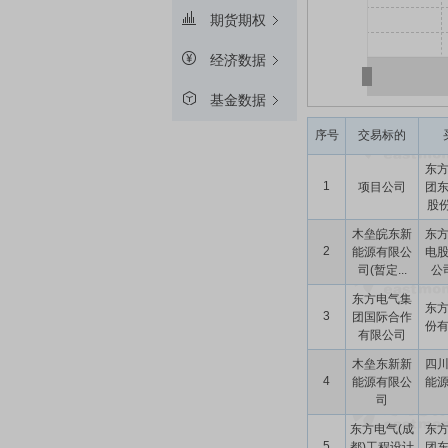
期货期权
经济数据
基金数据
序号
交易标的
东
1
项目公司
团
股份
木垒皖东新
东
2
能源有限公
电
司(暂定...
公司
东方电气集
东
3
团国际合作
份
有限公司
木垒东新新
四
4
能源有限公
能
司
东方电气(成
东
5
都)工程设计
团