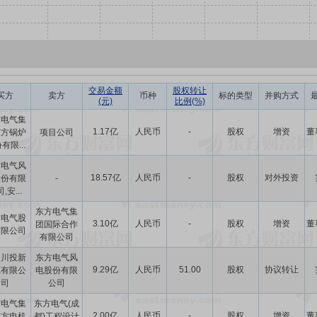
交易金额
股权转让
买方
卖方
币种
标的类型
并购方式
(元)
比例(%)
方电气集
1.17亿
人民币
-
股权
增资
董
东方锅炉
项目公司
有限...
方电气风
18.57亿
人民币
-
股权
对外投资
股份有限
-
,安...
东方电气集
方电气股
3.10亿
人民币
-
股权
增资
董
团国际合作
有限公司
有限公司
川川投新
东方电气风
9.29亿
人民币
51.00
股权
协议转让
源有限公
电股份有限
司
公司
方电气集
东方电气(成
2.00亿
人民币
-
股权
增资
董
东方电机
都)工程设计