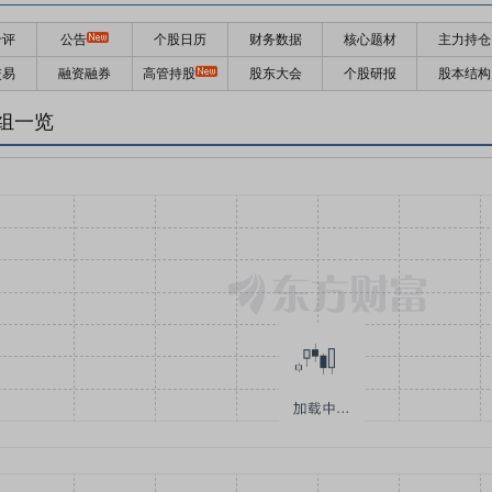
千评
公告
个股日历
财务数据
核心题材
主力持仓
交易
融资融券
高管持股
股东大会
个股研报
股本结构
组一览