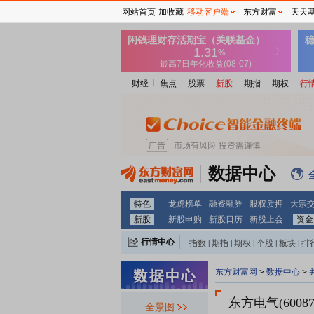
网站首页
加收藏
移动客户端
东方财富
天天
财经
焦点
股票
新股
期指
期权
行
数据中心
特色
龙虎榜单
融资融券
股权质押
大宗
新股
新股申购
新股日历
新股上会
资金
行情中心
指数
|
期指
|
期权
|
个股
|
板块
|
排
东方财富网
>
数据中心
>
东方电气(60087
全景图