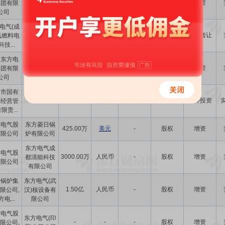
1.31亿
人民币
-
股权
增资
集团有限
州)重型机器
公司
有限公...
电气(成
中国东方电
4728.56万
人民币
-
资产
协议转让
氢燃料电
气集团有限
技...
公司
国东方电
四川东树新
1.50亿
人民币
-
股权
增资
集团有限
材料有限公
公司
司
昌市国有
1000.00万
人民币
100.00
股权
对外投资
产经营管
-
限责...
方电气股
东方菱日锅
425.00万
美元
-
股权
增资
有限公司
炉有限公司
东方电气成
方电气股
3000.00万
人民币
-
股权
增资
都清能科技
有限公司
有限公司
汉锅炉集
东方电气(武
1.50亿
人民币
-
股权
增资
限公司,
汉)核设备有
电...
限公司
方电气股
东方电气(印
-
-
-
股权
增资
限公司,