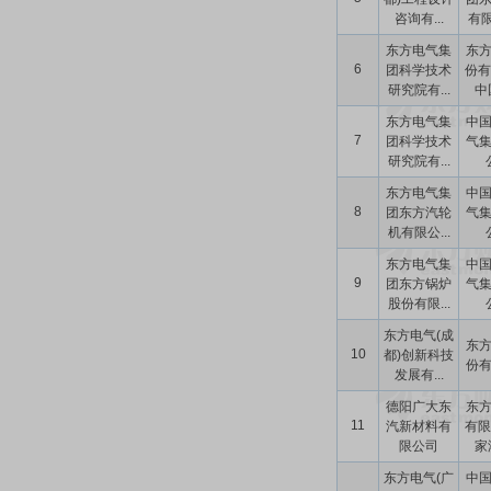
咨询有...
有限
东方电气集
东
6
团科学技术
份有
研究院有...
中国
东方电气集
中
7
团科学技术
气
研究院有...
东方电气集
中
8
团东方汽轮
气
机有限公...
东方电气集
中
9
团东方锅炉
气
股份有限...
东方电气(成
东
10
都)创新科技
份
发展有...
德阳广大东
东
11
汽新材料有
有限
限公司
家港
东方电气(广
中