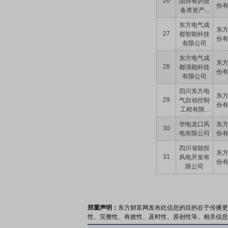
26
团持有的设
份
备类资产...
东方电气成
东
27
都智能科技
份
有限公司
东方电气成
东
28
都清能科技
份
有限公司
四川东方电
东
29
气自动控制
份
工程有限...
华电龙口风
东
30
电有限公司
份
四川省能投
东
31
风电开发有
份
限公司
郑重声明：
东方财富网发布此信息的目的在于传播更
性、完整性、有效性、及时性、原创性等。相关信息