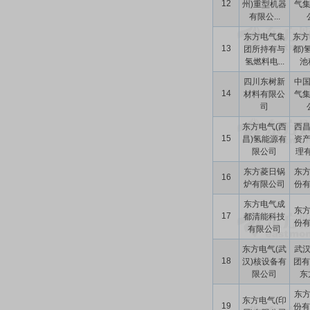
12
州)重型机器
气
有限公...
东方电气集
东方
13
团所持有与
都)
氢燃料电...
池科
四川东树新
中
14
材料有限公
气
司
东方电气(西
西
15
昌)氢能源有
资
限公司
理有
东方菱日锅
东
16
炉有限公司
份
东方电气成
东
17
都清能科技
份
有限公司
东方电气(武
武
18
汉)核设备有
团有
限公司
东方
东
东方电气(印
19
份有