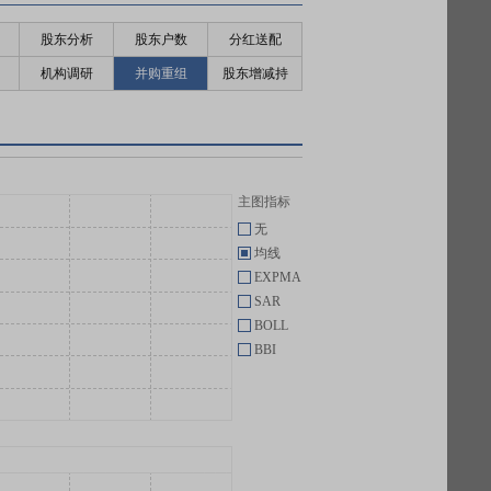
股东分析
股东户数
分红送配
机构调研
并购重组
股东增减持
主图指标
无
均线
EXPMA
SAR
BOLL
BBI