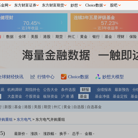
基金网
东方财富证券
东方财富期货
妙想
Choice数据
股吧
情
数据
全球
美股
港股
期货
外汇
黄金
银行
基金
理财
保险
全球财经快讯
行情中心
Choice数据
妙想大模型
交易
机构调研
期指持仓
公告大全
条件选股
财报
业绩报表
最新预告
分
大盘资金
个股资金
板块资金
沪 港 通
基金
基金净值
基金定投
基金
行
|
新股
|
基金
|
港股
|
美股
|
期货
|
外汇
|
黄金
|
自选股
|
自选基金
并购重组
>
东方电气
> 东方电气并购重组
5)
最新价
-
涨跌
-
涨跌幅
-
换手
-
总手
-
金额
-