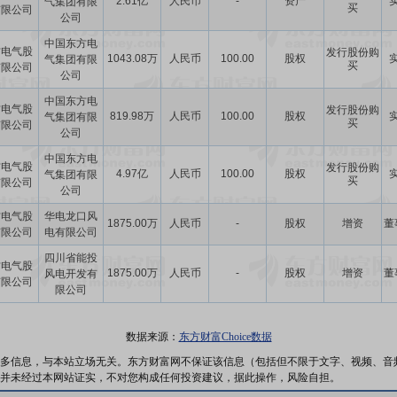
2.61亿
人民币
-
资产
气集团有限
买
有限公司
公司
中国东方电
方电气股
发行股份购
1043.08万
人民币
100.00
股权
气集团有限
买
有限公司
公司
中国东方电
方电气股
发行股份购
819.98万
人民币
100.00
股权
气集团有限
买
有限公司
公司
中国东方电
方电气股
发行股份购
4.97亿
人民币
100.00
股权
气集团有限
买
有限公司
公司
方电气股
华电龙口风
1875.00万
人民币
-
股权
增资
董
有限公司
电有限公司
四川省能投
方电气股
1875.00万
人民币
-
股权
增资
董
风电开发有
有限公司
限公司
数据来源：
东方财富Choice数据
多信息，与本站立场无关。东方财富网不保证该信息（包括但不限于文字、视频、音
并未经过本网站证实，不对您构成任何投资建议，据此操作，风险自担。