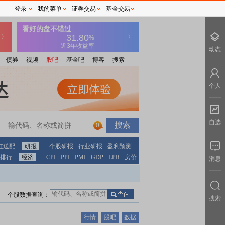
登录
我的菜单
证券交易
基金交易
动态
债券
视频
股吧
基金吧
博客
搜索
个人
自选
0
红送配
研报
个股研报
行业研报
盈利预测
排行
经济
CPI
PPI
PMI
GDP
LPR
房价
消息
个股数据查询：
搜索
行情
股吧
数据