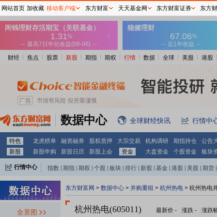
网站首页
加收藏
移动客户端
东方财富
天天基金网
东方财富证券
东方
财经
焦点
股票
新股
期指
期权
行情
数据
全球
美股
港股
数据中心
全球财经快讯
行情中
特色
龙虎榜单
融资融券
股权质押
大宗交易
机构调研
期指持仓
公告
新股
新股申购
新股日历
新股上会
资金
大盘资金
个股资金
板块
行情中心
指数
|
期指
|
期权
|
个股
|
板块
|
排行
|
新股
|
基金
|
港股
|
美股
|
期货
|
外汇
|
黄金
|
自选股
|
自选基金
东方财富网
>
数据中心
>
并购重组
>
杭州热电
> 杭州热电
杭州热电(605011)
最新价
-
涨跌
-
涨跌
全景图