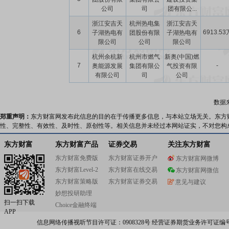
公司
司
团有限公...
浙江安吉天
杭州热电集
浙江安吉天
6
6913.53
子湖热电有
团股份有限
子湖热电有
限公司
公司
限公司
杭州余杭新
杭州市燃气
新奥(中国)燃
7
-
奥能源发展
集团有限公
气投资有限
有限公司
司
公司
数据
郑重声明：
东方财富网发布此信息的目的在于传播更多信息，与本站立场无关。东方
性、完整性、有效性、及时性、原创性等。相关信息并未经过本网站证实，不对您构
东方财富
东方财富产品
证券交易
关注东方财富
东方财富免费版
东方财富证券开户
东方财富网微博
东方财富Level-2
东方财富在线交易
东方财富网微信
东方财富策略版
东方财富证券交易
意见与建议
妙想投研助理
扫一扫下载
Choice金融终端
APP
信息网络传播视听节目许可证：0908328号 经营证券期货业务许可证编号：91310