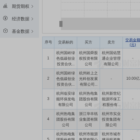
期货期权
经济数据
基金数据
交易金
序号
交易标的
买方
卖方
(元)
杭州国岭绿
杭州国舜股
杭州国佑慧
1
-
色低碳创业
权投资有限
通企业管理
投资合伙...
公司
有限公司
杭州国岭绿
杭州岭上之
2
10.00亿
色低碳创业
光科创发展
-
投资合伙...
有限公司...
杭州临安绿
杭州热电集
杭州新世纪
3
-
能环保发电
团股份有限
能源环保工
有限公司
公司
程股份有...
杭州热电集
浙江华丰纸
杭州市实业
4
-
团股份有限
业集团有限
投资集团有
公司
公司
限公司
杭州热电集
杭州市能源
杭州市城市
5
-
团股份有限
集团有限公
建设投资集