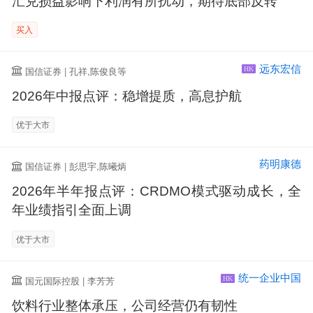
汇兑损益影响下利润有所扰动，期待底部反转
买入
远东宏信
国信证券 | 孔祥,陈俊良等
HK
2026年中报点评：稳增提质，高息护航
优于大市
药明康德
国信证券 | 彭思宇,陈曦炳
2026年半年报点评：CRDMO模式驱动成长，全
年业绩指引全面上调
优于大市
统一企业中国
国元国际控股 | 李芳芳
HK
饮料行业整体承压，公司经营仍有韧性