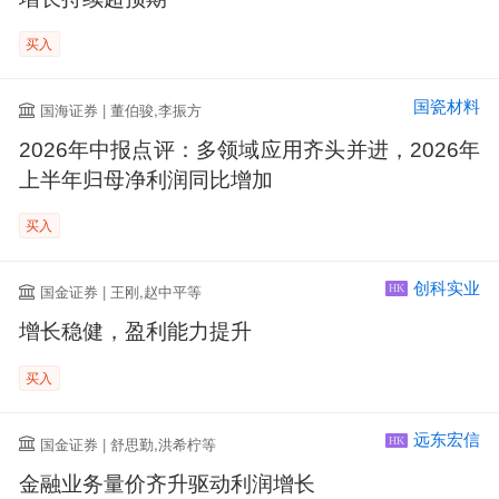
买入
国瓷材料
国海证券 | 董伯骏,李振方
2026年中报点评：多领域应用齐头并进，2026年
上半年归母净利润同比增加
买入
创科实业
国金证券 | 王刚,赵中平等
HK
增长稳健，盈利能力提升
买入
远东宏信
国金证券 | 舒思勤,洪希柠等
HK
金融业务量价齐升驱动利润增长