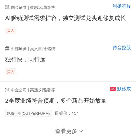
利扬芯片
国金证券 | 樊志远,周焕博
AI驱动测试需求扩容，独立测试龙头迎修复成长
买入
传音控股
中邮证券 | 吴文吉,徐铭婉
独行快，同行远
买入
默沙东
中金公司 | 高远,刘雅馨等
US
2季度业绩符合预期，多个新品开始放量
目标价：154
跑赢行业(OUTPERFORM)
查看更多