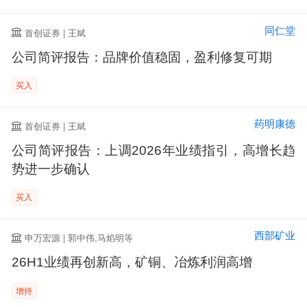
同仁堂
首创证券 | 王斌
公司简评报告：品牌价值稳固，盈利修复可期
买入
药明康德
首创证券 | 王斌
公司简评报告：上调2026年业绩指引，高增长趋
势进一步确认
买入
西部矿业
申万宏源 | 郭中伟,马焰明等
26H1业绩再创新高，矿铜、冶炼利润高增
增持