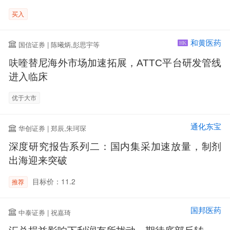
买入
和黄医药
国信证券 | 陈曦炳,彭思宇等
HK
呋喹替尼海外市场加速拓展，ATTC平台研发管线
进入临床
优于大市
通化东宝
华创证券 | 郑辰,朱珂琛
深度研究报告系列二：国内集采加速放量，制剂
出海迎来突破
目标价：11.2
推荐
国邦医药
中泰证券 | 祝嘉琦