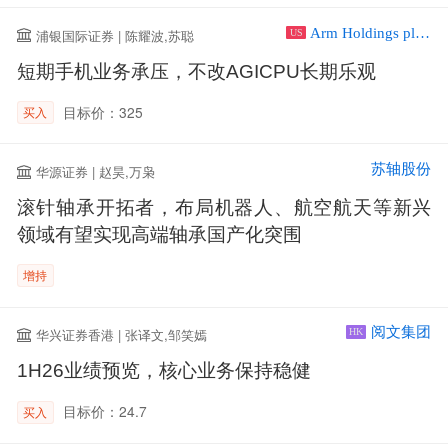
Arm Holdings plc ADR
浦银国际证券 | 陈耀波,苏聪
US
短期手机业务承压，不改AGICPU长期乐观
目标价：325
买入
苏轴股份
华源证券 | 赵昊,万枭
滚针轴承开拓者，布局机器人、航空航天等新兴
领域有望实现高端轴承国产化突围
增持
阅文集团
华兴证券香港 | 张译文,邹笑嫣
HK
1H26业绩预览，核心业务保持稳健
目标价：24.7
买入