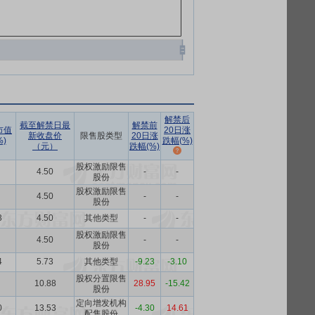
解禁后
截至解禁日最
解禁前
市值
20日涨
新收盘价
限售股类型
20日涨
)
跌幅(%)
（元）
跌幅(%)
股权激励限售
4.50
-
-
股份
股权激励限售
4.50
-
-
股份
3
4.50
其他类型
-
-
股权激励限售
4.50
-
-
股份
4
5.73
其他类型
-9.23
-3.10
股权分置限售
10.88
28.95
-15.42
股份
定向增发机构
0
13.53
-4.30
14.61
配售股份