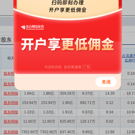
禁股东
解禁数量
实际解禁数
未解禁数
实际解禁市值
占总市值比
占流通
相关
(股)
量(股)
(元)
例(%)
比例(%
量(股)
股东明细
205.25万
205.25万
924.00
923.62万
0.16
0.18
股东明细
153.94万
153.94万
205.34万
692.71万
0.12
0.14
股东明细
1.86亿
1.86亿
359.28万
8.37亿
14.28
16.7
股东明细
153.94万
153.94万
1.90亿
692.71万
0.12
0.14
股东明细
1.22亿
1.22亿
1.91亿
6.97亿
9.34
10.9
股东明细
11.60万
11.60万
625.80万
126.17万
0.02
0.02
股东明细
7352.60万
7352.60万
637.40万
9.95亿
12.66
12.8