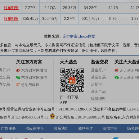
股东明细
2.27亿
2.27亿
26.38万
34.28亿
44.75
44.7
股东明细
355.45万
355.45万
2.27亿
6017.76万
0.70
1.27
数据来源：
东方财富Choice数据
多信息，与本站立场无关。东方财富网不保证该信息（包括但不限于文字、视频、音
并未经过本网站证实，不对您构成任何投资建议，据此操作，风险自担。
关注东方财富
天天基金
基金交易
关注天天基
券开户
基金开户
东方财富网微博
天天基金网
线交易
基金交易
东方财富网微信
天天基金网
券交易
活期宝
意见与建议
基金产品
扫一扫下载
稳健理财
APP
 经营证券期货业务许可证编号：913101046312860336 违法和不良信息举报:021-612
案号:沪ICP备05006054号-11
沪公网安备 31010402000120号
版权所有:东方财富
广告服务
供应商平台
联系我们
诚聘英才
法律声明
隐私保