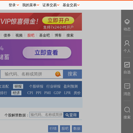
登录
我的菜单
证券交易
基金交易
动态
债券
视频
股吧
基金吧
博客
搜索
个人
自选
0
红送配
研报
个股研报
行业研报
盈利预测
排行
经济
CPI
PPI
PMI
GDP
LPR
房价
消息
个股解禁数据：
搜索
行情
股吧
数据