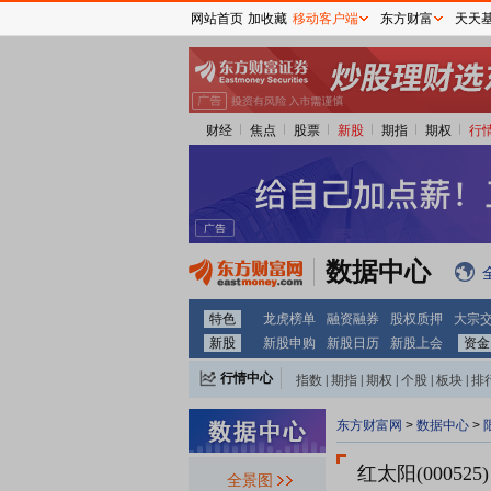
网站首页
加收藏
移动客户端
东方财富
天天
财经
焦点
股票
新股
期指
期权
行
数据中心
特色
龙虎榜单
融资融券
股权质押
大宗
新股
新股申购
新股日历
新股上会
资金
行情中心
指数
|
期指
|
期权
|
个股
|
板块
|
排
东方财富网
>
数据中心
>
红太阳(000525)
全景图