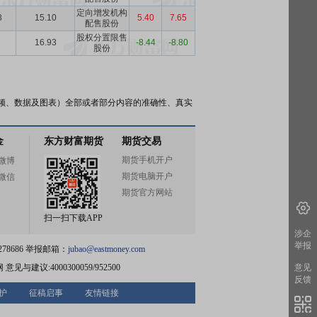
定向增发机构
8
15.10
5.40
7.65
配售股份
股权分置限售
16.93
-8.44
-8.80
股份
频、数据及图表）全部或者部分内容的准确性、真实
金
东方财富期货
期货交易
期货手机开户
微博
期货电脑开户
微信
期货官方网站
扫一扫下载APP
涉企
举报
78686 举报邮箱：
jubao@eastmoney.com
网
意见与建议:4000300059/952500
意见
反馈
护
征稿启事
友情链接