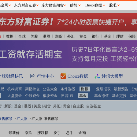
基金网
东方财富证券
东方财富期货
妙想
Choice数据
股吧
情
数据
全球
美股
港股
期货
外汇
黄金
银行
基金
理财
保险
全球财经快讯
行情中心
Choice数据
妙想大模型
交易
机构调研
期指持仓
公告大全
条件选股
财报
业绩报表
最新预告
分
大盘资金
个股资金
板块资金
沪 港 通
基金
基金净值
基金定投
基金
行
|
新股
|
基金
|
港股
|
美股
|
期货
|
外汇
|
黄金
|
自选股
|
自选基金
限售解禁
>
红太阳
> 红太阳-限售解禁
最新价
-
涨跌
-
涨跌幅
-
换手
-
总手
-
金额
-