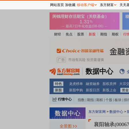
网站首页
加收藏
移动客户端
东方财富
天天
财经
焦点
股票
新股
期指
期权
行
数据中心
特色
龙虎榜单
融资融券
股权质押
大宗
新股
新股申购
新股日历
新股上会
资金
行情中心
指数
|
期指
|
期权
|
个股
|
板块
|
排
东方财富网
>
数据中心
>
襄阳轴承(00067
全景图