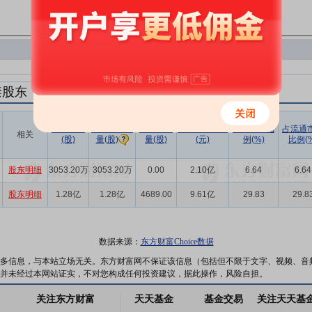
禁股东
解禁数量
实际解禁数
未解禁数
实际解禁市值
占总市值比
占流通
相关
(股)
量(股)
(元)
例(%)
比例(%
量(股)
股东明细
3053.20万
3053.20万
0.00
2.10亿
6.64
6.64
股东明细
1.28亿
1.28亿
4689.00
9.61亿
29.83
29.8
数据来源：
东方财富Choice数据
多信息，与本站立场无关。东方财富网不保证该信息（包括但不限于文字、视频、音
并未经过本网站证实，不对您构成任何投资建议，据此操作，风险自担。
关注东方财富
天天基金
基金交易
关注天天基