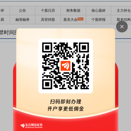
千评
公告
个股日历
财务数据
核心题材
主力持仓
交易
融资融券
高管持股
股东大会
个股研报
股本结构
禁时间图