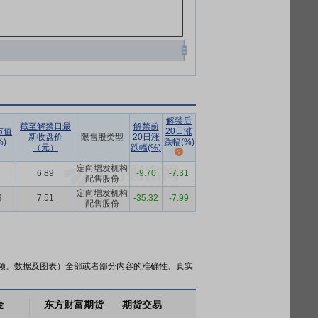
解禁后
截至解禁日最
解禁前
市值
20日涨
新收盘价
限售股类型
20日涨
)
跌幅(%)
（元）
跌幅(%)
定向增发机构
6.89
-9.70
-7.31
配售股份
定向增发机构
3
7.51
-35.32
-7.99
配售股份
频、数据及图表）全部或者部分内容的准确性、真实
金
东方财富期货
期货交易