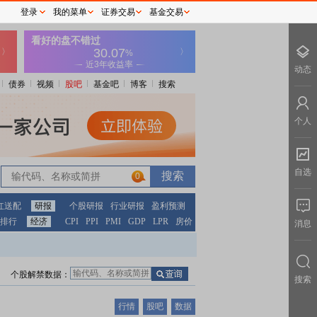
登录
我的菜单
证券交易
基金交易
动态
债券
视频
股吧
基金吧
博客
搜索
个人
自选
0
红送配
研报
个股研报
行业研报
盈利预测
排行
经济
CPI
PPI
PMI
GDP
LPR
房价
消息
个股解禁数据：
搜索
行情
股吧
数据