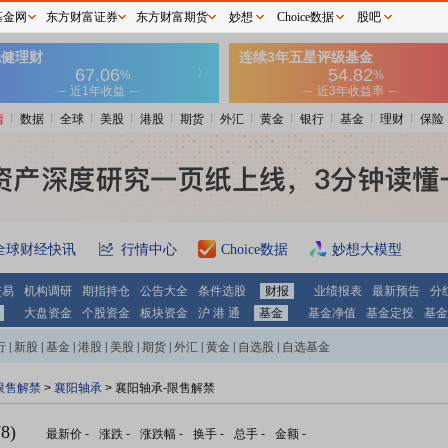
基金网
东方财富证券
东方财富期货
妙想
Choice数据
股吧
情
数据
全球
美股
港股
期货
外汇
黄金
银行
基金
理财
保险
全球财经快讯
行情中心
Choice数据
妙想大模型
交易
机构调研
期指持仓
公告大全
条件选股
财报
业绩报表
最新预告
分
大盘资金
个股资金
板块资金
沪 港 通
基金
基金净值
基金定投
基金
行
|
新股
|
基金
|
港股
|
美股
|
期货
|
外汇
|
黄金
|
自选股
|
自选基金
限售解禁
>
襄阳轴承
> 襄阳轴承-限售解禁
8)
最新价
-
涨跌
-
涨跌幅
-
换手
-
总手
-
金额
-