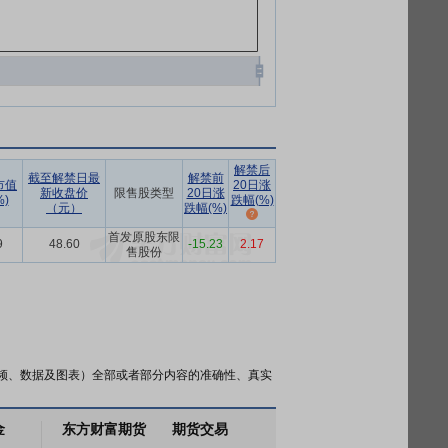
解禁后
截至解禁日最
解禁前
市值
20日涨
新收盘价
限售股类型
20日涨
)
跌幅(%)
（元）
跌幅(%)
首发原股东限
9
48.60
-15.23
2.17
售股份
频、数据及图表）全部或者部分内容的准确性、真实
金
东方财富期货
期货交易