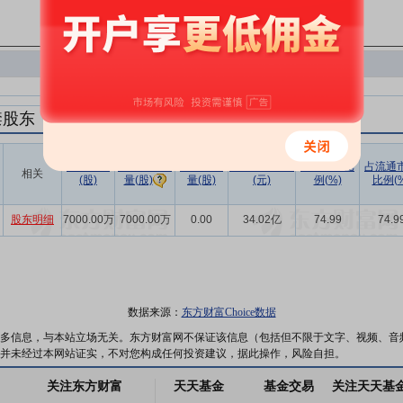
禁股东
解禁数量
实际解禁数
未解禁数
实际解禁市值
占总市值比
占流通
相关
(股)
量(股)
(元)
例(%)
比例(%
量(股)
股东明细
7000.00万
7000.00万
0.00
34.02亿
74.99
74.9
数据来源：
东方财富Choice数据
多信息，与本站立场无关。东方财富网不保证该信息（包括但不限于文字、视频、音
并未经过本网站证实，不对您构成任何投资建议，据此操作，风险自担。
关注东方财富
天天基金
基金交易
关注天天基