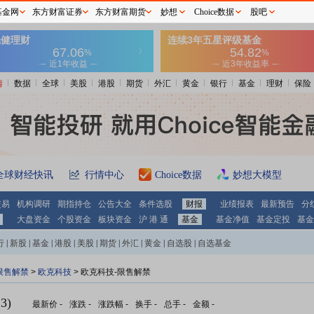
基金网
东方财富证券
东方财富期货
妙想
Choice数据
股吧
情
数据
全球
美股
港股
期货
外汇
黄金
银行
基金
理财
保险
全球财经快讯
行情中心
Choice数据
妙想大模型
交易
机构调研
期指持仓
公告大全
条件选股
财报
业绩报表
最新预告
分
大盘资金
个股资金
板块资金
沪 港 通
基金
基金净值
基金定投
基金
行
|
新股
|
基金
|
港股
|
美股
|
期货
|
外汇
|
黄金
|
自选股
|
自选基金
限售解禁
>
欧克科技
> 欧克科技-限售解禁
3)
最新价
-
涨跌
-
涨跌幅
-
换手
-
总手
-
金额
-