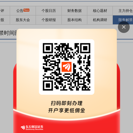
千评
公告
个股日历
财务数据
核心题材
主力持仓
持股
股东大会
个股研报
股本结构
机构调研
限售解禁
禁时间图