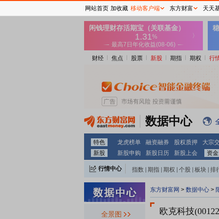
网站首页
加收藏
移动客户端
东方财富
天天
财经
焦点
股票
新股
期指
期权
行
数据中心
特色
龙虎榜单
融资融券
股权质押
大宗
新股
新股申购
新股日历
新股上会
资金
行情中心
指数
|
期指
|
期权
|
个股
|
板块
|
排
东方财富网
>
数据中心
>
欧克科技(00122
全景图