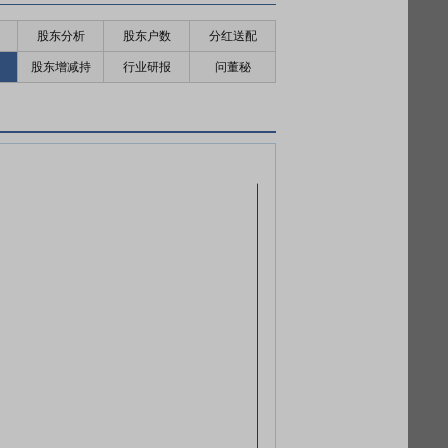
股东分析
股东户数
分红送配
股东增减持
行业研报
问董秘