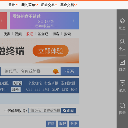
登录
我的菜单
证券交易
基金交易
动态
债券
视频
股吧
基金吧
博客
搜索
个人
自选
0
红送配
研报
个股研报
行业研报
盈利预测
排行
经济
CPI
PPI
PMI
GDP
LPR
房价
消息
个股解禁数据：
搜索
行情
股吧
数据