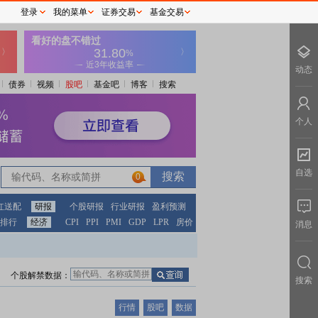
登录
我的菜单
证券交易
基金交易
动态
债券
视频
股吧
基金吧
博客
搜索
个人
自选
0
红送配
研报
个股研报
行业研报
盈利预测
排行
经济
CPI
PPI
PMI
GDP
LPR
房价
消息
个股解禁数据：
搜索
行情
股吧
数据