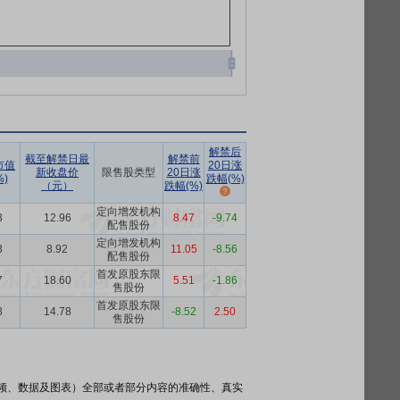
解禁后
截至解禁日最
解禁前
市值
20日涨
新收盘价
限售股类型
20日涨
)
跌幅(%)
（元）
跌幅(%)
定向增发机构
3
12.96
8.47
-9.74
配售股份
定向增发机构
3
8.92
11.05
-8.56
配售股份
首发原股东限
7
18.60
5.51
-1.86
售股份
首发原股东限
8
14.78
-8.52
2.50
售股份
频、数据及图表）全部或者部分内容的准确性、真实