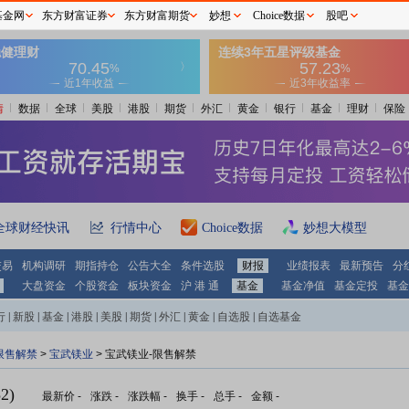
基金网
东方财富证券
东方财富期货
妙想
Choice数据
股吧
情
数据
全球
美股
港股
期货
外汇
黄金
银行
基金
理财
保险
全球财经快讯
行情中心
Choice数据
妙想大模型
交易
机构调研
期指持仓
公告大全
条件选股
财报
业绩报表
最新预告
分
大盘资金
个股资金
板块资金
沪 港 通
基金
基金净值
基金定投
基金
行
|
新股
|
基金
|
港股
|
美股
|
期货
|
外汇
|
黄金
|
自选股
|
自选基金
限售解禁
>
宝武镁业
> 宝武镁业-限售解禁
2)
最新价
-
涨跌
-
涨跌幅
-
换手
-
总手
-
金额
-