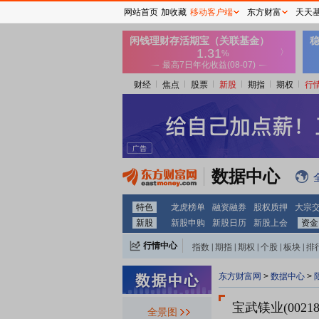
网站首页
加收藏
移动客户端
东方财富
天天
财经
焦点
股票
新股
期指
期权
行
数据中心
特色
龙虎榜单
融资融券
股权质押
大宗
新股
新股申购
新股日历
新股上会
资金
行情中心
指数
|
期指
|
期权
|
个股
|
板块
|
排
东方财富网
>
数据中心
>
宝武镁业(00218
全景图