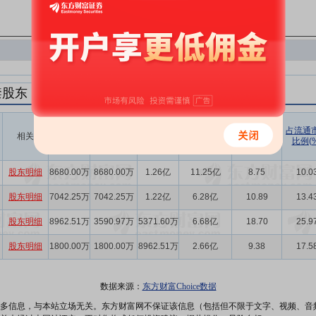
禁股东
解禁数量
实际解禁数
未解禁数
实际解禁市值
占总市值比
占流通
相关
(股)
量(股)
(元)
例(%)
比例(%
量(股)
股东明细
8680.00万
8680.00万
1.26亿
11.25亿
8.75
10.0
股东明细
7042.25万
7042.25万
1.22亿
6.28亿
10.89
13.4
股东明细
8962.51万
3590.97万
5371.60万
6.68亿
18.70
25.9
股东明细
1800.00万
1800.00万
8962.51万
2.66亿
9.38
17.5
数据来源：
东方财富Choice数据
多信息，与本站立场无关。东方财富网不保证该信息（包括但不限于文字、视频、音