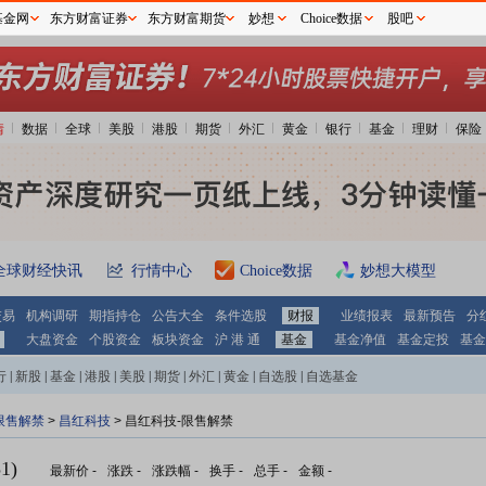
基金网
东方财富证券
东方财富期货
妙想
Choice数据
股吧
情
数据
全球
美股
港股
期货
外汇
黄金
银行
基金
理财
保险
全球财经快讯
行情中心
Choice数据
妙想大模型
交易
机构调研
期指持仓
公告大全
条件选股
财报
业绩报表
最新预告
分
大盘资金
个股资金
板块资金
沪 港 通
基金
基金净值
基金定投
基金
行
|
新股
|
基金
|
港股
|
美股
|
期货
|
外汇
|
黄金
|
自选股
|
自选基金
限售解禁
>
昌红科技
> 昌红科技-限售解禁
1)
最新价
-
涨跌
-
涨跌幅
-
换手
-
总手
-
金额
-