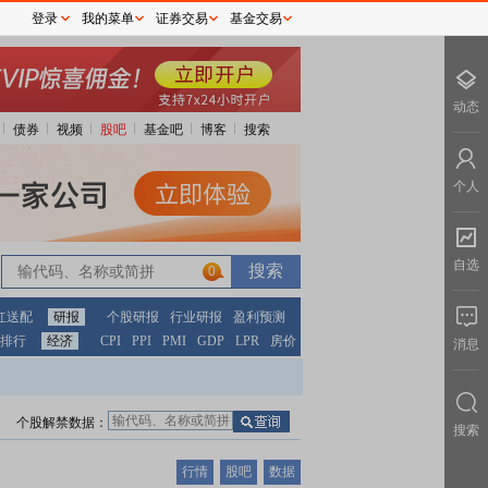
登录
我的菜单
证券交易
基金交易
动态
债券
视频
股吧
基金吧
博客
搜索
个人
自选
0
红送配
研报
个股研报
行业研报
盈利预测
排行
经济
CPI
PPI
PMI
GDP
LPR
房价
消息
个股解禁数据：
搜索
行情
股吧
数据