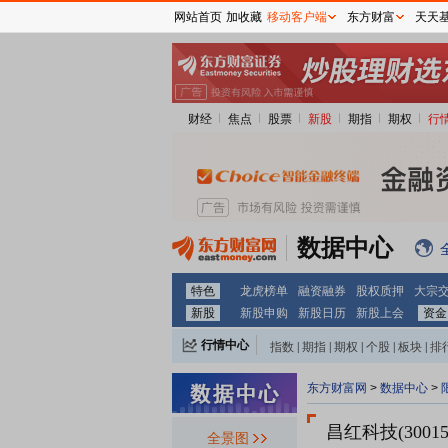
网站首页
加收藏
移动客户端
东方财富
天天
财经
焦点
股票
新股
期指
期权
行
数据中心
特色
龙虎榜单
融资融券
股权质押
大宗
新股
新股申购
新股日历
新股上会
资金
行情中心
指数
|
期指
|
期权
|
个股
|
板块
|
排
东方财富网
>
数据中心
>
昌红科技(30015
全景图