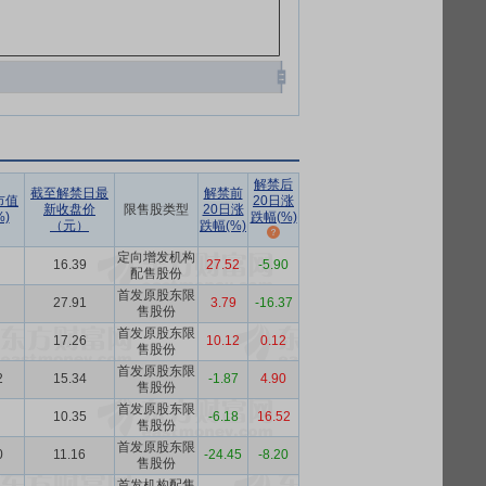
解禁后
截至解禁日最
解禁前
市值
20日涨
新收盘价
限售股类型
20日涨
)
跌幅(%)
（元）
跌幅(%)
定向增发机构
16.39
27.52
-5.90
配售股份
首发原股东限
27.91
3.79
-16.37
售股份
首发原股东限
17.26
10.12
0.12
售股份
首发原股东限
2
15.34
-1.87
4.90
售股份
首发原股东限
10.35
-6.18
16.52
售股份
首发原股东限
0
11.16
-24.45
-8.20
售股份
首发机构配售