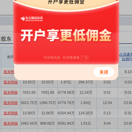
禁股东
解禁数量
实际解禁数
未解禁数
实际解禁市值
占总市值比
占流通
相关
(股)
量(股)
(元)
例(%)
比例(%
量(股)
股东明细
3000.00万
3000.00万
1.63亿
4.92亿
5.63
8.13
股东明细
10.55万
10.55万
1.87亿
294.37万
0.02
0.03
股东明细
7031.00
7031.00
4779.08万
12.14万
0.01
0.01
股东明细
5022.75万
1260.75万
4779.79万
1.93亿
12.54
23.9
股东明细
12.00万
12.00万
6204.94万
124.20万
0.12
0.31
股东明细
2462.44万
908.06万
6591.94万
1.01亿
9.04
23.6