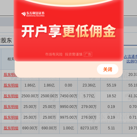
禁股东
解禁数量
实际解禁数
未解禁数
实际解禁市值
占总市值比
占流通
相关
(股)
量(股)
(元)
例(%)
比例(%
量(股)
股东明细
9330.14万
9330.14万
33.39万
7.20亿
20.36
20.3
股东明细
1.86亿
1.86亿
0.00
23.36亿
55.19
55.1
股东明细
2500.00万
2500.00万
7450.00万
5.77亿
18.52
41.3
股东明细
25.00万
25.00万
9950.00万
279.00万
0.19
0.70
股东明细
25.00万
25.00万
9975.00万
276.00万
0.19
0.71
股东明细
690.00万
690.00万
1.00亿
8273.10万
5.11
19.7