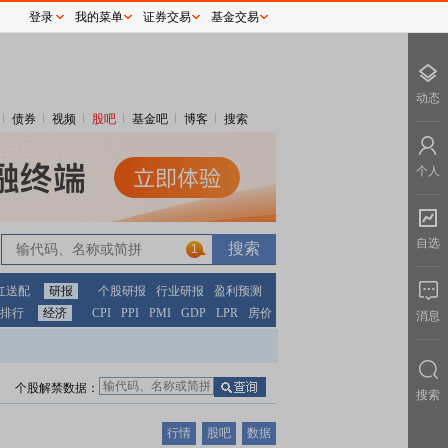
登录
我的菜单
证券交易
基金交易
动态
债券
视频
股吧
基金吧
博客
搜索
个人
自选
1
红送配
研报
个股研报
行业研报
盈利预测
排行
经济
CPI
PPI
PMI
GDP
LPR
房价
消息
个股解禁数据：
搜索
行情
股吧
数据