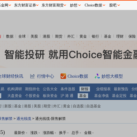
基金网
东方财富证券
东方财富期货
妙想
Choice数据
股吧
情
数据
全球
美股
港股
期货
外汇
黄金
银行
基金
理财
保险
全球财经快讯
行情中心
Choice数据
妙想大模型
交易
机构调研
期指持仓
公告大全
条件选股
财报
业绩报表
最新预告
分
大盘资金
个股资金
板块资金
沪 港 通
基金
基金净值
基金定投
基金
行
|
新股
|
基金
|
港股
|
美股
|
期货
|
外汇
|
黄金
|
自选股
|
自选基金
限售解禁
>
通光线缆
> 通光线缆-限售解禁
5)
最新价
-
涨跌
-
涨跌幅
-
换手
-
总手
-
金额
-