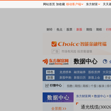
网站首页
加收藏
移动客户端
东方财富
天天
财经
焦点
股票
新股
期指
期权
行
数据中心
特色
龙虎榜单
融资融券
股权质押
大宗
新股
新股申购
新股日历
新股上会
资金
行情中心
指数
|
期指
|
期权
|
个股
|
板块
|
排
东方财富网
>
数据中心
>
通光线缆(30026
全景图