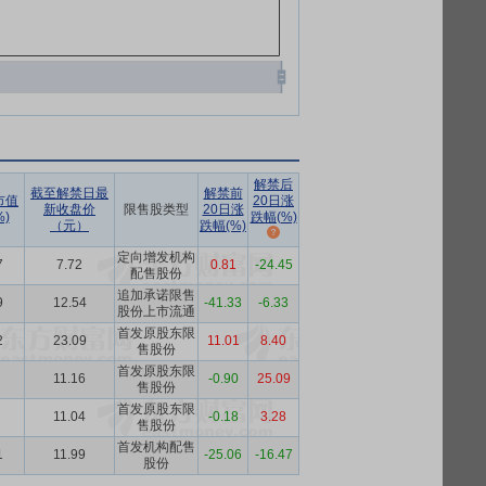
解禁后
截至解禁日最
解禁前
市值
20日涨
新收盘价
限售股类型
20日涨
)
跌幅(%)
（元）
跌幅(%)
定向增发机构
7
7.72
0.81
-24.45
配售股份
追加承诺限售
9
12.54
-41.33
-6.33
股份上市流通
首发原股东限
2
23.09
11.01
8.40
售股份
首发原股东限
11.16
-0.90
25.09
售股份
首发原股东限
11.04
-0.18
3.28
售股份
首发机构配售
1
11.99
-25.06
-16.47
股份