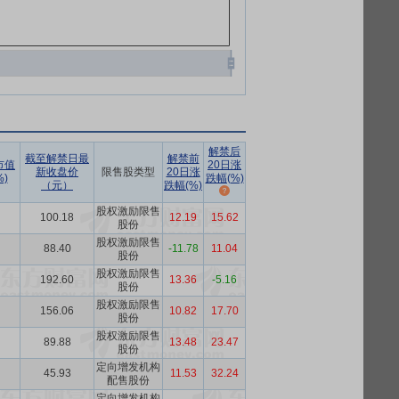
解禁后
截至解禁日最
解禁前
市值
20日涨
新收盘价
限售股类型
20日涨
)
跌幅(%)
（元）
跌幅(%)
股权激励限售
100.18
12.19
15.62
股份
股权激励限售
88.40
-11.78
11.04
股份
股权激励限售
192.60
13.36
-5.16
股份
股权激励限售
156.06
10.82
17.70
股份
股权激励限售
89.88
13.48
23.47
股份
定向增发机构
45.93
11.53
32.24
配售股份
定向增发机构