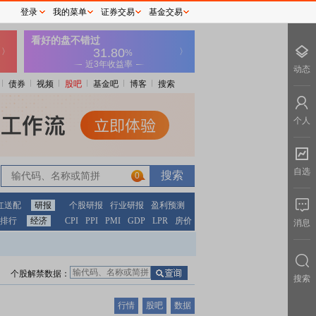
登录
我的菜单
证券交易
基金交易
动态
债券
视频
股吧
基金吧
博客
搜索
个人
自选
0
红送配
研报
个股研报
行业研报
盈利预测
排行
经济
CPI
PPI
PMI
GDP
LPR
房价
消息
个股解禁数据：
搜索
行情
股吧
数据