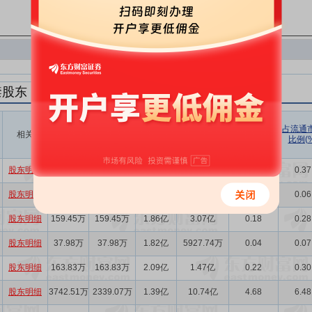
禁股东
解禁数量
实际解禁数
未解禁数
实际解禁市值
占总市值比
占流通
相关
(股)
量(股)
(元)
例(%)
比例(%
量(股)
股东明细
209.90万
209.90万
1.84亿
2.10亿
0.24
0.37
股东明细
35.81万
35.81万
1.86亿
3165.74万
0.04
0.06
股东明细
159.45万
159.45万
1.86亿
3.07亿
0.18
0.28
股东明细
37.98万
37.98万
1.82亿
5927.74万
0.04
0.07
股东明细
163.83万
163.83万
2.09亿
1.47亿
0.22
0.30
股东明细
3742.51万
2339.07万
1.39亿
10.74亿
4.68
6.48