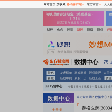
网站首页
加收藏
移动客户端
东方财富
天天
财经
焦点
股票
新股
期指
期权
行
数据中心
特色
龙虎榜单
融资融券
股权质押
大宗
新股
新股申购
新股日历
新股上会
资金
行情中心
指数
|
期指
|
期权
|
个股
|
板块
|
排
东方财富网
>
数据中心
>
泰格医药(30034
全景图