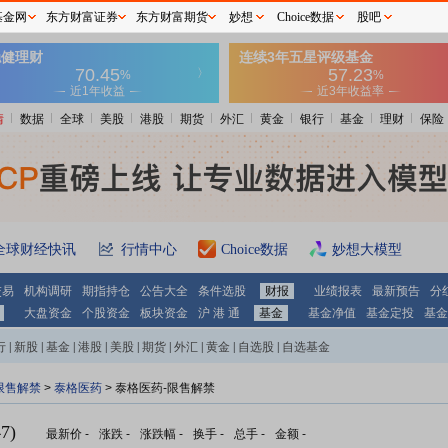
基金网
东方财富证券
东方财富期货
妙想
Choice数据
股吧
情
数据
全球
美股
港股
期货
外汇
黄金
银行
基金
理财
保险
全球财经快讯
行情中心
Choice数据
妙想大模型
交易
机构调研
期指持仓
公告大全
条件选股
财报
业绩报表
最新预告
分
大盘资金
个股资金
板块资金
沪 港 通
基金
基金净值
基金定投
基金
行
|
新股
|
基金
|
港股
|
美股
|
期货
|
外汇
|
黄金
|
自选股
|
自选基金
限售解禁
>
泰格医药
> 泰格医药-限售解禁
7)
最新价
-
涨跌
-
涨跌幅
-
换手
-
总手
-
金额
-