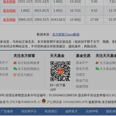
股东明细
2531.14万
2531.14万
1.68亿
13.42亿
5.06
7.61
股东明细
1.60亿
4011.81万
1.40亿
16.72亿
9.32
13.7
股东明细
3988.19万
2956.34万
5043.66万
16.96亿
27.68
52.4
数据来源：
东方财富Choice数据
多信息，与本站立场无关。东方财富网不保证该信息（包括但不限于文字、视频、音
并未经过本网站证实，不对您构成任何投资建议，据此操作，风险自担。
关注东方财富
天天基金
基金交易
关注天天基
券开户
基金开户
东方财富网微博
天天基金网
线交易
基金交易
东方财富网微信
天天基金网
券交易
活期宝
意见与建议
基金产品
扫一扫下载
稳健理财
APP
 经营证券期货业务许可证编号：913101046312860336 违法和不良信息举报:021-612
案号:沪ICP备05006054号-11
沪公网安备 31010402000120号
版权所有:东方财富
广告服务
供应商平台
联系我们
诚聘英才
法律声明
隐私保