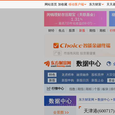
网站首页
加收藏
移动客户端
东方财富
天天
财经
焦点
股票
新股
期指
期权
行
数据中心
特色
龙虎榜单
融资融券
股权质押
大宗
新股
新股申购
新股日历
新股上会
资金
行情中心
指数
|
期指
|
期权
|
个股
|
板块
|
排
东方财富网
>
数据中心
>
天津港(600717)
全景图