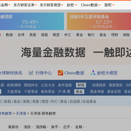
基金网
东方财富证券
东方财富期货
妙想
Choice数据
股吧
情
数据
全球
美股
港股
期货
外汇
黄金
银行
基金
理财
保险
全球财经快讯
行情中心
Choice数据
妙想大模型
交易
机构调研
期指持仓
公告大全
条件选股
财报
业绩报表
最新预告
分
大盘资金
个股资金
板块资金
沪 港 通
基金
基金净值
基金定投
基金
行
|
新股
|
基金
|
港股
|
美股
|
期货
|
外汇
|
黄金
|
自选股
|
自选基金
限售解禁
>
天津港
> 天津港-限售解禁
最新价
-
涨跌
-
涨跌幅
-
换手
-
总手
-
金额
-