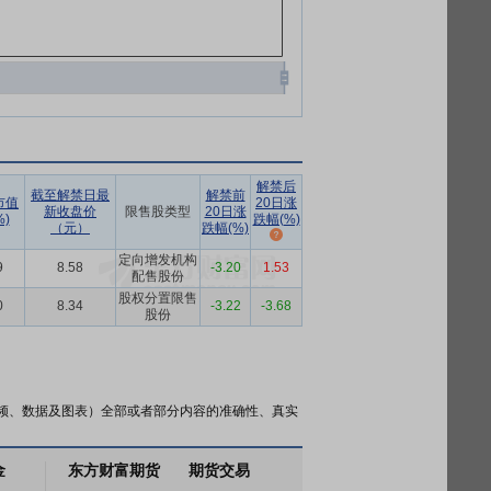
解禁后
截至解禁日最
解禁前
市值
20日涨
新收盘价
限售股类型
20日涨
)
跌幅(%)
（元）
跌幅(%)
定向增发机构
9
8.58
-3.20
1.53
配售股份
股权分置限售
0
8.34
-3.22
-3.68
股份
频、数据及图表）全部或者部分内容的准确性、真实
金
东方财富期货
期货交易