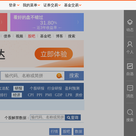
登录
我的菜单
证券交易
基金交易
动态
债券
视频
股吧
基金吧
博客
搜索
个人
自选
0
红送配
研报
个股研报
行业研报
盈利预测
排行
经济
CPI
PPI
PMI
GDP
LPR
房价
消息
个股解禁数据：
搜索
行情
股吧
数据