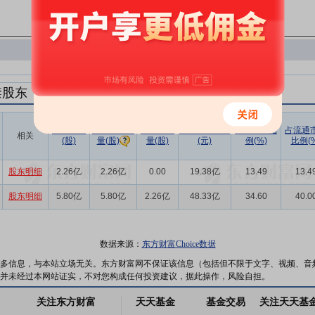
禁股东
解禁数量
实际解禁数
未解禁数
实际解禁市值
占总市值比
占流通
相关
(股)
量(股)
(元)
例(%)
比例(%
量(股)
股东明细
2.26亿
2.26亿
0.00
19.38亿
13.49
13.4
股东明细
5.80亿
5.80亿
2.26亿
48.33亿
34.60
40.0
数据来源：
东方财富Choice数据
多信息，与本站立场无关。东方财富网不保证该信息（包括但不限于文字、视频、音
并未经过本网站证实，不对您构成任何投资建议，据此操作，风险自担。
关注东方财富
天天基金
基金交易
关注天天基