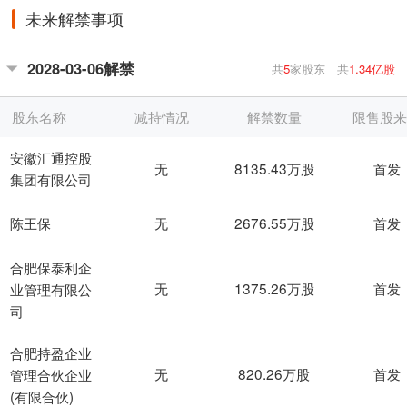
未来解禁事项
2028-03-06解禁
共
5
家股东
共
1.34亿股
股东名称
减持情况
解禁数量
限售股
安徽汇通控股
无
8135.43万股
首发
集团有限公司
无
2676.55万股
首发
陈王保
合肥保泰利企
无
1375.26万股
首发
业管理有限公
司
合肥持盈企业
无
820.26万股
首发
管理合伙企业
(有限合伙)