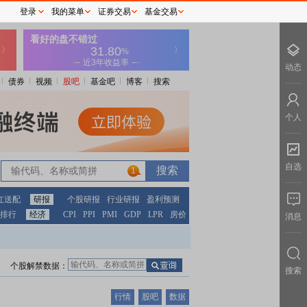
登录
我的菜单
证券交易
基金交易
动态
债券
视频
股吧
基金吧
博客
搜索
个人
自选
1
红送配
研报
个股研报
行业研报
盈利预测
排行
经济
CPI
PPI
PMI
GDP
LPR
房价
消息
个股解禁数据：
搜索
行情
股吧
数据