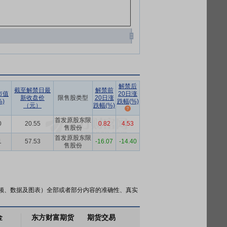
解禁后
截至解禁日最
解禁前
市值
20日涨
新收盘价
限售股类型
20日涨
)
跌幅(%)
（元）
跌幅(%)
首发原股东限
0
20.55
0.82
4.53
售股份
首发原股东限
1
57.53
-16.07
-14.40
售股份
频、数据及图表）全部或者部分内容的准确性、真实
金
东方财富期货
期货交易