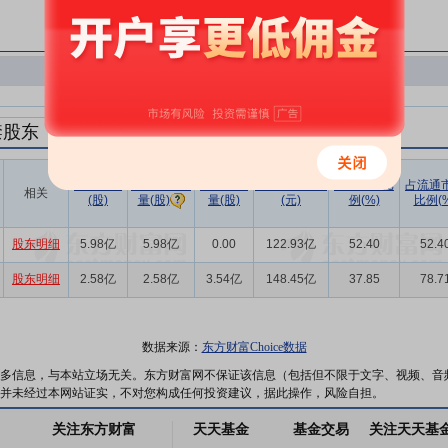
禁股东
解禁数量
实际解禁数
未解禁数
实际解禁市值
占总市值比
占流通
相关
(股)
量(股)
(元)
例(%)
比例(%
量(股)
股东明细
5.98亿
5.98亿
0.00
122.93亿
52.40
52.4
股东明细
2.58亿
2.58亿
3.54亿
148.45亿
37.85
78.7
数据来源：
东方财富Choice数据
多信息，与本站立场无关。东方财富网不保证该信息（包括但不限于文字、视频、音
并未经过本网站证实，不对您构成任何投资建议，据此操作，风险自担。
关注东方财富
天天基金
基金交易
关注天天基