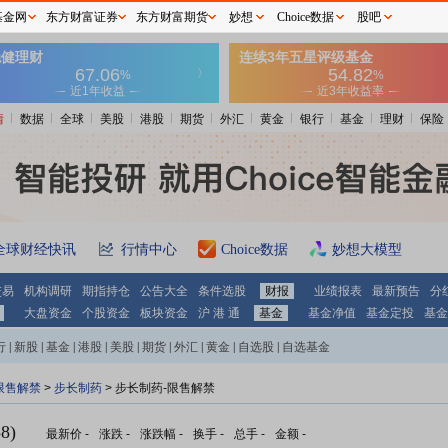
基金网
东方财富证券
东方财富期货
妙想
Choice数据
股吧
情
数据
全球
美股
港股
期货
外汇
黄金
银行
基金
理财
保险
全球财经快讯
行情中心
Choice数据
妙想大模型
交易
机构调研
期指持仓
公告大全
条件选股
财报
业绩报表
最新预告
分
大盘资金
个股资金
板块资金
沪 港 通
基金
基金净值
基金定投
基金
行
|
新股
|
基金
|
港股
|
美股
|
期货
|
外汇
|
黄金
|
自选股
|
自选基金
限售解禁
>
步长制药
> 步长制药-限售解禁
8)
最新价
-
涨跌
-
涨跌幅
-
换手
-
总手
-
金额
-