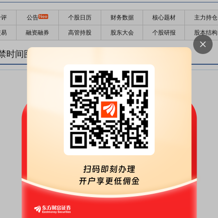
千评
公告
个股日历
财务数据
核心题材
主力持仓
交易
融资融券
高管持股
股东大会
个股研报
股本结构
禁时间图