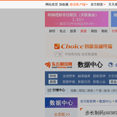
网站首页
加收藏
移动客户端
东方财富
天天
财经
焦点
股票
新股
期指
期权
行
数据中心
特色
龙虎榜单
融资融券
股权质押
大宗
新股
新股申购
新股日历
新股上会
资金
行情中心
指数
|
期指
|
期权
|
个股
|
板块
|
排
东方财富网
>
数据中心
>
步长制药(60385
全景图