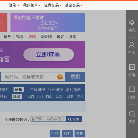
登录
我的菜单
证券交易
基金交易
动态
债券
视频
股吧
基金吧
博客
搜索
个人
自选
0
红送配
研报
个股研报
行业研报
盈利预测
排行
经济
CPI
PPI
PMI
GDP
LPR
房价
消息
个股解禁数据：
搜索
行情
股吧
数据