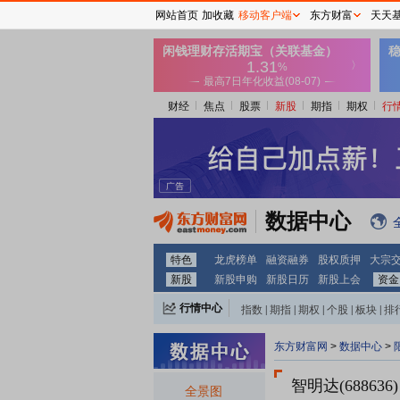
网站首页
加收藏
移动客户端
东方财富
天天
财经
焦点
股票
新股
期指
期权
行
数据中心
特色
龙虎榜单
融资融券
股权质押
大宗
新股
新股申购
新股日历
新股上会
资金
行情中心
指数
|
期指
|
期权
|
个股
|
板块
|
排
东方财富网
>
数据中心
>
智明达(688636)
全景图