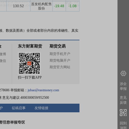
首发机构配售
130.52
-19.48
-1.08
股份
频、数据及图表）全部或者部分内容的准确性、真实
金
东方财富期货
期货交易
期货手机开户
微博
期货电脑开户
微信
期货官方网站
扫一扫下载APP
涉企
举报
78686 举报邮箱：
jubao@eastmoney.com
网
意见与建议:4000300059/952500
意见
反馈
护
征稿启事
友情链接
回到
顶部