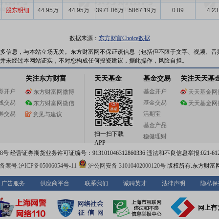
股东明细
44.95万
44.95万
3971.06万
5867.19万
0.89
4.23
数据来源：
东方财富Choice数据
多信息，与本站立场无关。东方财富网不保证该信息（包括但不限于文字、视频、音
并未经过本网站证实，不对您构成任何投资建议，据此操作，风险自担。
关注东方财富
天天基金
基金交易
关注天天基
券开户
基金开户
东方财富网微博
天天基金网
线交易
基金交易
东方财富网微信
天天基金网
券交易
活期宝
意见与建议
基金产品
扫一扫下载
稳健理财
APP
 经营证券期货业务许可证编号：913101046312860336 违法和不良信息举报:021-612
案号:沪ICP备05006054号-11
沪公网安备 31010402000120号
版权所有:东方财富
广告服务
供应商平台
联系我们
诚聘英才
法律声明
隐私保