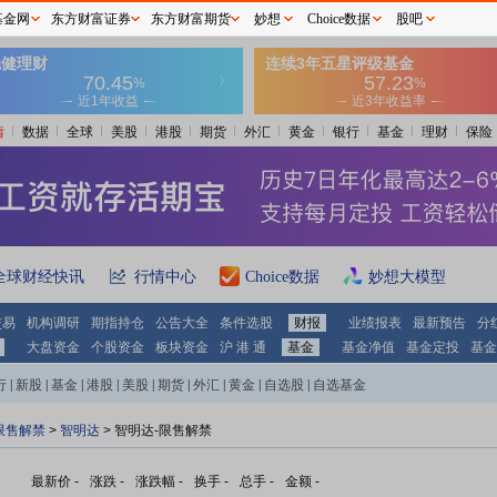
基金网
东方财富证券
东方财富期货
妙想
Choice数据
股吧
情
数据
全球
美股
港股
期货
外汇
黄金
银行
基金
理财
保险
全球财经快讯
行情中心
Choice数据
妙想大模型
交易
机构调研
期指持仓
公告大全
条件选股
财报
业绩报表
最新预告
分
大盘资金
个股资金
板块资金
沪 港 通
基金
基金净值
基金定投
基金
行
|
新股
|
基金
|
港股
|
美股
|
期货
|
外汇
|
黄金
|
自选股
|
自选基金
限售解禁
>
智明达
> 智明达-限售解禁
最新价
-
涨跌
-
涨跌幅
-
换手
-
总手
-
金额
-