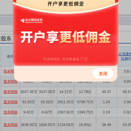
禁股东
解禁数量
实际解禁数
未解禁数
实际解禁市值
占总市值比
占流通
相关
(股)
量(股)
(元)
例(%)
比例(%
量(股)
股东明细
627.90万
627.90万
0.00
2.26亿
3.61
3.61
股东明细
5.99万
5.99万
22.54万
122.82万
0.05
0.05
股东明细
3037.36万
3037.36万
19.15万
12.79亿
40.37
40.4
股东明细
62.50万
62.50万
2051.35万
5798.75万
1.24
2.08
股东明细
9.42万
9.42万
2097.80万
1394.75万
0.19
0.32
股东明细
1836.50万
1836.50万
2134.56万
16.95亿
36.49
63.3