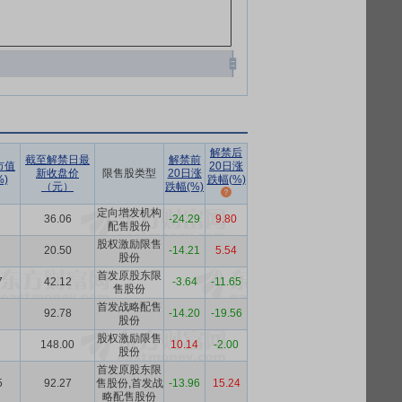
解禁后
截至解禁日最
解禁前
市值
20日涨
新收盘价
限售股类型
20日涨
)
跌幅(%)
（元）
跌幅(%)
定向增发机构
36.06
-24.29
9.80
配售股份
股权激励限售
20.50
-14.21
5.54
股份
首发原股东限
7
42.12
-3.64
-11.65
售股份
首发战略配售
92.78
-14.20
-19.56
股份
股权激励限售
148.00
10.14
-2.00
股份
首发原股东限
5
92.27
售股份,首发战
-13.96
15.24
略配售股份