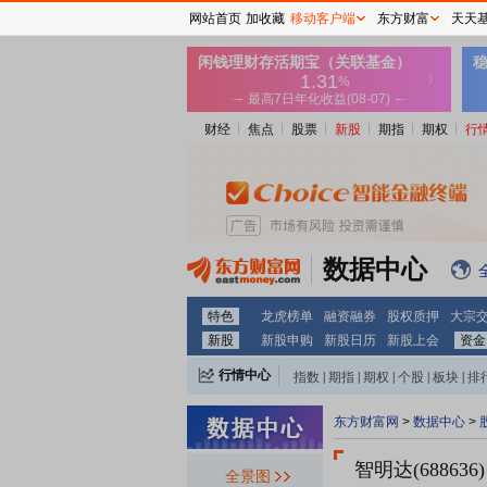
网站首页
加收藏
移动客户端
东方财富
天天
财经
焦点
股票
新股
期指
期权
行
数据中心
特色
龙虎榜单
融资融券
股权质押
大宗
新股
新股申购
新股日历
新股上会
资金
行情中心
指数
|
期指
|
期权
|
个股
|
板块
|
排
东方财富网
>
数据中心
>
智明达(688636)
全景图