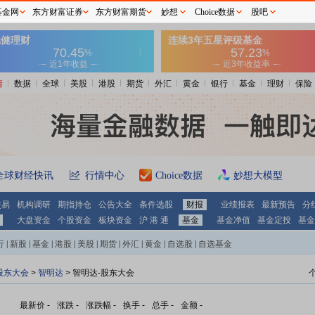
基金网
东方财富证券
东方财富期货
妙想
Choice数据
股吧
情
数据
全球
美股
港股
期货
外汇
黄金
银行
基金
理财
保险
全球财经快讯
行情中心
Choice数据
妙想大模型
交易
机构调研
期指持仓
公告大全
条件选股
财报
业绩报表
最新预告
分
大盘资金
个股资金
板块资金
沪 港 通
基金
基金净值
基金定投
基金
行
|
新股
|
基金
|
港股
|
美股
|
期货
|
外汇
|
黄金
|
自选股
|
自选基金
股东大会
>
智明达
>
智明达-股东大会
最新价
-
涨跌
-
涨跌幅
-
换手
-
总手
-
金额
-