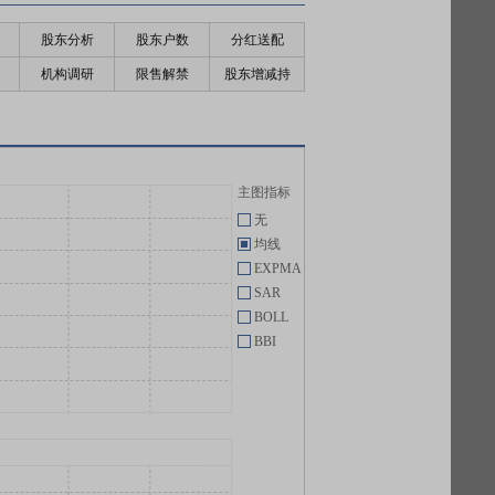
股东分析
股东户数
分红送配
机构调研
限售解禁
股东增减持
主图指标
无
均线
EXPMA
SAR
BOLL
BBI