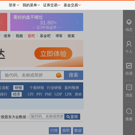
登录
我的菜单
证券交易
基金交易
动态
债券
视频
股吧
基金吧
博客
搜索
个人
自选
0
红送配
研报
个股研报
行业研报
盈利预测
排行
经济
CPI
PPI
PMI
GDP
LPR
房价
消息
个股股东大会数据：
搜索
行情
股吧
数据