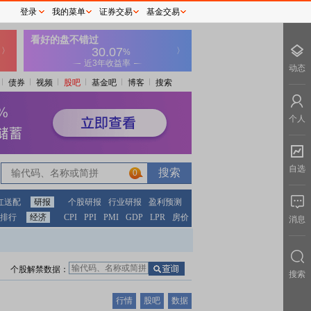
登录
我的菜单
证券交易
基金交易
动态
债券
视频
股吧
基金吧
博客
搜索
个人
自选
0
红送配
研报
个股研报
行业研报
盈利预测
排行
经济
CPI
PPI
PMI
GDP
LPR
房价
消息
个股解禁数据：
搜索
行情
股吧
数据