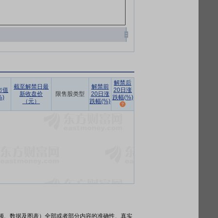
解禁后
截至解禁日最
解禁前
市值
20日涨
新收盘价
限售股类型
20日涨
)
跌幅(%)
（元）
跌幅(%)
频、数据及图表）全部或者部分内容的准确性、真实