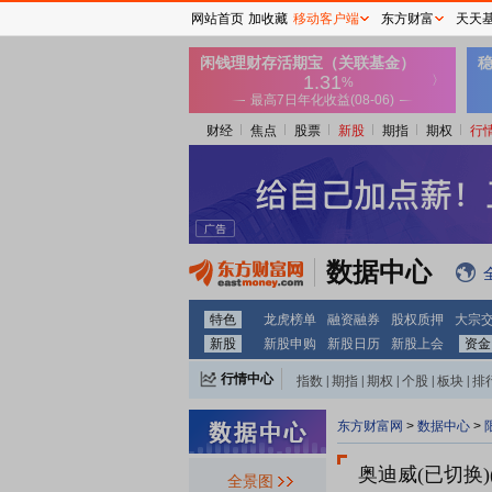
网站首页
加收藏
移动客户端
东方财富
天天
财经
焦点
股票
新股
期指
期权
行
数据中心
特色
龙虎榜单
融资融券
股权质押
大宗
新股
新股申购
新股日历
新股上会
资金
行情中心
指数
|
期指
|
期权
|
个股
|
板块
|
排
东方财富网
>
数据中心
>
奥迪威(已切换)(8
全景图