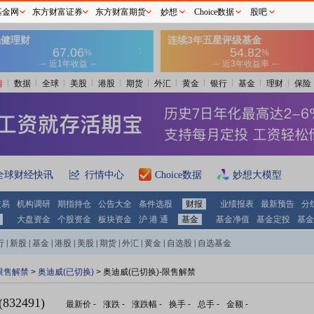
基金网
东方财富证券
东方财富期货
妙想
Choice数据
股吧
情
数据
全球
美股
港股
期货
外汇
黄金
银行
基金
理财
保险
全球财经快讯
行情中心
Choice数据
妙想大模型
交易
机构调研
期指持仓
公告大全
条件选股
财报
业绩报表
最新预告
分
大盘资金
个股资金
板块资金
沪 港 通
基金
基金净值
基金定投
基金
行
|
新股
|
基金
|
港股
|
美股
|
期货
|
外汇
|
黄金
|
自选股
|
自选基金
限售解禁
>
奥迪威(已切换)
> 奥迪威(已切换)-限售解禁
32491)
最新价
-
涨跌
-
涨跌幅
-
换手
-
总手
-
金额
-